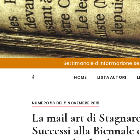
S
a
l
t
a
a
l
Liguria e Basso Piemonte
Trucioli
c
Settimanale d’informazione sen
o
n
HOME
LISTA AUTORI
L
t
e
n
NUMERO 53 DEL 5 NOVEMBRE 2015
u
t
La mail art di Stagnaro
o
Successi alla Biennale