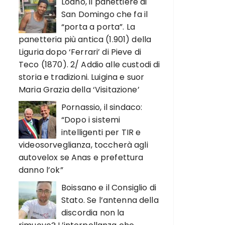
Loano, il panettiere di
San Domingo che fa il
“porta a porta”. La
panetteria più antica (1.901) della
Liguria dopo ‘Ferrari’ di Pieve di
Teco (1870). 2/ Addio alle custodi di
storia e tradizioni. Luigina e suor
Maria Grazia della ‘Visitazione’
Pornassio, il sindaco:
“Dopo i sistemi
intelligenti per TIR e
videosorveglianza, toccherà agli
autovelox se Anas e prefettura
danno l’ok”
Boissano e il Consiglio di
Stato. Se l’antenna della
discordia non la