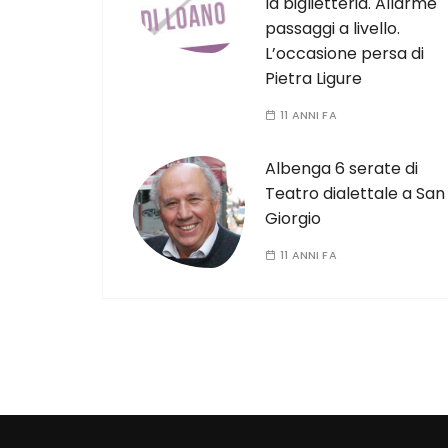
la biglietteria. Allarme
passaggi a livello.
L’occasione persa di
Pietra Ligure
11 ANNI FA
Albenga 6 serate di
Teatro dialettale a San
Giorgio
11 ANNI FA