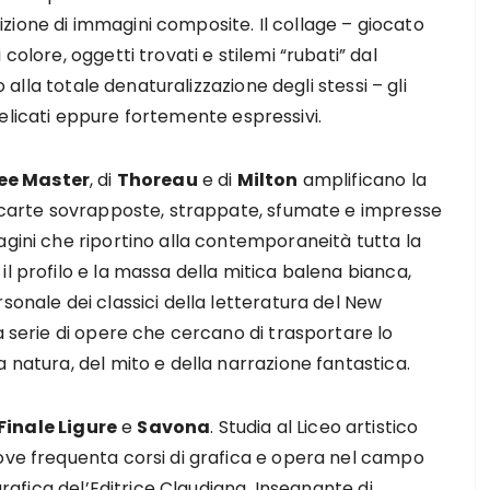
zione di immagini composite. Il collage – giocato
colore, oggetti trovati e stilemi “rubati” dal
o alla totale denaturalizzazione degli stessi – gli
i delicati eppure fortemente espressivi.
ee Master
, di
Thoreau
e di
Milton
amplificano la
ue carte sovrapposte, strappate, sfumate e impresse
agini che riportino alla contemporaneità tutta la
l profilo e la massa della mitica balena bianca,
sonale dei classici della letteratura del New
a serie di opere che cercano di trasportare lo
 natura, del mito e della narrazione fantastica.
Finale Ligure
e
Savona
. Studia al Liceo artistico
dove frequenta corsi di grafica e opera nel campo
 grafica del’Editrice Claudiana. Insegnante di