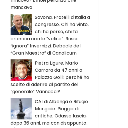
rimuovo? L’interpellanza che
mancava
Savona, Fratelli d’Italia a
congresso. Chi ha vinto,
chi ha perso, chi fa
cronaca con le “veline”. Rosso
“ignora” Invernizzi. Debacle del
“Gran Maestro” di Canalicum
Pietra Ligure. Mario
Carrara da 47 anni a
Palazzo Golli: perché ho
scelto di aderire al partito del
“generale” Vannacci?
CAI di Albenga e Rifugio
Mongioie. Pioggia di
critiche. Odasso lascia,
dopo 36 anni, ma con disappunto.