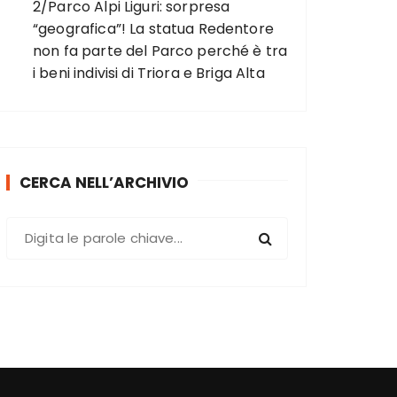
2/Parco Alpi Liguri: sorpresa
“geografica”! La statua Redentore
non fa parte del Parco perché è tra
i beni indivisi di Triora e Briga Alta
CERCA NELL’ARCHIVIO
C
e
r
c
a
: