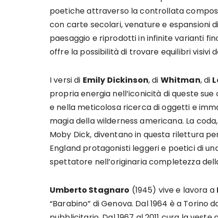
poetiche attraverso la controllata composi
con carte secolari, venature e espansioni di 
paesaggio e riprodotti in infinite varianti fin
offre la possibilità di trovare equilibri visiv
I versi di
Emily Dickinson
, di
Whitman
, di
L
propria energia nell’iconicità di queste s
e nella meticolosa ricerca di oggetti e imm
magia della wilderness americana. La coda, i
Moby Dick, diventano in questa rilettura per
England protagonisti leggeri e poetici di un
spettatore nell’originaria completezza della
Umberto Stagnaro
(1945) vive e lavora a
“Barabino” di Genova. Dal 1964 è a Torino 
pubblicitario. Dal 1967 al 2011 cura la veste