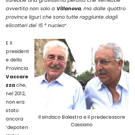
sarebbe una gravissima perdita che verrebbe
avvertita non solo a
Villanova
, ma dalle quattro
province liguri che sono tutte raggiunte dagli
elicotteri dei 15 ° nucleo
“.
E il
president
e della
Provincia
Vaccare
zza
che,
nel 2012,
non era
stato
Il sindaco Balestra e il predecessore
ancora
Cassiano
‘depoten