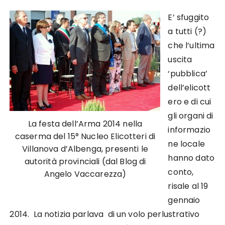
E’ sfuggito
a tutti (?)
che l’ultima
uscita
‘pubblica’
dell’elicott
ero e di cui
gli organi di
La festa dell’Arma 2014 nella
informazio
caserma del 15° Nucleo Elicotteri di
ne locale
Villanova d’Albenga, presenti le
hanno dato
autorità provinciali (dal Blog di
conto,
Angelo Vaccarezza)
risale al 19
gennaio
2014. La notizia parlava di un volo perlustrativo