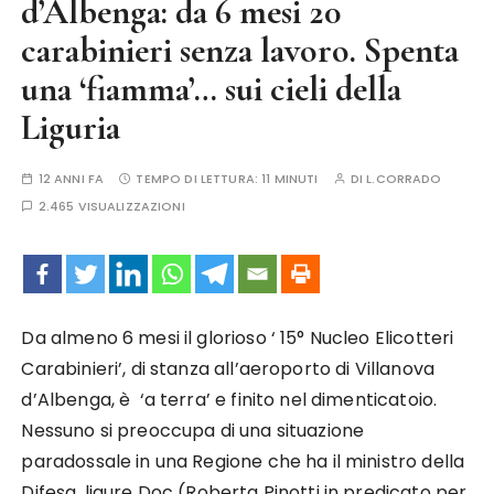
d’Albenga: da 6 mesi 20
carabinieri senza lavoro. Spenta
una ‘fiamma’… sui cieli della
Liguria
12 ANNI FA
TEMPO DI LETTURA:
11 MINUTI
DI
L.CORRADO
2.465 VISUALIZZAZIONI
Da almeno 6 mesi il glorioso ‘ 15° Nucleo Elicotteri
Carabinieri’, di stanza all’aeroporto di Villanova
d’Albenga, è ‘a terra’ e finito nel dimenticatoio.
Nessuno si preoccupa di una situazione
paradossale in una Regione che ha il ministro della
Difesa, ligure Doc (Roberta Pinotti in predicato per