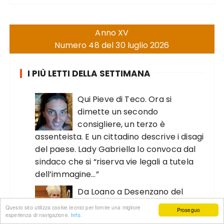
Anno XV
Numero 48 del 30 luglio 2026
I PIÙ LETTI DELLA SETTIMANA
Qui Pieve di Teco. Ora si
dimette un secondo
consigliere, un terzo è
assenteista. E un cittadino descrive i disagi
del paese. Lady Gabriella lo convoca dal
sindaco che si “riserva vie legali a tutela
dell’immagine…”
Da Loano a Desenzano del
Garda. “Caro vescovo di
Questo sito utilizza cookie tecnici per fornire una migliore
Proseguo
Verona, si è iscritto all’Anpi. La
esperienza di navigazione.
Info.