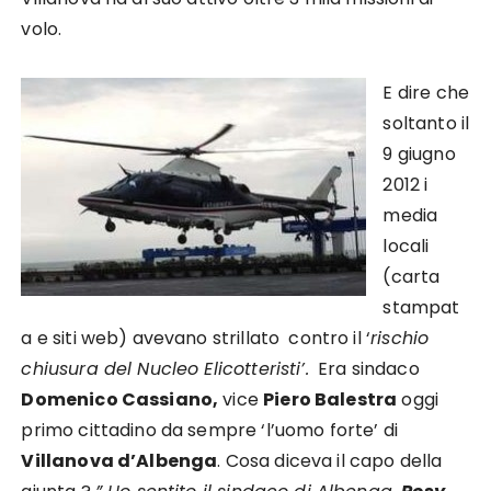
volo.
E dire che
soltanto il
9 giugno
2012 i
media
locali
(carta
stampat
a e siti web) avevano strillato contro il ‘
rischio
chiusura del Nucleo Elicotteristi’.
Era sindaco
Domenico Cassiano,
vice
Piero Balestra
oggi
primo cittadino da sempre ‘l’uomo forte’ di
Villanova d’Albenga
. Cosa diceva il capo della