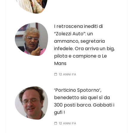
I retroscena inediti di
“Zolezzi Auto”: un
ammanco, segretaria
infedele. Ora arriva un big,
pilota e campione a Le
Mans
12 ANNI FA
‘Porticino Spotorno’,
benedetto sia quel sì da
300 posti barca. Gabbati i
gufi !
12 ANNI FA