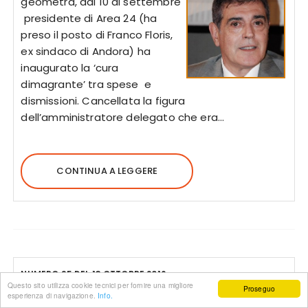
geometra, dal 10 di settembre
presidente di Area 24 (ha
preso il posto di Franco Floris,
ex sindaco di Andora) ha
inaugurato la ‘cura
dimagrante’ tra spese e
dismissioni. Cancellata la figura
dell’amministratore delegato che era…
CONTINUA A LEGGERE
NUMERO 95 DEL 13 OTTOBRE 2016
Questo sito utilizza cookie tecnici per fornire una migliore
Proseguo
esperienza di navigazione.
Info.
A San Bernardo tutti gli Amici di