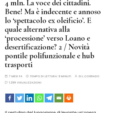
4 mln. La voce dei cittadini.
Bene! Ma è indecente e annoso
lo ‘spettacolo ex oleificio’. E
quale alternativa alla
‘processione’ verso Loano e
desertificazione? 2 / Novità
pontile polifunzionale e hub
trasporti
7 MESI FA
TEMPO DI LETTURA:
9 MINUTI
DI
L.CORRADO
1.299 VISUALIZZAZIONI
Il restyling del lungomare di levante un’opera