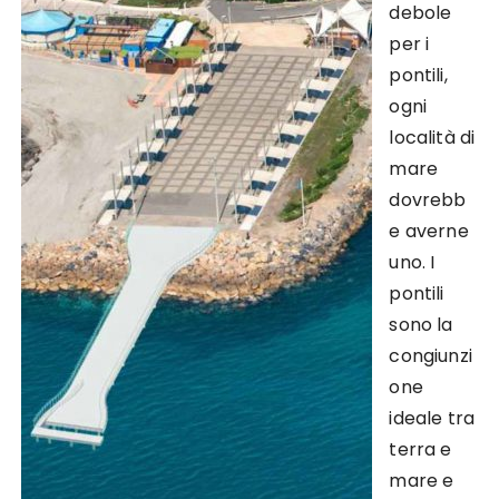
debole
per i
pontili,
ogni
località di
mare
dovrebb
e averne
uno. I
pontili
sono la
congiunzi
one
ideale tra
terra e
mare e