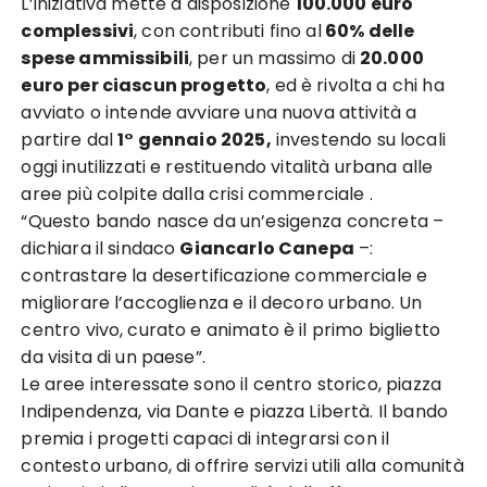
L’iniziativa mette a disposizione
100.000 euro
complessivi
, con contributi fino al
60% delle
spese ammissibili
, per un massimo di
20.000
euro per ciascun progetto
, ed è rivolta a chi ha
avviato o intende avviare una nuova attività a
partire dal
1° gennaio 2025,
investendo su locali
oggi inutilizzati e restituendo vitalità urbana alle
aree più colpite dalla crisi commerciale .
“Questo bando nasce da un’esigenza concreta –
dichiara il sindaco
Giancarlo Canepa
–:
contrastare la desertificazione commerciale e
migliorare l’accoglienza e il decoro urbano. Un
centro vivo, curato e animato è il primo biglietto
da visita di un paese”.
Le aree interessate sono il centro storico, piazza
Indipendenza, via Dante e piazza Libertà. Il bando
premia i progetti capaci di integrarsi con il
contesto urbano, di offrire servizi utili alla comunità