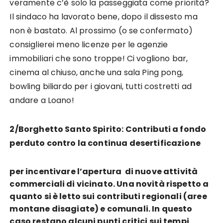
veramente c’è solo la passeggiata come priorità?
Il sindaco ha lavorato bene, dopo il dissesto ma
non è bastato. Al prossimo (o se confermato)
consiglierei meno licenze per le agenzie
immobiliari che sono troppe! Ci vogliono bar,
cinema al chiuso, anche una sala Ping pong,
bowling biliardo per i giovani, tutti costretti ad
andare a Loano!
2/Borghetto Santo Spirito: Contributi a fondo
perduto contro la continua desertificazione
per incentivare l’apertura di nuove attività
commerciali di vicinato. Una novità rispetto a
quanto si è letto sui contributi regionali (aree
montane disagiate) e comunali. In questo
caso restano alcuni punti critici sui tempi