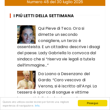
Numero 48 del 30 luglio 2026
I PIÙ LETTI DELLA SETTIMANA
Qui Pieve di Teco. Ora si
dimette un secondo
consigliere, un terzo è
assenteista. E un cittadino descrive i disagi
del paese. Lady Gabriella lo convoca dal
sindaco che si “riserva vie legali a tutela
dell’immagine…”
Da Loano a Desenzano del
Garda. “Caro vescovo di
Verona, si è iscritto all’Anpi. La
tessera è sporca di sangue e vittime
innocenti della barbarie rossa”
Questo sito utilizza cookie tecnici per fornire una migliore
Proseguo
esperienza di navigazione.
Info.
Regione Liguria si vota per