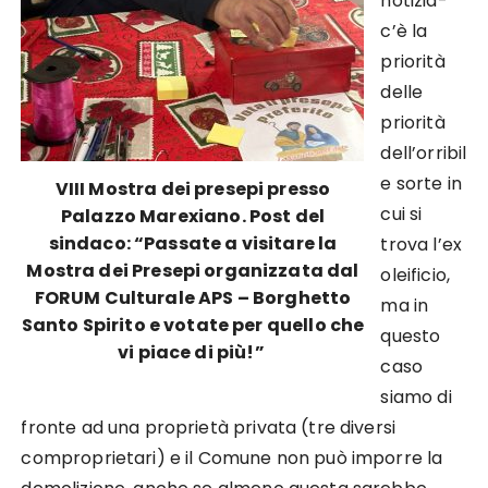
notizia-
c’è la
priorità
delle
priorità
dell’orribil
e sorte in
VIII Mostra dei presepi presso
cui si
Palazzo Marexiano.
Post del
sindaco: “Passate a visitare la
trova l’ex
Mostra dei Presepi organizzata dal
oleificio,
FORUM Culturale APS – Borghetto
ma in
Santo Spirito e votate per quello che
questo
vi piace di più!”
caso
siamo di
fronte ad una proprietà privata (tre diversi
comproprietari) e il Comune non può imporre la