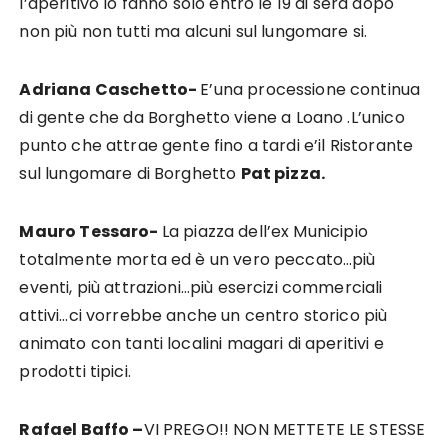
l’aperitivo lo fanno solo entro le 19 di sera dopo
non più non tutti ma alcuni sul lungomare si.
Adriana Caschetto-
E’una processione continua
di gente che da Borghetto viene a Loano .L’unico
punto che attrae gente fino a tardi e’il Ristorante
sul lungomare di Borghetto
Pat pizza.
Mauro Tes
s
aro-
La piazza dell’ex Municipio
totalmente morta ed è un vero peccato…più
eventi, più attrazioni…più esercizi commerciali
attivi…ci vorrebbe anche un centro storico più
animato con tanti localini magari di aperitivi e
prodotti tipici.
Rafael Baffo –
VI PREGO!! NON METTETE LE STESSE