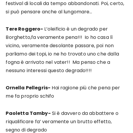
festival di locali da tempo abbandonati. Poi, certo,
si può pensare anche al lungomare…
Tere R
o
ggero-
L
’oleificio è un degrado per
Borghetto,fa veramente pena!!! Io ho casa lì
vicino, veramente desolante passare, poi non
parliamo dei topi, io ne ho trovato uno che dalla
fogna è arrivato nel vater!! Ma penso che a
nessuno interessi questo degrado!!!!
Ornella Pellegris-
H
ai ragione più che pena per
me fa proprio schifo
Paoletta Tamby-
S
i è davvero da abbattere o
riqualificare fa’ veramente un brutto effetto,
segno di degrado