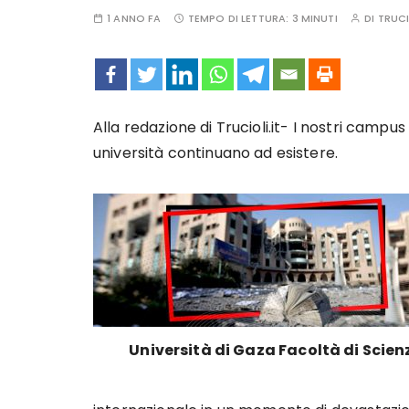
1 ANNO FA
TEMPO DI LETTURA:
3 MINUTI
DI
TRUCI
Alla redazione di Trucioli.it- I nostri campu
università continuano ad esistere.
Università di Gaza Facoltà di Scien