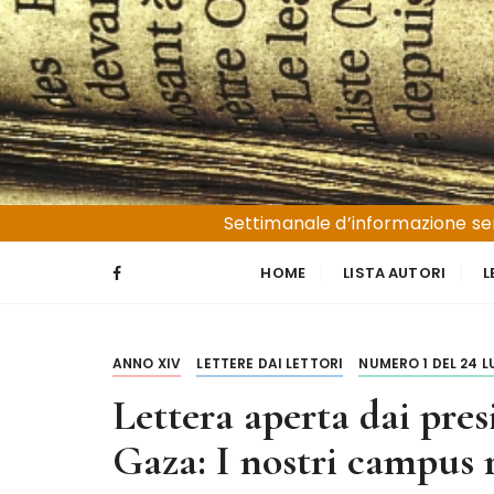
S
a
l
t
a
a
l
Liguria e Basso Piemonte
Trucioli
c
Settimanale d’informazione sen
o
n
HOME
LISTA AUTORI
L
t
e
n
ANNO XIV
LETTERE DAI LETTORI
NUMERO 1 DEL 24 L
u
t
Lettera aperta dai pres
o
Gaza: I nostri campus r