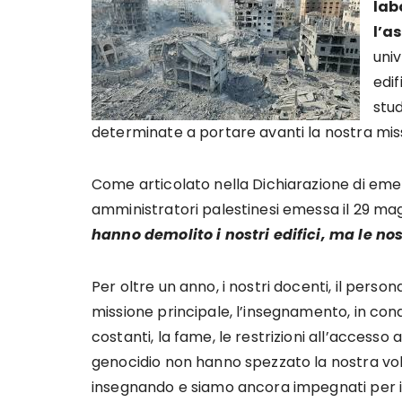
lab
l’a
univ
edi
stud
determinate a portare avanti la nostra mis
Come articolato nella Dichiarazione di eme
amministratori palestinesi emessa il 29 mag
hanno demolito i nostri edifici, ma le no
Per oltre un anno, i nostri docenti, il perso
missione principale, l’insegnamento, in co
costanti, la fame, le restrizioni all’accesso a 
genocidio non hanno spezzato la nostra vo
insegnando e siamo ancora impegnati per il 