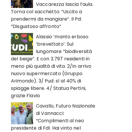
Vaccarezza lascia l’aula.
Torna col sacchetto: ”Uscito a
prendermi da mangiare“. Il Pd:
”Disgustoso affronto“
Alassio ‘manto erboso
‘brevettato’. Sul
lungomare “biodiversità
del beige”. E con 3.797 residenti in
meno più qualità di vita. 2/In arrivo
nuovo supermercato (Gruppo
Arimondo). 3/ Pud: sì al 40% di
spiagge libere. 4/ Statua Pertini,
grazie Flavio
Cavallo, Futuro Nazionale
di Vannacci:
“Complimenti al neo
presidente di FdI. Hai vinto nel