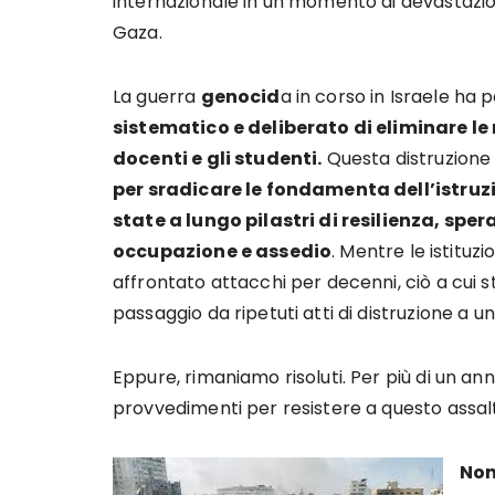
internazionale in un momento di devastazio
Gaza.
La guerra
genocid
a in corso in Israele ha p
sistematico e deliberato di eliminare le n
docenti e gli studenti.
Questa distruzione 
per sradicare le fondamenta dell’istru
state a lungo pilastri di resilienza, sper
occupazione e assedio
. Mentre le istituz
affrontato attacchi per decenni, ciò a cui s
passaggio da ripetuti atti di distruzione a 
Eppure, rimaniamo risoluti. Per più di un an
provvedimenti per resistere a questo assalt
Non