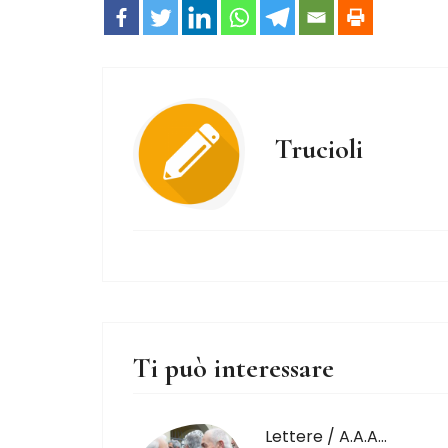
Trucioli
Ti può interessare
Lettere / A.A.A…