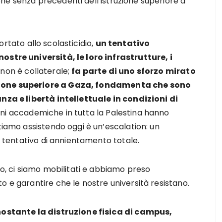
ne senza precedenti dell’istruzione superiore a
ortato allo scolasticidio,
un tentativo
ostre università, le loro infrastrutture, i
non è collaterale;
fa parte di uno sforzo mirato
zione superiore a Gaza, fondamenta che sono
anza e libertà intellettuale in condizioni di
ioni accademiche in tutta la Palestina hanno
tiamo assistendo oggi è un’escalation: un
un tentativo di annientamento totale.
no, ci siamo mobilitati e abbiamo preso
o e garantire che le nostre università resistano.
ostante la distruzione fisica di campus,