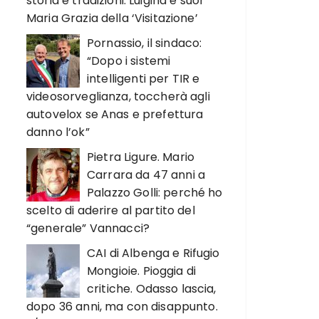
storia e tradizioni. Luigina e suor
Maria Grazia della ‘Visitazione’
Pornassio, il sindaco:
“Dopo i sistemi
intelligenti per TIR e
videosorveglianza, toccherà agli
autovelox se Anas e prefettura
danno l’ok”
Pietra Ligure. Mario
Carrara da 47 anni a
Palazzo Golli: perché ho
scelto di aderire al partito del
“generale” Vannacci?
CAI di Albenga e Rifugio
Mongioie. Pioggia di
critiche. Odasso lascia,
dopo 36 anni, ma con disappunto.