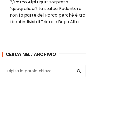
2/Parco Alpi Liguri: sorpresa
“geografica”! La statua Redentore
non fa parte del Parco perché è tra
i beni indivisi di Triora e Briga Alta
CERCA NELL’ARCHIVIO
C
e
r
c
a
: