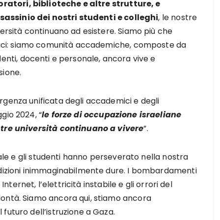
oratori, biblioteche e altre strutture, e
ssassinio dei nostri studenti e colleghi
, le nostre
ersità continuano ad esistere. Siamo più che
fici: siamo comunità accademiche, composte da
enti, docenti e personale, ancora vive e
sione.
rgenza unificata degli accademici e degli
gio 2024, “
le forze di occupazione israeliane
stre università continuano a vivere
”.
nale e gli studenti hanno perseverato nella nostra
ndizioni inimmaginabilmente dure. I bombardamenti
Internet, l’elettricità instabile e gli orrori del
lontà. Siamo ancora qui, stiamo ancora
futuro dell’istruzione a Gaza.