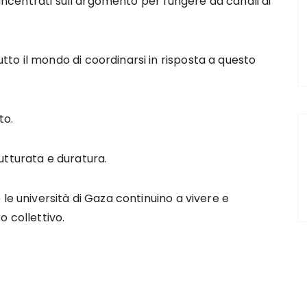
i incentrati sull’argomento per fungere da canali di
to il mondo di coordinarsi in risposta a questo
to.
utturata e duratura.
le università di Gaza continuino a vivere e
o collettivo.