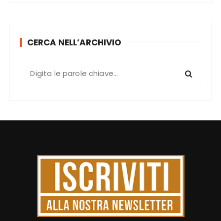
CERCA NELL’ARCHIVIO
C
e
r
c
a
: