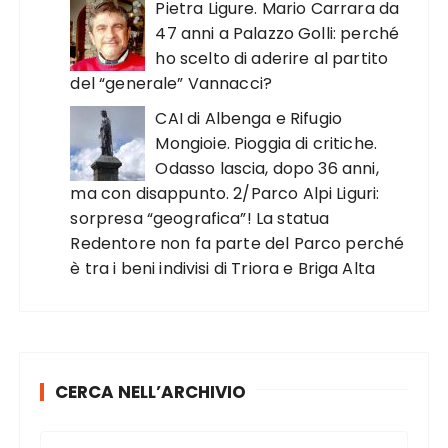
Pietra Ligure. Mario Carrara da
47 anni a Palazzo Golli: perché
ho scelto di aderire al partito
del “generale” Vannacci?
CAI di Albenga e Rifugio
Mongioie. Pioggia di critiche.
Odasso lascia, dopo 36 anni,
ma con disappunto. 2/Parco Alpi Liguri:
sorpresa “geografica”! La statua
Redentore non fa parte del Parco perché
è tra i beni indivisi di Triora e Briga Alta
CERCA NELL’ARCHIVIO
C