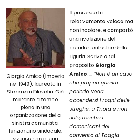
Il processo fu
relativamente veloce ma
non indolore, e comportò
una rivoluzione del
mondo contadino della
Liguria. Scrive a tal
proposito
Giorgio
Amico
: …
“Non è un caso
Giorgio Amico (Imperia
che proprio questo
nel 1949), laureato in
periodo veda
Storia e in Filosofia. Già
militante a tempo
accendersi i roghi delle
pieno in una
streghe, a Triora e non
organizzazione della
solo, mentre i
sinistra comunista,
domenicani del
funzionario sindacale,
convento di Taggia
scaricatore in una