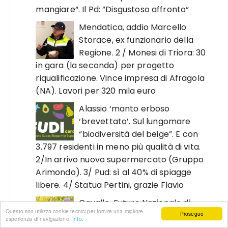
mangiare“. Il Pd: ”Disgustoso affronto“
Mendatica, addio Marcello
Storace, ex funzionario della
Regione. 2 / Monesi di Triora: 30
in gara (la seconda) per progetto
riqualificazione. Vince impresa di Afragola
(NA). Lavori per 320 mila euro
Alassio ‘manto erboso
‘brevettato’. Sul lungomare
“biodiversità del beige”. E con
3.797 residenti in meno più qualità di vita.
2/In arrivo nuovo supermercato (Gruppo
Arimondo). 3/ Pud: sì al 40% di spiagge
libere. 4/ Statua Pertini, grazie Flavio
Cavallo, Futuro Nazionale di
Questo sito utilizza cookie tecnici per fornire una migliore
Vannacci: “Complimenti al neo
Proseguo
esperienza di navigazione.
Info.