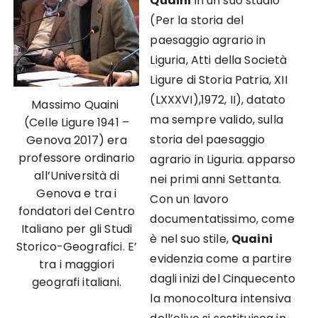
Quaini
in un suo studio
(Per la storia del
paesaggio agrario in
Liguria, Atti della Società
Ligure di Storia Patria, XII
(LXXXVI),1972, II), datato
Massimo Quaini
ma sempre valido, sulla
(Celle Ligure 1941 –
storia del paesaggio
Genova 2017) era
professore ordinario
agrario in Liguria. apparso
all’Università di
nei primi anni Settanta.
Genova e tra i
Con un lavoro
fondatori del Centro
documentatissimo, come
Italiano per gli Studi
è nel suo stile,
Quaini
Storico-Geografici. E’
evidenzia come a partire
tra i maggiori
dagli inizi del Cinquecento
geografi italiani.
la monocoltura intensiva