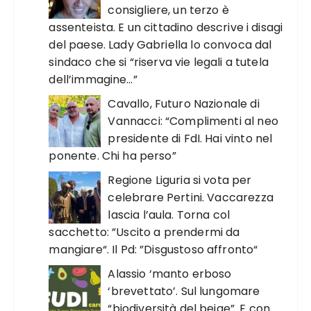
consigliere, un terzo è
assenteista. E un cittadino descrive i disagi
del paese. Lady Gabriella lo convoca dal
sindaco che si “riserva vie legali a tutela
dell’immagine…”
Cavallo, Futuro Nazionale di
Vannacci: “Complimenti al neo
presidente di FdI. Hai vinto nel
ponente. Chi ha perso”
Regione Liguria si vota per
celebrare Pertini. Vaccarezza
lascia l’aula. Torna col
sacchetto: ”Uscito a prendermi da
mangiare“. Il Pd: ”Disgustoso affronto“
Alassio ‘manto erboso
‘brevettato’. Sul lungomare
“biodiversità del beige”. E con