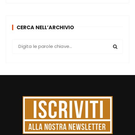
CERCA NELL’ARCHIVIO
C
e
r
c
a
: