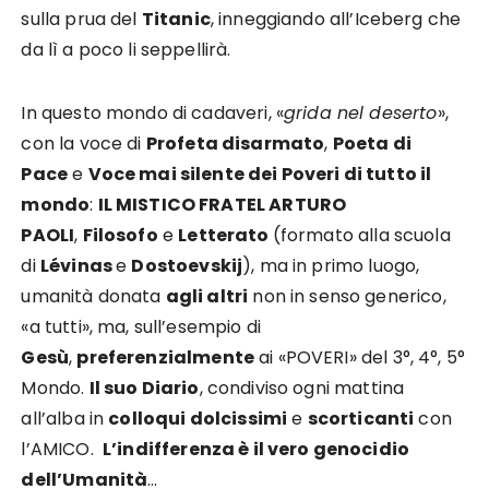
sulla prua del
Titanic
, inneggiando all’Iceberg che
da lì a poco li seppellirà.
In questo mondo di cadaveri, «
grida nel deserto
»,
con la voce di
Profeta disarmato
,
Poeta di
Pace
e
Voce mai silente dei Poveri di tutto il
mondo
:
IL MISTICO FRATEL ARTURO
PAOLI
,
Filosofo
e
Letterato
(formato alla scuola
di
Lévinas
e
Dostoevskij
), ma in primo luogo,
umanità donata
agli altri
non in senso generico,
«a tutti», ma, sull’esempio di
Gesù
,
preferenzialmente
ai «POVERI» del 3°, 4°, 5°
Mondo.
Il suo Diario
, condiviso ogni mattina
all’alba in
colloqui dolcissimi
e
scorticanti
con
l’AMICO.
L’indifferenza è il vero genocidio
dell’Umanità
…