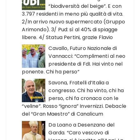
“biodiversità del beige”. E con
3.797 residenti in meno più qualità di vita.
2/In arrivo nuovo supermercato (Gruppo
Arimondo). 3/ Pud: sì al 40% di spiagge
libere. 4/ Statua Pertini, grazie Flavio
Cavallo, Futuro Nazionale di
Vannacci: “Complimenti al neo
presidente di FdI. Hai vinto nel
ponente. Chi ha perso”
Savona, Fratelli d’Italia a
congresso. Chi ha vinto, chi ha
perso, chi fa cronaca con le
“veline”. Rosso “ignora” Invernizzi. Debacle
del “Gran Maestro” di Canalicum
Da Loano a Desenzano del
Garda. “Caro vescovo di