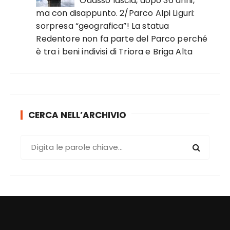
Odasso lascia, dopo 36 anni,
ma con disappunto. 2/Parco Alpi Liguri:
sorpresa “geografica”! La statua
Redentore non fa parte del Parco perché
è tra i beni indivisi di Triora e Briga Alta
CERCA NELL’ARCHIVIO
C
e
r
c
a
: