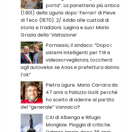
porta”. La panetteria più antica
(1.901) della Liguria dopo ‘Ferrari’ di Pieve
di Teco (1870). 2/ Addio alle custodi di
storia e tradizioni. Luigina e suor Maria
Grazia della ‘Visitazione’
Pornassio, il sindaco: “Dopo i
sistemi intelligenti per TIR e
videosorveglianza, toccherà
agli autovelox se Anas e prefettura danno
l’ok”
Pietra Ligure. Mario Carrara da
47 anni a Palazzo Golli: perché
ho scelto di aderire al partito
del “generale” Vannacci?
CAI di Albenga e Rifugio
Mongioie. Pioggia di critiche.