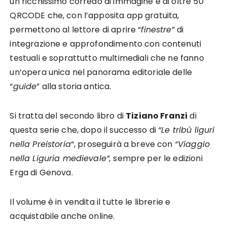
un ricchissimo corredo di immagine e di oltre 50
QRCODE che, con l’apposita app gratuita,
permettono al lettore di aprire “
finestre
” di
integrazione e approfondimento con contenuti
testuali e soprattutto multimediali che ne fanno
un’opera unica nel panorama editoriale delle
“
guide
” alla storia antica.
Si tratta del secondo libro di
Tiziano Franzi
di
questa serie che, dopo il successo di
“Le tribù liguri
nella Preistoria
“, proseguirà a breve con
“Viaggio
nella Liguria medievale”,
sempre per le edizioni
Erga di Genova.
Il volume è in vendita il tutte le librerie e
acquistabile anche online.