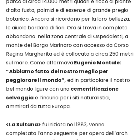
parco di circa 14.000 metri quadri e ricco di piante
d’alto fusto, palmizi e di essenze di grande pregio
botanico. Ancora si ricordano per la loro bellezza,
le aiuole bordare di fiori. Ora si trova in completo
abbandono nella zona centrale di Ospedaletti, a
monte del Borgo Marinaro con accesso da Corso
Regina Margherita ed è collocata a circa 250 metri
sul mare. Come affermava
Eugenio Montale:
“Abbiamo fatto del nostro meglio per
peggiorare il mondo”,
ed in particolare il nostro
bel mondo ligure con una
cementificazione
selvaggia
e l’incuria per i siti naturalistici,
ammirati da tutta Europa.
<La Sultana>
fu iniziata nel 1883, venne
completata l’anno seguente per opera dell’arch.