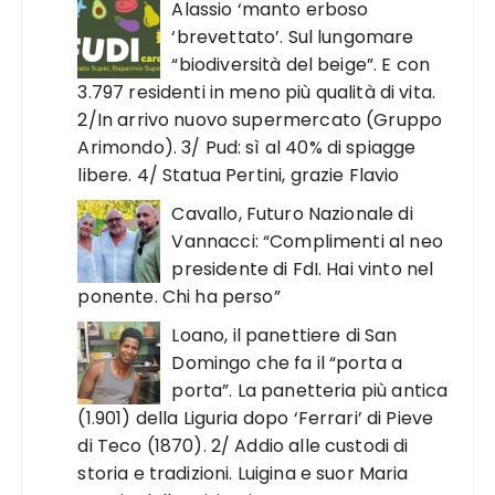
Alassio ‘manto erboso
‘brevettato’. Sul lungomare
“biodiversità del beige”. E con
3.797 residenti in meno più qualità di vita.
2/In arrivo nuovo supermercato (Gruppo
Arimondo). 3/ Pud: sì al 40% di spiagge
libere. 4/ Statua Pertini, grazie Flavio
Cavallo, Futuro Nazionale di
Vannacci: “Complimenti al neo
presidente di FdI. Hai vinto nel
ponente. Chi ha perso”
Loano, il panettiere di San
Domingo che fa il “porta a
porta”. La panetteria più antica
(1.901) della Liguria dopo ‘Ferrari’ di Pieve
di Teco (1870). 2/ Addio alle custodi di
storia e tradizioni. Luigina e suor Maria