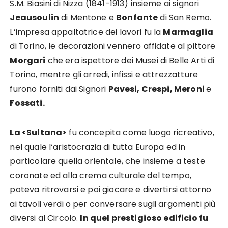
S.M. Biasini di Nizza (1841-1913) insieme ai signori
Jeausoulin
di Mentone e
Bonfante
di San Remo.
L’impresa appaltatrice dei lavori fu la
Marmaglia
di Torino, le decorazioni vennero affidate al pittore
Morgari
che era ispettore dei Musei di Belle Arti di
Torino, mentre gli arredi, infissi e attrezzatture
furono forniti dai Signori
Pavesi, Crespi, Meroni
e
Fossati.
La <Sultana>
fu concepita come luogo ricreativo,
nel quale l‘aristocrazia di tutta Europa ed in
particolare quella orientale, che insieme a teste
coronate ed alla crema culturale del tempo,
poteva ritrovarsi e poi giocare e divertirsi attorno
ai tavoli verdi o per conversare sugli argomenti più
diversi al Circolo.
In quel prestigioso edificio fu