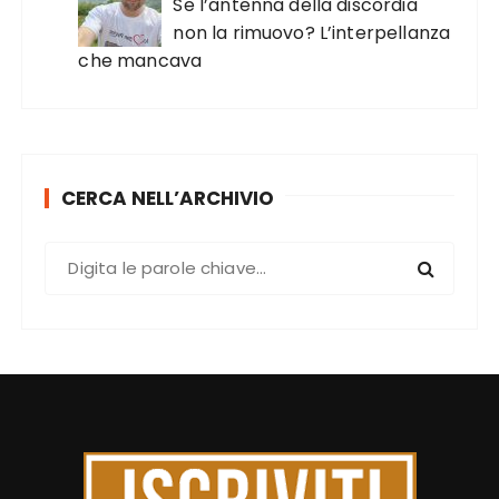
Se l’antenna della discordia
non la rimuovo? L’interpellanza
che mancava
CERCA NELL’ARCHIVIO
C
e
r
c
a
: