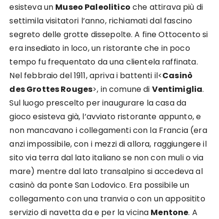
esisteva un
Museo Paleolitico
che attirava più di
settimila visitatori l’anno, richiamati dal fascino
segreto delle grotte dissepolte. A fine Ottocento si
era insediato in loco, un ristorante che in poco
tempo fu frequentato da una clientela raffinata.
Nel febbraio del 1911, apriva i battenti il<
Casinò
des Grottes Rouges
>, in comune di
Ventimiglia
.
Sul luogo prescelto per inaugurare la casa da
gioco esisteva già, l’avviato ristorante appunto, e
non mancavano i collegamenti con la Francia (era
anzi impossibile, con i mezzi di allora, raggiungere il
sito via terra dal lato italiano se non con muli o via
mare) mentre dal lato transalpino si accedeva al
casinò da ponte San Lodovico. Era possibile un
collegamento con una tranvia o con un appositito
servizio di navetta da e per la vicina
Mentone
. A