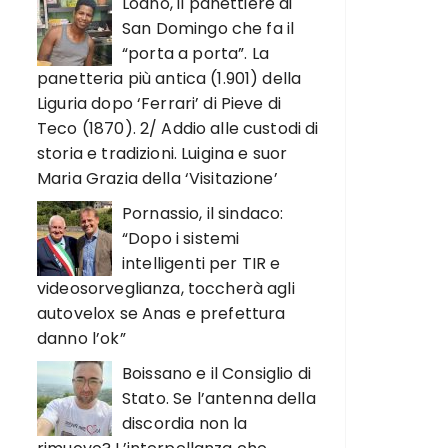
Loano, il panettiere di
San Domingo che fa il
“porta a porta”. La
panetteria più antica (1.901) della
Liguria dopo ‘Ferrari’ di Pieve di
Teco (1870). 2/ Addio alle custodi di
storia e tradizioni. Luigina e suor
Maria Grazia della ‘Visitazione’
Pornassio, il sindaco:
“Dopo i sistemi
intelligenti per TIR e
videosorveglianza, toccherà agli
autovelox se Anas e prefettura
danno l’ok”
Boissano e il Consiglio di
Stato. Se l’antenna della
discordia non la