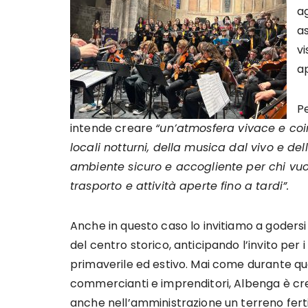
a
as
vi
ap
P
intende creare
“un’atmosfera vivace e coin
locali notturni, della musica dal vivo e del
ambiente sicuro e accogliente per chi vuole
trasporto e attività aperte fino a tardi”.
Anche in questo caso lo invitiamo a godersi 
del centro storico, anticipando l’invito per
primaverile ed estivo. Mai come durante qu
commercianti e imprenditori, Albenga è cres
anche nell’amministrazione un terreno ferti