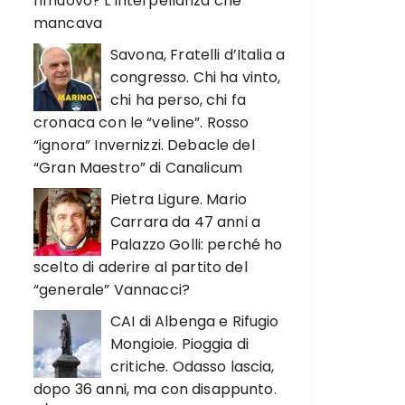
rimuovo? L’interpellanza che
mancava
Savona, Fratelli d’Italia a
congresso. Chi ha vinto,
chi ha perso, chi fa
cronaca con le “veline”. Rosso
“ignora” Invernizzi. Debacle del
“Gran Maestro” di Canalicum
Pietra Ligure. Mario
Carrara da 47 anni a
Palazzo Golli: perché ho
scelto di aderire al partito del
“generale” Vannacci?
CAI di Albenga e Rifugio
Mongioie. Pioggia di
critiche. Odasso lascia,
dopo 36 anni, ma con disappunto.