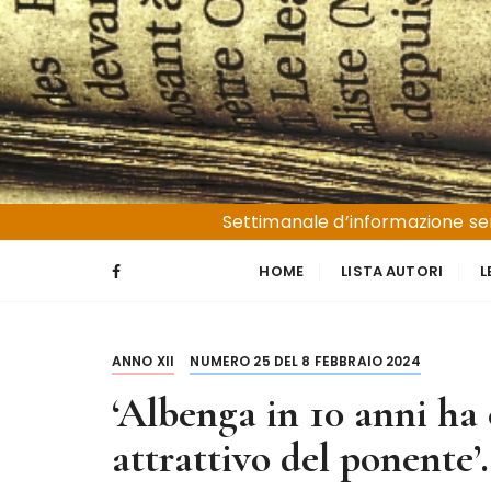
S
a
l
t
a
a
l
Liguria e Basso Piemonte
Trucioli
c
Settimanale d’informazione sen
o
n
HOME
LISTA AUTORI
L
t
e
n
ANNO XII
NUMERO 25 DEL 8 FEBBRAIO 2024
u
t
‘Albenga in 10 anni ha
o
attrattivo del ponente’