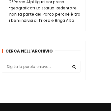
2/Parco Alpi Liguri: sorpresa
“geografica”! La statua Redentore
non fa parte del Parco perché è tra
i beni indivisi di Triora e Briga Alta
CERCA NELL’ARCHIVIO
C
e
r
c
a
: