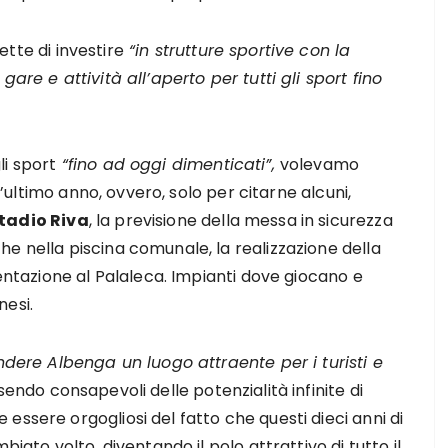
tte di investire
“in strutture sportive con la
are e attività all’aperto per tutti gli sport fino
li sport
“fino ad oggi dimenticati”,
volevamo
ll’ultimo anno, ovvero, solo per citarne alcuni,
tadio Riva
, la previsione della messa in sicurezza
e nella piscina comunale, la realizzazione della
mentazione al Palaleca. Impianti dove giocano e
nesi.
endere Albenga un luogo attraente per i turisti e
sendo consapevoli delle potenzialità infinite di
essere orgogliosi del fatto che questi dieci anni di
biato volto, diventando il polo attrattivo di tutto il