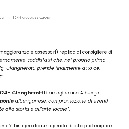
OLI
1.246 VISUALIZZAZIONI
maggioranza e assessori) replica al consigliere di
emamente soddisfatti che, nel proprio primo
g. Ciangherotti prende finalmente atto del
”.
024
–
Ciangherotti
immagina una Albenga
imonio
albenganese, con promozione di eventi
e alla storia e all’arte locale”.
on c’è bisogno di immaginarla: basta partecipare