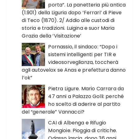
porta”. La panetteria più antica
(1.901) della Liguria dopo ‘Ferrari’ di Pieve
di Teco (1870). 2/ Addio alle custodi di
storia e tradizioni. Luigina e suor Maria
Grazia della ‘Visitazione’
Pornassio, il sindaco: “Dopo i
sistemi intelligenti per TIR e
videosorveglianza, toccherà
agli autovelox se Anas e prefettura danno
l’ok”
Pietra Ligure. Mario Carrara da
47 anni a Palazzo Golli: perché
ho scelto di aderire al partito
del “generale” Vannacci?
CAI di Albenga e Rifugio
Mongioie. Pioggia di critiche.
Odasso lascia, dopo 36 anni,