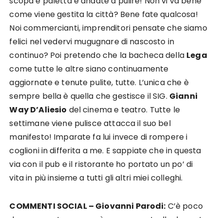
scopa e paletta e andate a pulire! Non vi va bene
come viene gestita la città? Bene fate qualcosa!
Noi commercianti, imprenditori pensate che siamo
felici nel vedervi mugugnare di nascosto in
continuo? Poi pretendo che la bacheca della
Lega
come tutte le altre siano continuamente
aggiornate e tenute pulite, tutte. L’unica che è
sempre bella è quella che gestisce il SIG.
Gianni
Way D’Aliesio
del cinema e teatro. Tutte le
settimane viene pulisce attacca il suo bel
manifesto! Imparate fa lui invece di rompere i
coglioni in differita a me. E sappiate che in questa
via con il pub e il ristorante ho portato un po’ di
vita in più insieme a tutti gli altri miei colleghi.
COMMENTI SOCIAL – Giovanni Parodi:
C’è poco