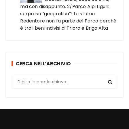
ma con disappunto. 2/Parco Alpi Liguri:
sorpresa “geografica”! La statua
Redentore non fa parte del Parco perché
è tra i beni indivisi di Triora e Briga Alta
CERCA NELL’ARCHIVIO
C
e
r
c
a
: