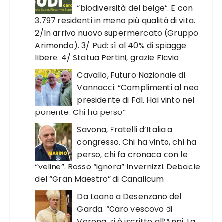
“biodiversità del beige”. E con
3.797 residenti in meno più qualità di vita.
2/In arrivo nuovo supermercato (Gruppo
Arimondo). 3/ Pud: sì al 40% di spiagge
libere. 4/ Statua Pertini, grazie Flavio
Cavallo, Futuro Nazionale di
Vannacci: “Complimenti al neo
presidente di FdI. Hai vinto nel
ponente. Chi ha perso”
Savona, Fratelli d’Italia a
congresso. Chi ha vinto, chi ha
perso, chi fa cronaca con le
“veline”. Rosso “ignora” Invernizzi. Debacle
del “Gran Maestro” di Canalicum
Da Loano a Desenzano del
Garda. “Caro vescovo di
Verona, si è iscritto all’Anpi. La