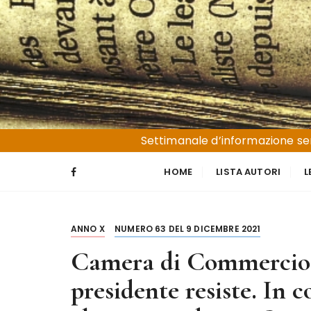
S
a
l
t
a
a
l
Liguria e Basso Piemonte
Trucioli
c
Settimanale d’informazione sen
o
n
HOME
LISTA AUTORI
L
t
e
n
ANNO X
NUMERO 63 DEL 9 DICEMBRE 2021
u
t
Camera di Commercio R
o
presidente resiste. In c