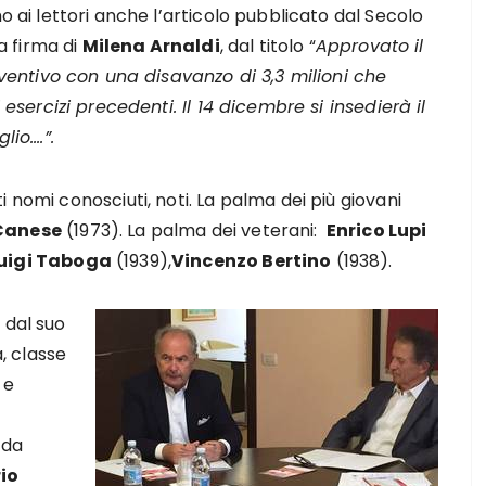
 ai lettori anche l’articolo pubblicato dal Secolo
a firma di
Milena Arnaldi
, dal titolo “
Approvato il
ventivo con una disavanzo di 3,3 milioni che
esercizi precedenti. Il 14 dicembre si insedierà il
lio….”.
 nomi conosciuti, noti. La palma dei più giovani
Canese
(1973). La palma dei veterani:
Enrico Lupi
uigi Taboga
(1939),
Vincenzo Bertino
(1938).
 dal suo
, classe
 e
 da
io