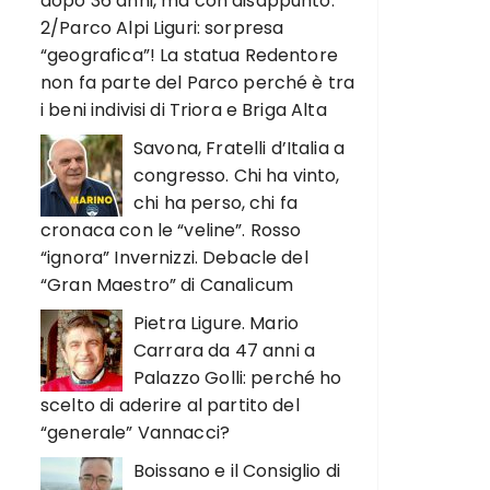
dopo 36 anni, ma con disappunto.
2/Parco Alpi Liguri: sorpresa
“geografica”! La statua Redentore
non fa parte del Parco perché è tra
i beni indivisi di Triora e Briga Alta
Savona, Fratelli d’Italia a
congresso. Chi ha vinto,
chi ha perso, chi fa
cronaca con le “veline”. Rosso
“ignora” Invernizzi. Debacle del
“Gran Maestro” di Canalicum
Pietra Ligure. Mario
Carrara da 47 anni a
Palazzo Golli: perché ho
scelto di aderire al partito del
“generale” Vannacci?
Boissano e il Consiglio di