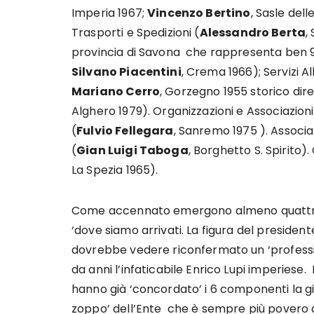
Imperia 1967;
Vincenzo Bertino
, Sasle del
Trasporti e Spedizioni (
Alessandro Berta
,
provincia di Savona che rappresenta ben 9 
Silvano Piacentini
, Crema 1966); Servizi A
Mariano Cerro
, Gorzegno 1955 storico di
Alghero 1979). Organizzazioni e Associazion
(
Fulvio Fellegara
, Sanremo 1975 ). Associ
(
Gian Luigi Taboga
, Borghetto S. Spirito).
La Spezia 1965).
Come accennato emergono almeno quattro as
‘dove siamo arrivati. La figura del president
dovrebbe vedere riconfermato un ‘professio
da anni l’infaticabile Enrico Lupi imperiese.
hanno già ‘concordato’ i 6 componenti la gi
zoppo’ dell’Ente che è sempre più povero di