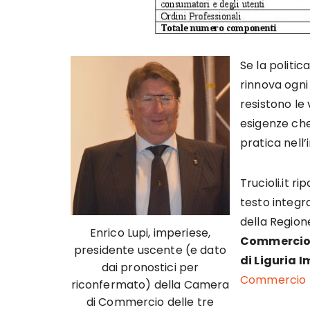
Se la politic
rinnova ogn
resistono le
esigenze che
pratica nell
Trucioli.it r
testo integr
della Region
Enrico Lupi, imperiese,
Commercio, 
presidente uscente (e dato
di Liguria 
dai pronostici per
Commercio 
riconfermato) della Camera
di Commercio delle tre