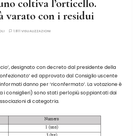
o coltiva l’orticello.
 varato con i residui
OLI
1.811 VISUALIZZAZIONI
cio’, designato con decreto dal presidente della
à ‘confezionato’ ed approvato dal Consiglio uscente
e informati danno per ‘riconfermato’. La votazione è
a i consiglieri) sono stati perlopiù soppiantati dai
associazioni di categotria.