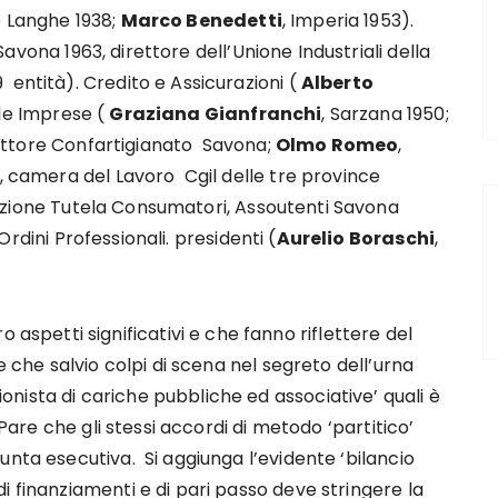
le Langhe 1938;
Marco Benedetti
, Imperia 1953).
 Savona 1963, direttore dell’Unione Industriali della
entità). Credito e Assicurazioni (
Alberto
lle Imprese (
Graziana Gianfranchi
, Sarzana 1950;
rettore Confartigianato Savona;
Olmo Romeo
,
i, camera del Lavoro Cgil delle tre province
azione Tutela Consumatori, Assoutenti Savona
 Ordini Professionali. presidenti (
Aurelio Boraschi
,
petti significativi e che fanno riflettere del
e che salvio colpi di scena nel segreto dell’urna
nista di cariche pubbliche ed associative’ quali è
 Pare che gli stessi accordi di metodo ‘partitico’
unta esecutiva. Si aggiunga l’evidente ‘bilancio
 finanziamenti e di pari passo deve stringere la