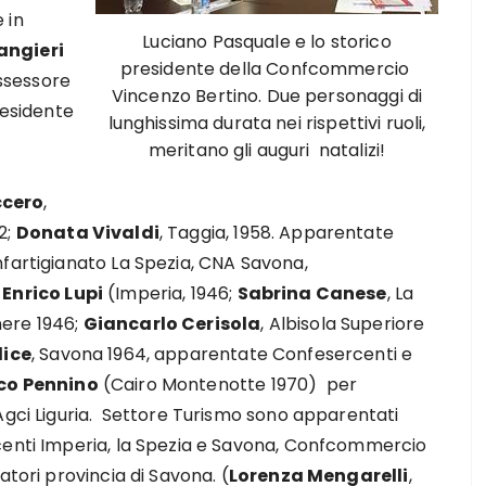
 in
Luciano Pasquale e lo storico
angieri
presidente della Confcommercio
assessore
Vincenzo Bertino. Due personaggi di
residente
lunghissima durata nei rispettivi ruoli,
meritano gli auguri natalizi!
ccero
,
2;
Donata Vivaldi
, Taggia, 1958. Apparentate
fartigianato La Spezia, CNA Savona,
o
Enrico Lupi
(Imperia, 1946;
Sabrina Canese
, La
nere 1946;
Giancarlo Cerisola
, Albisola Superiore
dice
, Savona 1964, apparentate Confesercenti e
co Pennino
(Cairo Montenotte 1970) per
Agci Liguria. Settore Turismo sono apparentati
centi Imperia, la Spezia e Savona, Confcommercio
atori provincia di Savona. (
Lorenza Mengarelli
,