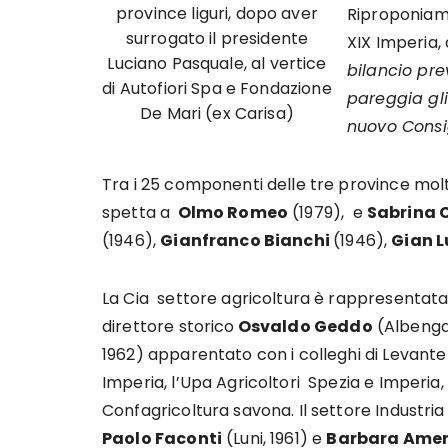
province liguri, dopo aver
Riproponiamo
surrogato il presidente
XIX Imperia, 
Luciano Pasquale, al vertice
bilancio pre
di Autofiori Spa e Fondazione
pareggia gli 
De Mari (ex Carisa)
nuovo Consig
Tra i 25 componenti delle tre province molti
spetta a
Olmo Romeo
(1979), e
Sabrina 
(1946),
Gianfranco Bianchi
(1946),
Gian L
La Cia settore agricoltura è rappresentata
direttore storico
Osvaldo Geddo
(Albenga
1962) apparentato con i colleghi di Levante
Imperia, l’Upa Agricoltori Spezia e Imperia,
Confagricoltura savona. Il settore Industria
Paolo Faconti
(Luni, 1961) e
Barbara Amer