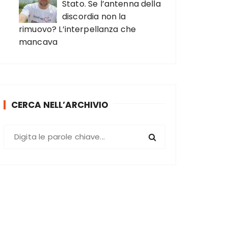
Stato. Se l’antenna della
discordia non la
rimuovo? L’interpellanza che
mancava
CERCA NELL’ARCHIVIO
C
e
r
c
a
: