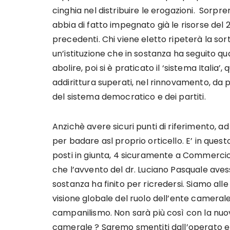
cinghia nel distribuire le erogazioni. Sorpre
abbia di fatto impegnato già le risorse del 202
precedenti. Chi viene eletto ripeterà la sor
un’istituzione che in sostanza ha seguito qua
abolire, poi si è praticato il ‘sistema Italia’
addirittura superati, nel rinnovamento, da p
del sistema democratico e dei partiti.
Anzichè avere sicuri punti di riferimento, ad
per badare asl proprio orticello. E’ in quest
posti in giunta, 4 sicuramente a Commercio,
che l’avvento del dr. Luciano Pasquale aves
sostanza ha finito per ricredersi. Siamo alle
visione globale del ruolo dell’ente camerale,
campanilismo. Non sarà più così con la nuov
camerale ? Saremo smentiti dall’operato e dai