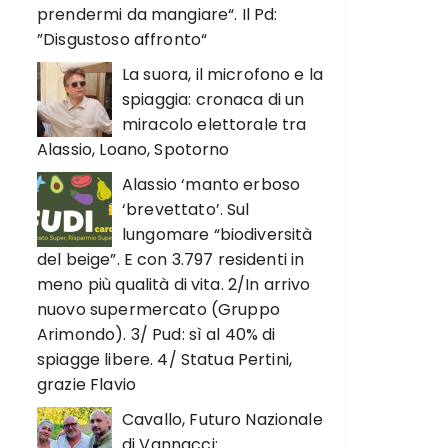
prendermi da mangiare“. Il Pd:
”Disgustoso affronto“
La suora, il microfono e la
spiaggia: cronaca di un
miracolo elettorale tra
Alassio, Loano, Spotorno
Alassio ‘manto erboso
‘brevettato’. Sul
lungomare “biodiversità
del beige”. E con 3.797 residenti in
meno più qualità di vita. 2/In arrivo
nuovo supermercato (Gruppo
Arimondo). 3/ Pud: sì al 40% di
spiagge libere. 4/ Statua Pertini,
grazie Flavio
Cavallo, Futuro Nazionale
di Vannacci: