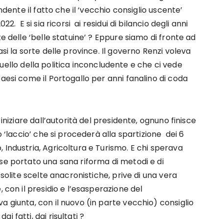
ndente il fatto che il ‘vecchio consiglio uscente’
2. E si sia ricorsi ai residui di bilancio degli anni
te delle ‘belle statuine’ ? Eppure siamo di fronte ad
si la sorte delle province. Il governo Renzi voleva
, quello della politica inconcludente e che ci vede
aesi come il Portogallo per anni fanalino di coda
 iniziare dall’autorità del presidente, ognuno finisce
o ‘laccio’ che si procederà alla spartizione dei 6
 Industria, Agricoltura e Turismo. E chi sperava
se portato una sana riforma di metodi e di
 solite scelte anacronistiche, prive di una vera
 con il presidio e l’esasperazione del
a giunta, con il nuovo (in parte vecchio) consiglio
 fatti, dai risultati ?