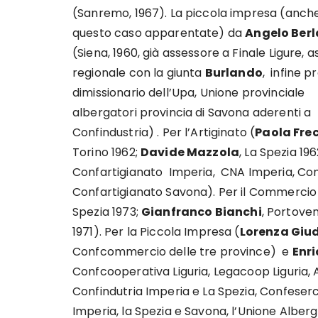
(Sanremo, 1967). La piccola impresa (anche
questo caso apparentate) da
Angelo Berl
(Siena, 1960, già assessore a Finale Ligure, 
regionale con la giunta
Burlando
, infine p
dimissionario dell’Upa, Unione provinciale
albergatori provincia di Savona aderenti a
Confindustria) . Per l’Artiginato (
Paola Fre
Torino 1962;
Davide Mazzola
, La Spezia 196
Confartigianato Imperia, CNA Imperia, Con
Confartigianato Savona). Per il Commerci
Spezia 1973;
Gianfranco Bianchi
, Portove
1971). Per la Piccola Impresa (
Lorenza Giu
Confcommercio delle tre province) e
Enri
Confcooperativa Liguria, Legacoop Liguria, 
Confindutria Imperia e La Spezia, Confeser
Imperia, la Spezia e Savona, l’Unione Alberg