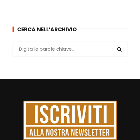
CERCA NELL’ARCHIVIO
C
e
r
c
a
: