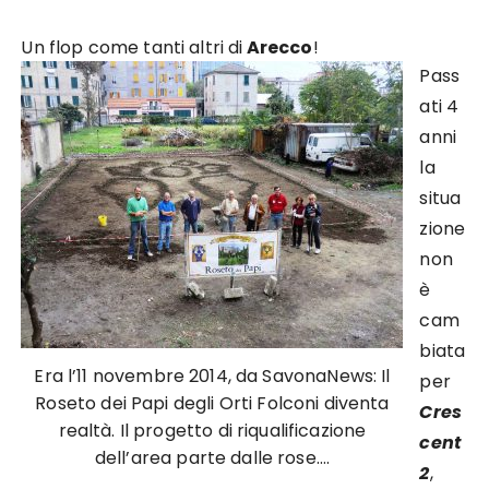
Un flop come tanti altri di
Arecco
!
Pass
ati 4
anni
la
situa
zione
non
è
cam
biata
Era l’11 novembre 2014, da SavonaNews: Il
per
Roseto dei Papi degli Orti Folconi diventa
Cres
realtà. Il progetto di riqualificazione
cent
dell’area parte dalle rose….
2
,