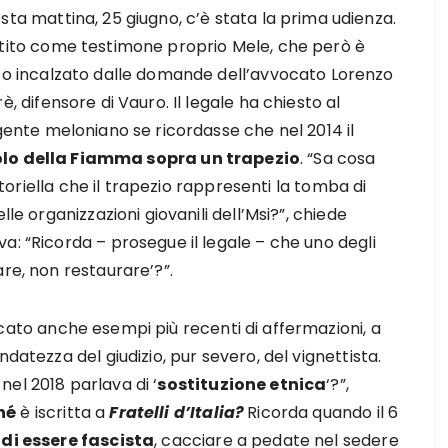
sta mattina, 25 giugno, c’è stata la prima udienza.
tito come testimone proprio Mele, che però è
to incalzato dalle domande dell’avvocato Lorenzo
è, difensore di Vauro. Il legale ha chiesto al
igente meloniano se ricordasse che nel 2014 il
olo della Fiamma sopra un trapezio
. “Sa cosa
 storiella che il trapezio rappresenti la tomba di
lle organizzazioni giovanili dell’Msi?”, chiede
a: “Ricorda – prosegue il legale – che uno degli
re, non restaurare’?”.
ato anche esempi più recenti di affermazioni, a
datezza del giudizio, pur severo, del vignettista.
nel 2018 parlava di ‘
sostituzione etnica
‘?”,
hé
è iscritta a
Fratelli d’Italia?
Ricorda quando il 6
di essere fascista
, cacciare a pedate nel sedere