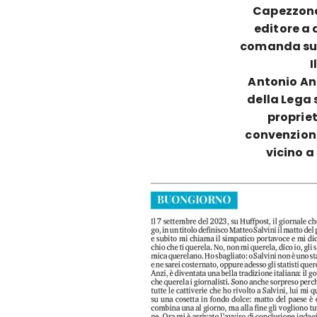
Capezzone
editore a 
comanda su I
I
Antonio An
della Lega 
propriet
convenzion
vicino a