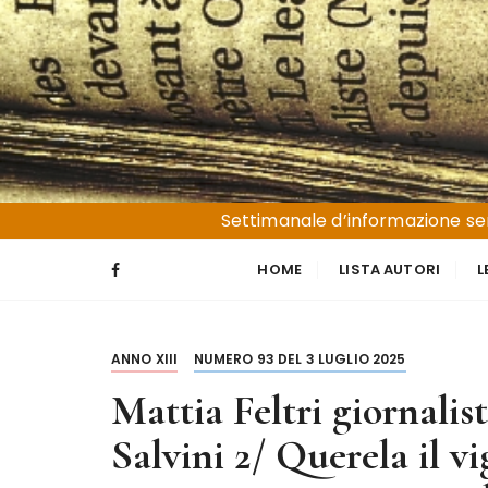
S
a
l
t
a
a
l
Liguria e Basso Piemonte
Trucioli
c
Settimanale d’informazione sen
o
n
HOME
LISTA AUTORI
L
t
e
n
ANNO XIII
NUMERO 93 DEL 3 LUGLIO 2025
u
t
Mattia Feltri giornalis
o
Salvini 2/ Querela il v