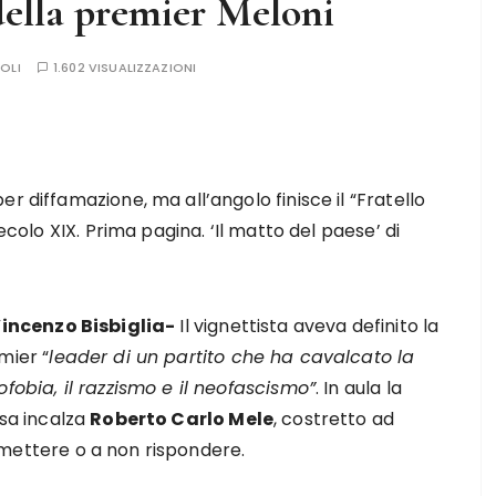
 della premier Meloni
OLI
1.602 VISUALIZZAZIONI
r diffamazione, ma all’angolo finisce il “Fratello
Secolo XIX. Prima pagina. ‘Il matto del paese’ di
Vincenzo Bisbiglia-
Il vignettista aveva definito la
mier “
leader di un partito che ha cavalcato la
ofobia, il razzismo e il neofascismo”
. In aula la
esa incalza
Roberto Carlo Mele
, costretto ad
ettere o a non rispondere.