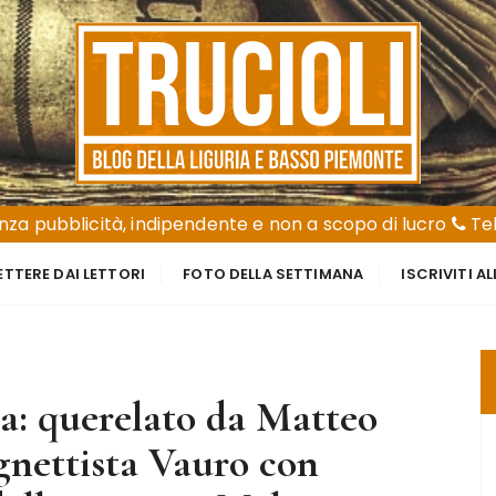
za pubblicità, indipendente e non a scopo di lucro
Tel
ETTERE DAI LETTORI
FOTO DELLA SETTIMANA
ISCRIVITI A
ta: querelato da Matteo
ignettista Vauro con