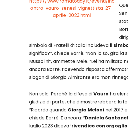
https://www.romatoday.it/eventi/inc
Que
ontro-vauro-senesi-vignettista-27-
Sen
aprile-2023.html
sta
Borr
dir
simbolo di Fratelli d’Italia includeva
il simb
significa?”, chiede Borrè. “Non lo so, gira la
Mussolini”, ammette Mele. “Lei ha militato ne
ancora Borrè, ricevendo risposta affermativ
slogan di Giorgio Almirante era ‘non rinnega
Non solo. Perché la difesa di
Vauro
ha elenc
giudizio di parte, che dimostrerebbero la fon
“Ricorda quando
Giorgia Meloni
nel 2017 e 
chiede Borrè. E ancora: “
Daniela Santanc
luglio 2023 diceva ‘
rivendico con orgoglio 