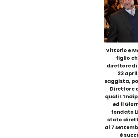
Vittorio e M
figlio c
direttore di
23 april
saggista, pol
Direttore 
quali L’Indi
ed il Gio
fondato Li
stato dirett
al 7 settemb
è succ