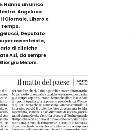
. Hanno un unico
destra. Angelucci
l Giornale, Libero e
l Tempo.
gelucci, Deputato
super assenteista,
ario di cliniche
ate Asl, da sempre
 Giorgia Meloni.