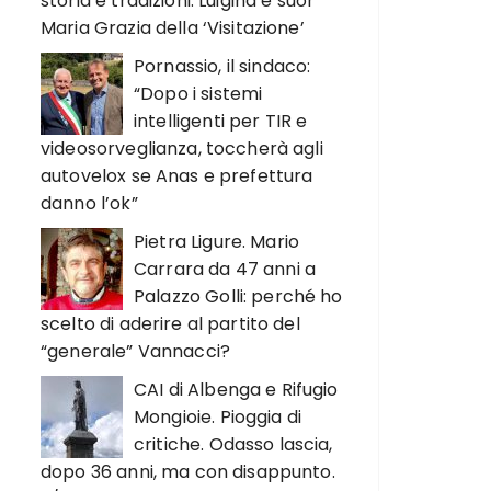
storia e tradizioni. Luigina e suor
Maria Grazia della ‘Visitazione’
Pornassio, il sindaco:
“Dopo i sistemi
intelligenti per TIR e
videosorveglianza, toccherà agli
autovelox se Anas e prefettura
danno l’ok”
Pietra Ligure. Mario
Carrara da 47 anni a
Palazzo Golli: perché ho
scelto di aderire al partito del
“generale” Vannacci?
CAI di Albenga e Rifugio
Mongioie. Pioggia di
critiche. Odasso lascia,
dopo 36 anni, ma con disappunto.