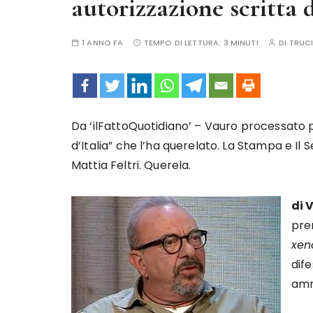
autorizzazione scritta
1 ANNO FA
TEMPO DI LETTURA:
3 MINUTI
DI
TRUCI
Da ‘ilFattoQuotidiano’ – Vauro processato pe
d’Italia” che l’ha querelato. La Stampa e Il 
Mattia Feltri. Querela.
di 
pre
xen
dif
amm