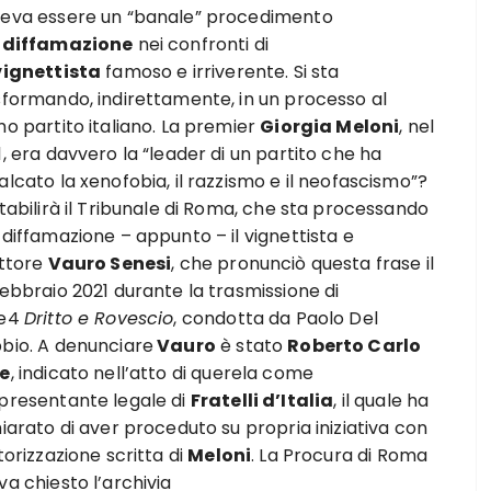
eva essere un “banale” procedimento
r
diffamazione
nei confronti di
vignettista
famoso e irriverente. Si sta
sformando, indirettamente, in un processo al
mo partito italiano. La premier
Giorgia Meloni
, nel
, era davvero la “leader di un partito che ha
alcato la xenofobia, il razzismo e il neofascismo”?
stabilirà il Tribunale di Roma, che sta processando
 diffamazione – appunto – il vignettista e
ittore
Vauro Senesi
, che pronunciò questa frase il
febbraio 2021 durante la trasmissione di
te4
Dritto e Rovescio
, condotta da Paolo Del
bio. A denunciare
Vauro
è stato
Roberto Carlo
e
, indicato nell’atto di querela come
presentante legale di
Fratelli d’Italia
, il quale ha
hiarato di aver proceduto su propria iniziativa con
torizzazione scritta di
Meloni
. La Procura di Roma
va chiesto l’archivia