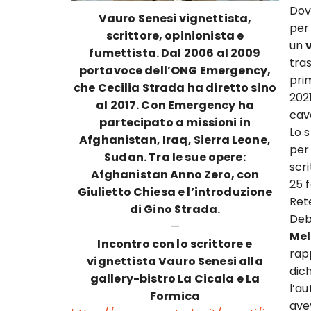
Dov
Vauro Senesi vignettista,
pe
scrittore, opinionista e
un
fumettista. Dal 2006 al 2009
tra
portavoce dell’ONG Emergency,
pri
che Cecilia Strada ha diretto sino
2021
al 2017. Con Emergency ha
cav
partecipato a missioni in
Lo 
Afghanistan, Iraq, Sierra Leone,
per
Sudan. Tra le sue opere:
scr
Afghanistan Anno Zero, con
25 
Giulietto Chiesa e l’introduzione
Re
di Gino Strada.
Deb
—
Mel
Incontro con lo scrittore e
rap
vignettista Vauro Senesi alla
dic
gallery-bistro La Cicala e La
l’au
Formica
ave