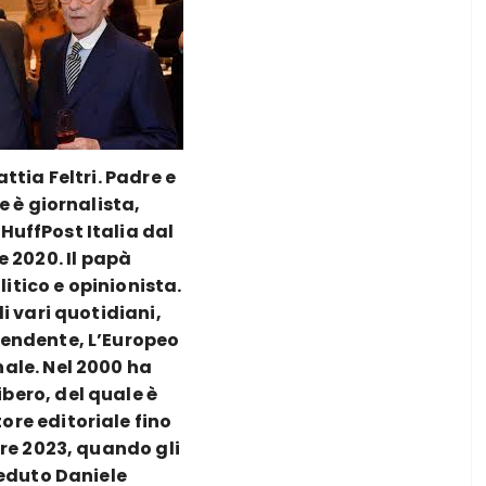
attia Feltri. Padre e
he è giornalista,
 HuffPost Italia dal
e 2020. Il papà
itico e opinionista.
di vari quotidiani,
pendente, L’Europeo
rnale. Nel 2000 ha
bero, del quale è
ore editoriale fino
re 2023, quando gli
eduto Daniele