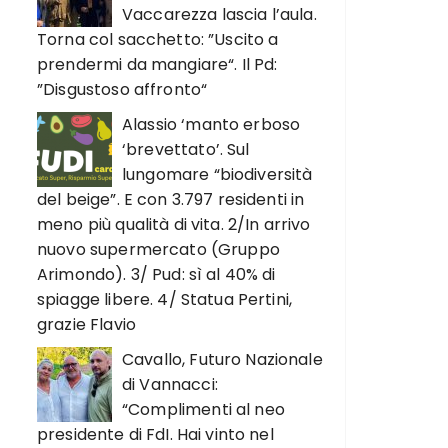
Vaccarezza lascia l’aula.
Torna col sacchetto: ”Uscito a
prendermi da mangiare“. Il Pd:
”Disgustoso affronto“
Alassio ‘manto erboso
‘brevettato’. Sul
lungomare “biodiversità
del beige”. E con 3.797 residenti in
meno più qualità di vita. 2/In arrivo
nuovo supermercato (Gruppo
Arimondo). 3/ Pud: sì al 40% di
spiagge libere. 4/ Statua Pertini,
grazie Flavio
Cavallo, Futuro Nazionale
di Vannacci:
“Complimenti al neo
presidente di FdI. Hai vinto nel