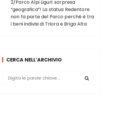
2/Parco Alpi Liguri: sorpresa
“geografica”! La statua Redentore
non fa parte del Parco perché è tra
i beni indivisi di Triora e Briga Alta
CERCA NELL’ARCHIVIO
C
e
r
c
a
: