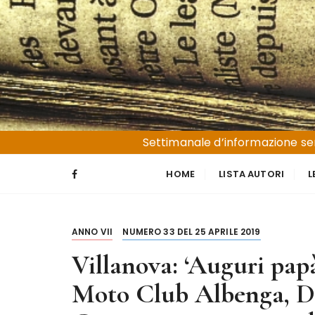
S
a
l
t
a
a
l
Liguria e Basso Piemonte
Trucioli
c
Settimanale d’informazione sen
o
n
HOME
LISTA AUTORI
L
t
e
n
ANNO VII
NUMERO 33 DEL 25 APRILE 2019
u
t
Villanova: ‘Auguri papà 
o
Moto Club Albenga, Da