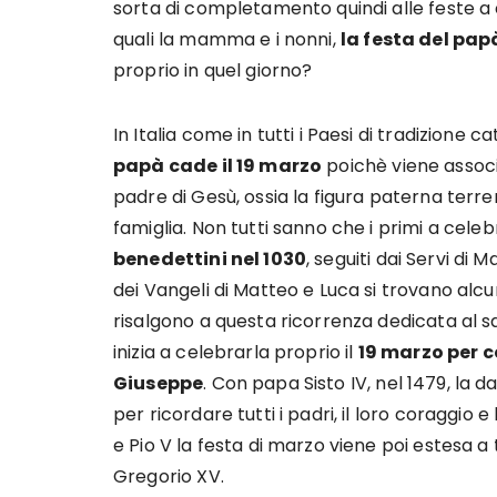
sorta di completamento quindi alle feste a c
quali la mamma e i nonni,
la festa del pap
proprio in quel giorno?
In Italia come in tutti i Paesi di tradizion
papà cade il 19 marzo
poichè viene associ
padre di Gesù, ossia la figura paterna terre
famiglia. Non tutti sanno che i primi a cele
benedettini nel 1030
, seguiti dai Servi di 
dei Vangeli di Matteo e Luca si trovano alc
risalgono a questa ricorrenza dedicata al sant
inizia a celebrarla proprio il
19 marzo per 
Giuseppe
. Con papa Sisto IV, nel 1479, la d
per ricordare tutti i padri, il loro coraggio 
e Pio V la festa di marzo viene poi estesa a 
Gregorio XV.