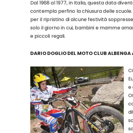
Dal 1968 al 1977, in Italia, questa data diven
contempla perfino la chiusura delle scuole.
per il ripristino di alcune festività soppre
solo il giorno in cui, bambini e mamme am
e piccoli regali.
DARIO DOGLIO DEL MOTO CLUB ALBENGA 
C
Eu
e 
Of
c
di
so
s