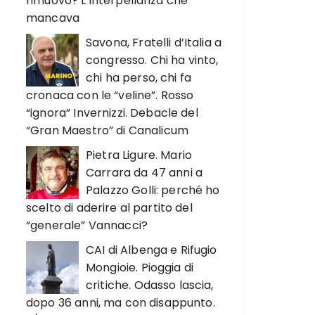
rimuovo? L’interpellanza che
mancava
Savona, Fratelli d’Italia a
congresso. Chi ha vinto,
chi ha perso, chi fa
cronaca con le “veline”. Rosso
“ignora” Invernizzi. Debacle del
“Gran Maestro” di Canalicum
Pietra Ligure. Mario
Carrara da 47 anni a
Palazzo Golli: perché ho
scelto di aderire al partito del
“generale” Vannacci?
CAI di Albenga e Rifugio
Mongioie. Pioggia di
critiche. Odasso lascia,
dopo 36 anni, ma con disappunto.