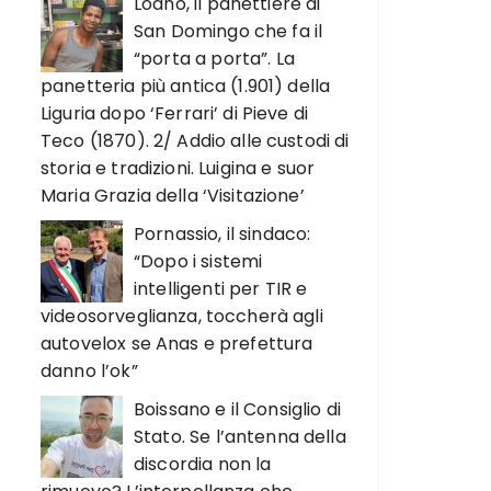
Loano, il panettiere di
San Domingo che fa il
“porta a porta”. La
panetteria più antica (1.901) della
Liguria dopo ‘Ferrari’ di Pieve di
Teco (1870). 2/ Addio alle custodi di
storia e tradizioni. Luigina e suor
Maria Grazia della ‘Visitazione’
Pornassio, il sindaco:
“Dopo i sistemi
intelligenti per TIR e
videosorveglianza, toccherà agli
autovelox se Anas e prefettura
danno l’ok”
Boissano e il Consiglio di
Stato. Se l’antenna della
discordia non la