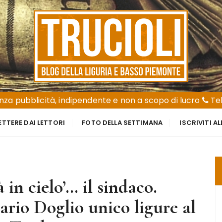
za pubblicità, indipendente e non a scopo di lucro
Tel
ETTERE DAI LETTORI
FOTO DELLA SETTIMANA
ISCRIVITI A
in cielo’… il sindaco.
rio Doglio unico ligure al