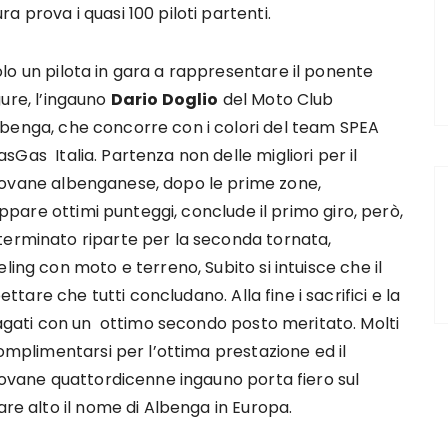
ra prova i quasi 100 piloti partenti.
lo un pilota in gara a rappresentare il ponente
gure, l’ingauno
Dario Doglio
del Moto Club
lbenga, che concorre con i colori del team SPEA
sGas Italia. Partenza non delle migliori per il
iovane albenganese, dopo le prime zone,
rappare ottimi punteggi, conclude il primo giro, però,
terminato riparte per la seconda tornata,
ling con moto e terreno, Subito si intuisce che il
re che tutti concludano. Alla fine i sacrifici e la
ati con un ottimo secondo posto meritato. Molti
complimentarsi per l’ottima prestazione ed il
iovane quattordicenne ingauno porta fiero sul
are alto il nome di Albenga in Europa.