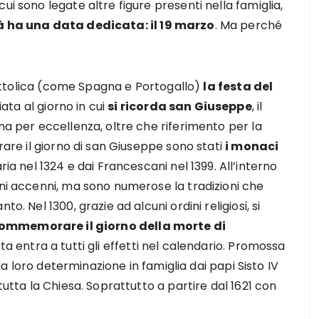
ui sono legate altre figure presenti nella famiglia,
à ha una data dedicata: il 19 marzo
. Ma perché
e cattolica (come Spagna e Portogallo)
la festa del
ata al giorno in cui
si ricorda san Giuseppe
, il
na per eccellenza, oltre che riferimento per la
brare il giorno di san Giuseppe sono stati
i monaci
Maria nel 1324 e dai Francescani nel 1399. All’interno
uni accenni, ma sono numerose la tradizioni che
o. Nel 1300, grazie ad alcuni ordini religiosi, si
commemorare il giorno della morte di
ata entra a tutti gli effetti nel calendario. Promossa
e la loro determinazione in famiglia dai papi Sisto IV
tutta la Chiesa. Soprattutto a partire dal 1621 con