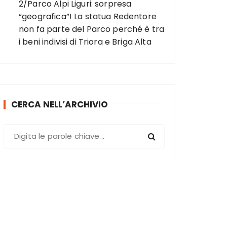
2/Parco Alpi Liguri: sorpresa
“geografica”! La statua Redentore
non fa parte del Parco perché è tra
i beni indivisi di Triora e Briga Alta
CERCA NELL’ARCHIVIO
C
e
r
c
a
: