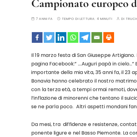
Campionato europeo di
7 ANNI FA
TEMPO DI LETTURA:
4 MINUTI
DI
TRUCI
Il 19 marzo festa di San Giuseppe Artigiano. 
pagina Facebook:” ….Auguri papà in cielo…” E 
importante della mia vita, 35 anni fa, il 23 
Bonavia hanno celebrato il nostro matrimon
con la terza età, a tempi ormai remoti, dove
l’inflazione di minorenni che tentano il suici
se ne parla poco. Altri aspetti mondani fan
Da mesi, tra diffidenze e resistenze, conta
ponente ligure e nel Basso Piemonte. La c