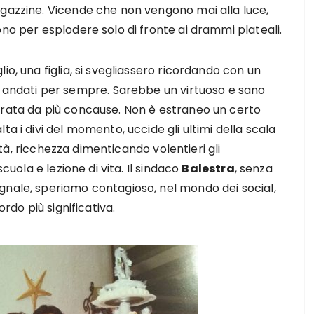
agazzine. Vicende che non vengono mai alla luce,
ono per esplodere solo di fronte ai drammi plateali.
io, una figlia, si svegliassero ricordando con un
ndati per sempre. Sarebbe un virtuoso e sano
grata da più concause. Non è estraneo un certo
ta i divi del momento, uccide gli ultimi della scala
lità, ricchezza dimenticando volentieri gli
scuola e lezione di vita. Il sindaco
Balestra
, senza
gnale, speriamo contagioso, nel mondo dei social,
cordo più significativa.