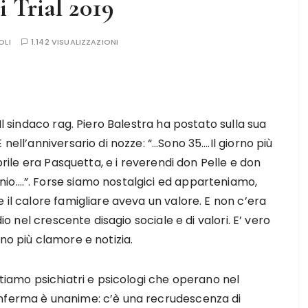
 Trial 2019
OLI
1.142 VISUALIZZAZIONI
Il sindaco rag. Piero Balestra ha postato sulla sua
nell’anniversario di nozze: “…Sono 35….Il giorno più
aprile era Pasquetta, e i reverendi don Pelle e don
io….”. Forse siamo nostalgici ed apparteniamo,
 il calore famigliare aveva un valore. E non c’era
dio nel crescente disagio sociale e di valori. E’ vero
no più clamore e notizia.
ttiamo psichiatri e psicologi che operano nel
onferma è unanime: c’è una recrudescenza di