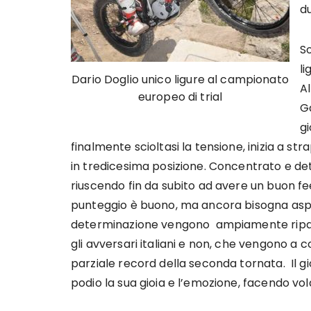
du
So
li
Dario Doglio unico ligure al campionato
A
europeo di trial
Ga
g
finalmente scioltasi la tensione, inizia a st
in tredicesima posizione. Concentrato e de
riuscendo fin da subito ad avere un buon fee
punteggio è buono, ma ancora bisogna aspetta
determinazione vengono ampiamente ripag
gli avversari italiani e non, che vengono a 
parziale record della seconda tornata. Il g
podio la sua gioia e l’emozione, facendo vol