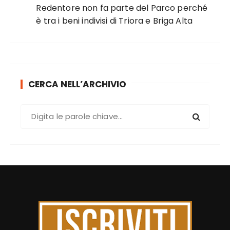
Redentore non fa parte del Parco perché
è tra i beni indivisi di Triora e Briga Alta
CERCA NELL’ARCHIVIO
C
e
r
c
a
: