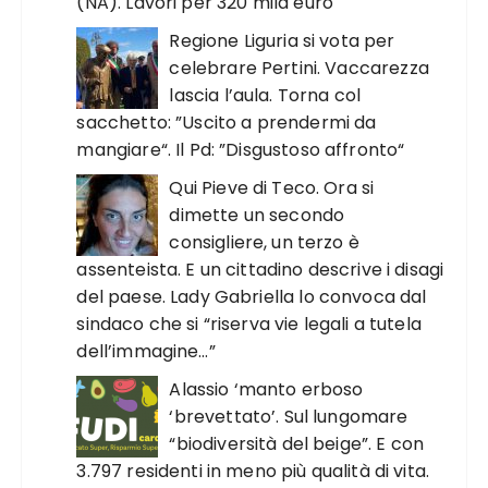
(NA). Lavori per 320 mila euro
Regione Liguria si vota per
celebrare Pertini. Vaccarezza
lascia l’aula. Torna col
sacchetto: ”Uscito a prendermi da
mangiare“. Il Pd: ”Disgustoso affronto“
Qui Pieve di Teco. Ora si
dimette un secondo
consigliere, un terzo è
assenteista. E un cittadino descrive i disagi
del paese. Lady Gabriella lo convoca dal
sindaco che si “riserva vie legali a tutela
dell’immagine…”
Alassio ‘manto erboso
‘brevettato’. Sul lungomare
“biodiversità del beige”. E con
3.797 residenti in meno più qualità di vita.