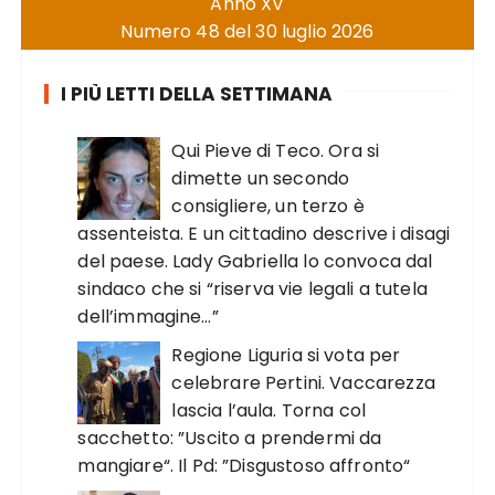
Anno XV
Numero 48 del 30 luglio 2026
I PIÙ LETTI DELLA SETTIMANA
Qui Pieve di Teco. Ora si
dimette un secondo
consigliere, un terzo è
assenteista. E un cittadino descrive i disagi
del paese. Lady Gabriella lo convoca dal
sindaco che si “riserva vie legali a tutela
dell’immagine…”
Regione Liguria si vota per
celebrare Pertini. Vaccarezza
lascia l’aula. Torna col
sacchetto: ”Uscito a prendermi da
mangiare“. Il Pd: ”Disgustoso affronto“