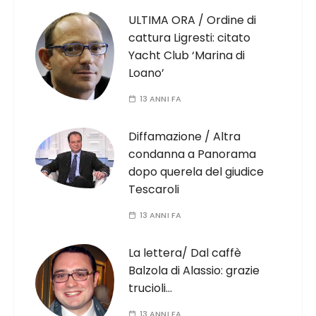
ULTIMA ORA / Ordine di
cattura Ligresti: citato
Yacht Club ‘Marina di
Loano’
13 ANNI FA
Diffamazione / Altra
condanna a Panorama
dopo querela del giudice
Tescaroli
13 ANNI FA
La lettera/ Dal caffè
Balzola di Alassio: grazie
trucioli…
13 ANNI FA