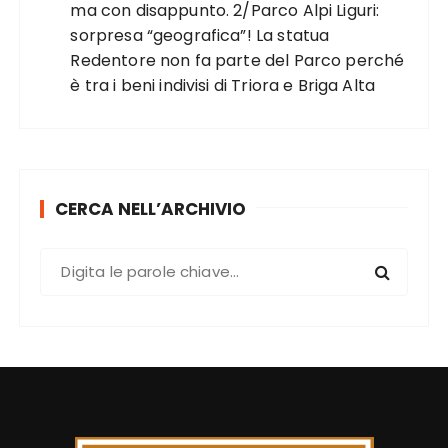
ma con disappunto. 2/Parco Alpi Liguri:
sorpresa “geografica”! La statua
Redentore non fa parte del Parco perché
è tra i beni indivisi di Triora e Briga Alta
CERCA NELL’ARCHIVIO
C
e
r
c
a
: