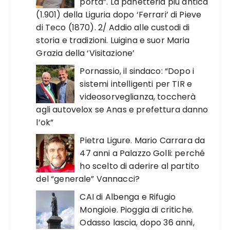
porta”. La panetteria più antica
(1.901) della Liguria dopo ‘Ferrari’ di Pieve
di Teco (1870). 2/ Addio alle custodi di
storia e tradizioni. Luigina e suor Maria
Grazia della ‘Visitazione’
Pornassio, il sindaco: “Dopo i
sistemi intelligenti per TIR e
videosorveglianza, toccherà
agli autovelox se Anas e prefettura danno
l’ok”
Pietra Ligure. Mario Carrara da
47 anni a Palazzo Golli: perché
ho scelto di aderire al partito
del “generale” Vannacci?
CAI di Albenga e Rifugio
Mongioie. Pioggia di critiche.
Odasso lascia, dopo 36 anni,