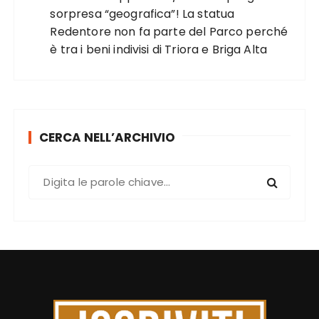
sorpresa “geografica”! La statua
Redentore non fa parte del Parco perché
è tra i beni indivisi di Triora e Briga Alta
CERCA NELL’ARCHIVIO
C
e
r
c
a
: