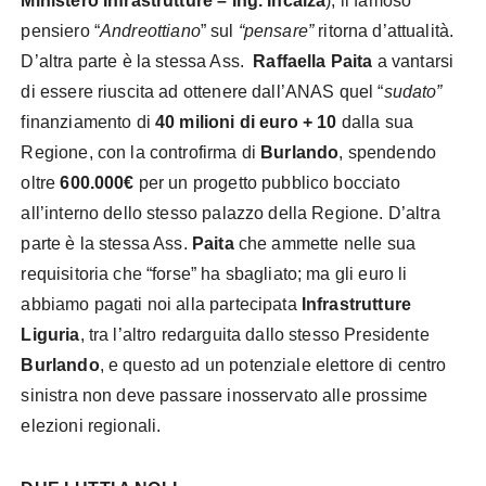
Ministero Infrastrutture – Ing. Incalza
), il famoso
pensiero “
Andreottiano
” sul
“pensare”
ritorna d’attualità.
D’altra parte è la stessa Ass.
Raffaella Paita
a vantarsi
di essere riuscita ad ottenere dall’ANAS quel “
sudato”
finanziamento di
40 milioni di euro + 10
dalla sua
Regione, con la controfirma di
Burlando
, spendendo
oltre
600.000€
per un progetto pubblico bocciato
all’interno dello stesso palazzo della Regione. D’altra
parte è la stessa Ass.
Paita
che ammette nelle sua
requisitoria che “forse” ha sbagliato; ma gli euro li
abbiamo pagati noi alla partecipata
Infrastrutture
Liguria
, tra l’altro redarguita dallo stesso Presidente
Burlando
, e questo ad un potenziale elettore di centro
sinistra non deve passare inosservato alle prossime
elezioni regionali.