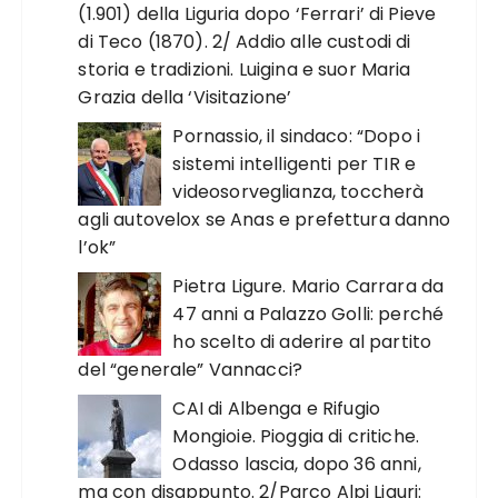
(1.901) della Liguria dopo ‘Ferrari’ di Pieve
di Teco (1870). 2/ Addio alle custodi di
storia e tradizioni. Luigina e suor Maria
Grazia della ‘Visitazione’
Pornassio, il sindaco: “Dopo i
sistemi intelligenti per TIR e
videosorveglianza, toccherà
agli autovelox se Anas e prefettura danno
l’ok”
Pietra Ligure. Mario Carrara da
47 anni a Palazzo Golli: perché
ho scelto di aderire al partito
del “generale” Vannacci?
CAI di Albenga e Rifugio
Mongioie. Pioggia di critiche.
Odasso lascia, dopo 36 anni,
ma con disappunto. 2/Parco Alpi Liguri: