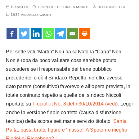
11 ANNI FA
TEMPO DI LETTURA:
4 MINUTI
DI
C.GAMBETTA
1.937 VISUALIZZAZIONI
Per sette voti “Martin” Noli ha salvato la “Capa” Noli.
Non è roba da poco valutare cosa sarebbe potuto
succedere se il responsabile del bene pubblico
precedente, cioè il Sindaco Repetto, rieletto, avesse
dato parere (consultivo) favorevole all’opera prevista, in
totale contrasto rispetto a quelle del sindaco Niccoli
riportate su
Trucioli.it No. 8 del n30/10/2014 (vedi
). Leggi
anche la versione finale corretta (causa disfunzione
tecnica) della scorsa settimana servizio titolato
“Santa
Paita, basta brutte figure e ‘musse’. A Spotorno meglio
Fiorini di Riccobene? ‘