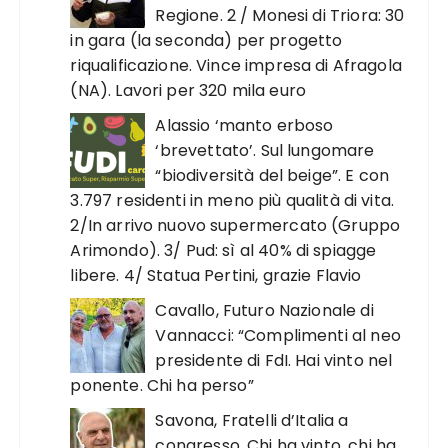
Regione. 2 / Monesi di Triora: 30
in gara (la seconda) per progetto
riqualificazione. Vince impresa di Afragola
(NA). Lavori per 320 mila euro
Alassio ‘manto erboso
‘brevettato’. Sul lungomare
“biodiversità del beige”. E con
3.797 residenti in meno più qualità di vita.
2/In arrivo nuovo supermercato (Gruppo
Arimondo). 3/ Pud: sì al 40% di spiagge
libere. 4/ Statua Pertini, grazie Flavio
Cavallo, Futuro Nazionale di
Vannacci: “Complimenti al neo
presidente di FdI. Hai vinto nel
ponente. Chi ha perso”
Savona, Fratelli d’Italia a
congresso. Chi ha vinto, chi ha