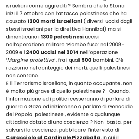
israeliani come aggrediti ? Sembra che la Storia
inizi il 7 ottobre con l’attacco palestinese che ha
causato
1200 morti israeliani
( diversi uccisi dagli
stessi israeliani per la direttiva Hannibal) ma si
dimenticano i
1300 palestinesi
uccisi
nell’operazione militare ‘Piombo fuso’ nel 2008-
2009 e i
2400 uccisi nel 2014
nell’operazione
‘
Margine protettiv
o’, fra i quali
500
bambini. C’é
razzismo nel conteggio dei morti, quelli palestinesi
non contano.
E il Terrorismo israeliano, in quanto occupante, non
é molto più grave di quello palestinese ? Quando,
l’informazione ed i politici cesseranno di parlare di
guerra a Gaza ed inizieranno a parlare di Genocidio
del Popolo palestinese , evidente a qualunque
cittadino dotato di una coscienza ? Non basta, per
salvarsi la coscienza, pubblicare l’intervista di
Caracciolo al Cardinale Pizzaballa
, in cui il