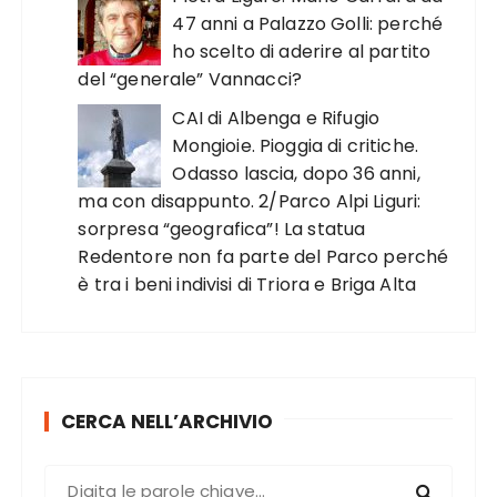
47 anni a Palazzo Golli: perché
ho scelto di aderire al partito
del “generale” Vannacci?
CAI di Albenga e Rifugio
Mongioie. Pioggia di critiche.
Odasso lascia, dopo 36 anni,
ma con disappunto. 2/Parco Alpi Liguri:
sorpresa “geografica”! La statua
Redentore non fa parte del Parco perché
è tra i beni indivisi di Triora e Briga Alta
CERCA NELL’ARCHIVIO
C