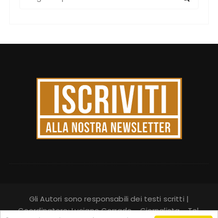
e
r
c
a
:
Gli Autori sono responsabili dei testi scritti |
Coordinatore: Luciano Corrado - Giornalista - Tel.