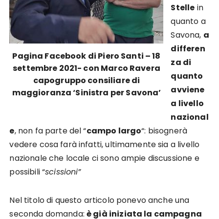
Stelle
in
quanto a
Savona,
a
differen
Pagina Facebook di Piero Santi – 18
za di
settembre 2021- con Marco Ravera
quanto
capogruppo consiliare di
avviene
maggioranza ‘Sinistra per Savona’
a livello
nazional
e
, non fa parte del “
campo largo
“: bisognerà
vedere cosa farà infatti, ultimamente sia a livello
nazionale che locale ci sono ampie discussione e
possibili “
scissioni”
Nel titolo di questo articolo ponevo anche una
seconda domanda:
è già iniziata la campagna