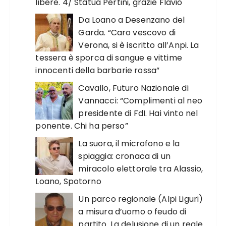
libere. 4/ Statua Pertini, grazie Flavio
Da Loano a Desenzano del
Garda. “Caro vescovo di
Verona, si è iscritto all’Anpi. La
tessera è sporca di sangue e vittime
innocenti della barbarie rossa”
Cavallo, Futuro Nazionale di
Vannacci: “Complimenti al neo
presidente di FdI. Hai vinto nel
ponente. Chi ha perso”
La suora, il microfono e la
spiaggia: cronaca di un
miracolo elettorale tra Alassio,
Loano, Spotorno
Un parco regionale (Alpi Liguri)
a misura d’uomo o feudo di
partito. La delusione di un reale