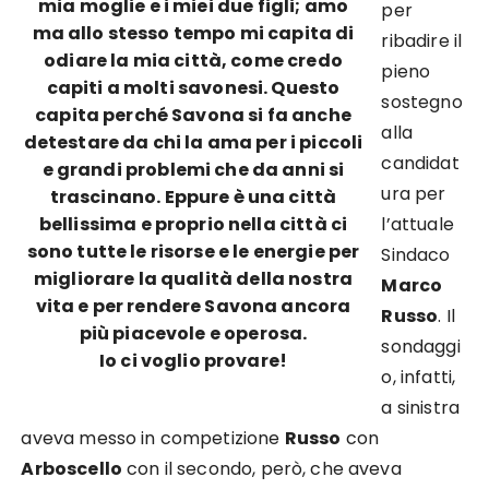
mia moglie e i miei due figli; amo
per
ma allo stesso tempo mi capita di
ribadire il
odiare la mia città, come credo
pieno
capiti a molti savonesi. Questo
sostegno
capita perché Savona si fa anche
alla
detestare da chi la ama per i piccoli
candidat
e grandi problemi che da anni si
ura per
trascinano. Eppure è una città
bellissima e proprio nella città ci
l’attuale
sono tutte le risorse e le energie per
Sindaco
migliorare la qualità della nostra
Marco
vita e per rendere Savona ancora
Russo
. Il
più piacevole e operosa.
sondaggi
Io ci voglio provare!
o, infatti,
a sinistra
aveva messo in competizione
Russo
con
Arboscello
con il secondo, però, che aveva