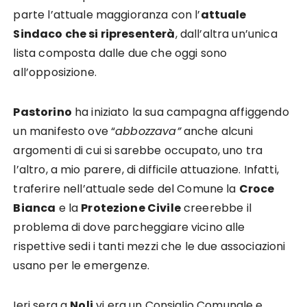
parte l’attuale maggioranza con l’
attuale
Sindaco che si ripresenterà
, dall’altra un’unica
lista composta dalle due che oggi sono
all’opposizione.
Pastorino
ha iniziato la sua campagna affiggendo
un manifesto ove “
abbozzava”
anche alcuni
argomenti di cui si sarebbe occupato, uno tra
l’altro, a mio parere, di difficile attuazione. Infatti,
traferire nell’attuale sede del Comune la
Croce
Bianca
e la
Protezione Civile
creerebbe il
problema di dove parcheggiare vicino alle
rispettive sedi i tanti mezzi che le due associazioni
usano per le emergenze.
Ieri sera a
Noli
vi era un Consiglio Comunale e,