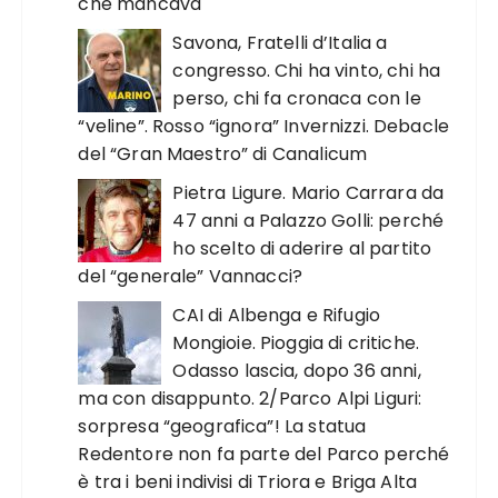
che mancava
Savona, Fratelli d’Italia a
congresso. Chi ha vinto, chi ha
perso, chi fa cronaca con le
“veline”. Rosso “ignora” Invernizzi. Debacle
del “Gran Maestro” di Canalicum
Pietra Ligure. Mario Carrara da
47 anni a Palazzo Golli: perché
ho scelto di aderire al partito
del “generale” Vannacci?
CAI di Albenga e Rifugio
Mongioie. Pioggia di critiche.
Odasso lascia, dopo 36 anni,
ma con disappunto. 2/Parco Alpi Liguri:
sorpresa “geografica”! La statua
Redentore non fa parte del Parco perché
è tra i beni indivisi di Triora e Briga Alta