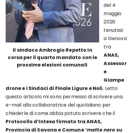
del 4
maggio
2026
tenutasi
a Genova
tra
Il sindaco Ambrogio Repetto in
ANAS,
corsa per il quarto mandato con le
Assessor
prossime elezioni comunali
e
Giampe
drone e i Sindaci di Finale Ligure e Noli.
Letto
questo articolo mi sono permesso di scrivere una
e-mail alla collaboratrice del quotidiano per
chiederle di come abbia potuto scrivere che il
Protocollo d’Intesa firmato tra ANAS,
Provincia di Savona e Comune
“
mette nero su