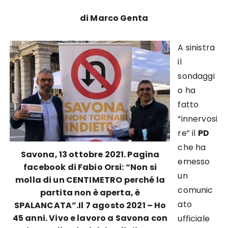
di Marco Genta
A sinistra
il
sondaggi
o ha
fatto
“innervosi
re” il
PD
che ha
Savona, 13 ottobre 2021. Pagina
emesso
facebook di Fabio Orsi: “Non si
un
molla di un CENTIMETRO perché la
comunic
partita non è aperta, è
ato
SPALANCATA”.
Il 7 agosto 2021 – Ho
45 anni. Vivo e lavoro a Savona con
ufficiale