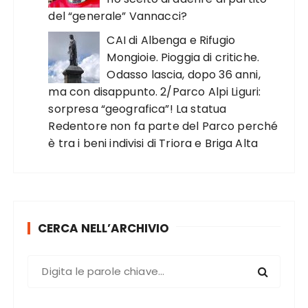
del “generale” Vannacci?
CAI di Albenga e Rifugio
Mongioie. Pioggia di critiche.
Odasso lascia, dopo 36 anni,
ma con disappunto. 2/Parco Alpi Liguri:
sorpresa “geografica”! La statua
Redentore non fa parte del Parco perché
è tra i beni indivisi di Triora e Briga Alta
CERCA NELL’ARCHIVIO
C
e
r