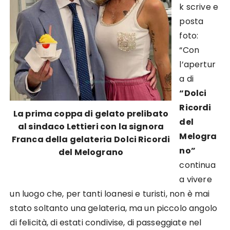
k scrive e
posta
foto:
“Con
l’apertur
a di
“Dolci
Ricordi
La prima coppa di gelato prelibato
del
al sindaco Lettieri con la signora
Melogra
Franca della gelateria
Dolci Ricordi
no”
del Melograno
continua
a vivere
un luogo che, per tanti loanesi e turisti, non è mai
stato soltanto una gelateria, ma un piccolo angolo
di felicità, di estati condivise, di passeggiate nel