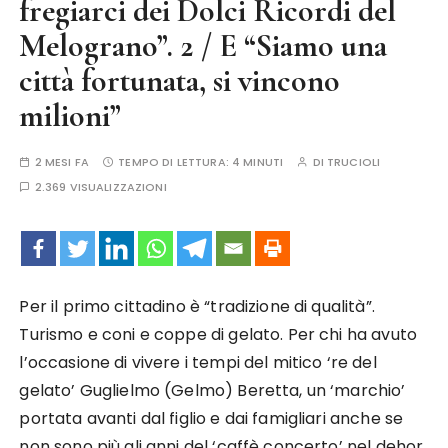
fregiarci dei Dolci Ricordi del
Melograno”. 2 / E “Siamo una
città fortunata, si vincono
milioni”
2 MESI FA
TEMPO DI LETTURA:
4 MINUTI
DI
TRUCIOLI
2.369 VISUALIZZAZIONI
Per il primo cittadino è “tradizione di qualità”.
Turismo e coni e coppe di gelato. Per chi ha avuto
l’occasione di vivere i tempi del mitico ‘re del
gelato’ Guglielmo (Gelmo) Beretta, un ‘marchio’
portata avanti dal figlio e dai famigliari anche se
non sono più gli anni del ‘caffè concerto’ nel dehor