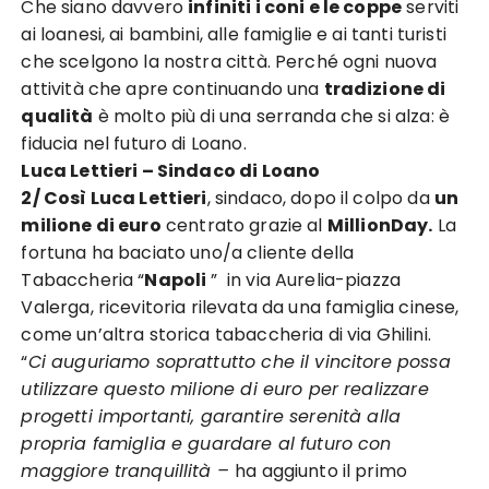
Che siano davvero
infiniti i coni e le coppe
serviti
ai loanesi, ai bambini, alle famiglie e ai tanti turisti
che scelgono la nostra città. Perché ogni nuova
attività che apre continuando una
tradizione di
qualità
è molto più di una serranda che si alza: è
fiducia nel futuro di Loano.
Luca Lettieri – Sindaco di Loano
2/ Così Luca Lettieri
, sindaco, dopo il colpo da
un
milione di euro
centrato grazie al
MillionDay.
La
fortuna ha baciato uno/a cliente della
Tabaccheria “
Napoli
” in via Aurelia-piazza
Valerga, ricevitoria rilevata da una famiglia cinese,
come un’altra storica tabaccheria di via Ghilini.
“
Ci auguriamo soprattutto che il vincitore possa
utilizzare questo milione di euro per realizzare
progetti importanti, garantire serenità alla
propria famiglia e guardare al futuro con
maggiore tranquillità –
ha aggiunto il primo