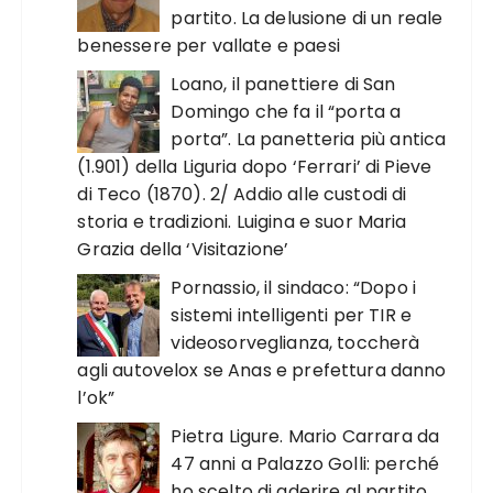
partito. La delusione di un reale
benessere per vallate e paesi
Loano, il panettiere di San
Domingo che fa il “porta a
porta”. La panetteria più antica
(1.901) della Liguria dopo ‘Ferrari’ di Pieve
di Teco (1870). 2/ Addio alle custodi di
storia e tradizioni. Luigina e suor Maria
Grazia della ‘Visitazione’
Pornassio, il sindaco: “Dopo i
sistemi intelligenti per TIR e
videosorveglianza, toccherà
agli autovelox se Anas e prefettura danno
l’ok”
Pietra Ligure. Mario Carrara da
47 anni a Palazzo Golli: perché
ho scelto di aderire al partito