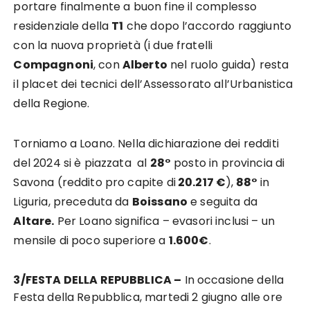
portare finalmente a buon fine il complesso
residenziale della
T1
che dopo l’accordo raggiunto
con la nuova proprietà (i due fratelli
Compagnoni
, con
Alberto
nel ruolo guida) resta
il placet dei tecnici dell’Assessorato all’Urbanistica
della Regione.
Torniamo a Loano. Nella dichiarazione dei redditi
del 2024 si è piazzata al
28°
posto in provincia di
Savona (reddito pro capite di
20.217 €
),
88°
in
Liguria, preceduta da
Boissano
e seguita da
Altare.
Per Loano significa – evasori inclusi – un
mensile di poco superiore a
1.600€
.
3/FESTA DELLA REPUBBLICA –
In occasione della
Festa della Repubblica, martedi 2 giugno alle ore