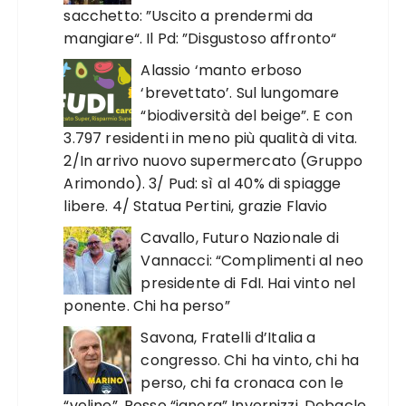
sacchetto: ”Uscito a prendermi da
mangiare“. Il Pd: ”Disgustoso affronto“
Alassio ‘manto erboso
‘brevettato’. Sul lungomare
“biodiversità del beige”. E con
3.797 residenti in meno più qualità di vita.
2/In arrivo nuovo supermercato (Gruppo
Arimondo). 3/ Pud: sì al 40% di spiagge
libere. 4/ Statua Pertini, grazie Flavio
Cavallo, Futuro Nazionale di
Vannacci: “Complimenti al neo
presidente di FdI. Hai vinto nel
ponente. Chi ha perso”
Savona, Fratelli d’Italia a
congresso. Chi ha vinto, chi ha
perso, chi fa cronaca con le
“veline”. Rosso “ignora” Invernizzi. Debacle