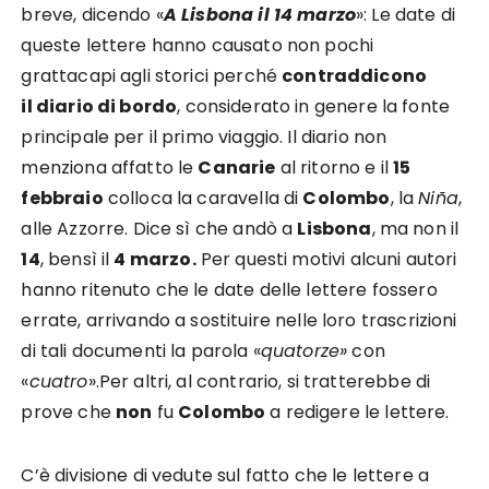
breve, dicendo «
A Lisbona il 14 marzo
»: Le date di
queste lettere hanno causato non pochi
grattacapi agli storici perché
contraddicono
il
diario di bordo
,
considerato in genere la fonte
principale per il primo viaggio. Il diario non
menziona affatto le
Canarie
al ritorno e il
15
febbraio
colloca la caravella di
Colombo
, la
Niña
,
alle
Azzorre
. Dice sì che andò a
Lisbona
, ma non il
14
, bensì il
4 marzo.
Per questi motivi alcuni autori
hanno ritenuto che le date delle lettere fossero
errate, arrivando a sostituire nelle loro trascrizioni
di tali documenti la parola «
quatorze»
con
«
cuatro
».Per altri, al contrario, si tratterebbe di
prove che
non
fu
Colombo
a redigere le lettere.
C’è divisione di vedute sul fatto che le lettere a