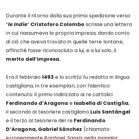
Durante il ritorno dalla sua prima spedizione verso
“
le Indie
”
Cristoforo Colombo
scrisse una lettera
in cui riassumeva la propria impresa, dando conto
di ciò che aveva trovato in quelle terre lontane,
affinché fosse riconosciuto a lui, e a lui solo, il
merito dell’impresa.
Era il febbraio
1493
e lo scritto fu redatto in lingua
castigliana, in tre esemplari, con l’identico
contenuto: il primo indirizzato ai re cattolici
Ferdinando d’Aragona
e
Isabella di Castiglia
,
il secondo al tesoriere castigliano
Luis Santàngel
e il terzo al
tesoriere del re
Ferdinando
D’Aragona, Gabriel Sánchez
(chiamato
erroneamente
Raphael Sanxis
nella maggior