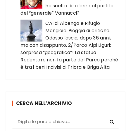
ho scelto di aderire al partito
del “generale” Vannacci?
CAI di Albenga e Rifugio
Mongioie. Pioggia di critiche.
Odasso lascia, dopo 36 anni,
ma con disappunto. 2/Parco Alpi Liguri:
sorpresa “geografica”! La statua
Redentore non fa parte del Parco perché
è tra i beni indivisi di Triora e Briga Alta
CERCA NELL’ARCHIVIO
C
e