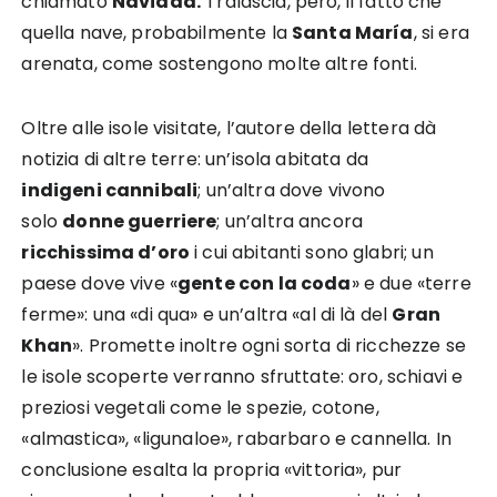
chiamato
Navidad
.
Tralascia, però, il fatto che
quella nave, probabilmente la
Santa María
, si era
arenata, come sostengono molte altre fonti.
Oltre alle isole visitate, l’autore della lettera dà
notizia di altre terre: un’isola abitata da
indigeni
cannibali
; un’altra dove vivono
solo
donne guerriere
; un’altra ancora
ricchissima d’
oro
i cui abitanti sono glabri; un
paese dove vive «
gente con la coda
» e due «terre
ferme»: una «di qua» e un’altra «al di là del
Gran
Khan
». Promette inoltre ogni sorta di ricchezze se
le isole scoperte verranno sfruttate: oro,
schiavi
e
preziosi vegetali come le
spezie
,
cotone
,
«
almastica
», «
ligunaloe
»,
rabarbaro
e
cannella
. In
conclusione esalta la propria «vittoria», pur