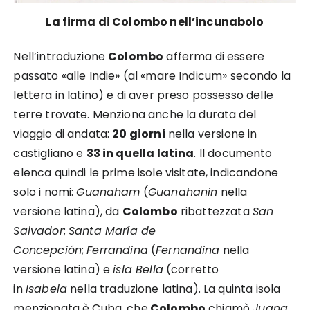
La firma di Colombo nell’incunabolo
Nell’introduzione
Colombo
afferma di essere
passato «alle
Indie
» (al «
mare Indicum
» secondo la
lettera in latino) e di aver preso possesso delle
terre trovate. Menziona anche la durata del
viaggio di andata:
20 giorni
nella versione in
castigliano e
33 in quella latina
. ll documento
elenca quindi le prime isole visitate, indicandone
solo i nomi:
Guanaham
(
Guanahanin
nella
versione latina), da
Colombo
ribattezzata
San
Salvador
;
Santa María de
Concepción
;
Ferrandina
(
Fernandina
nella
versione latina) e
isla Bella
(corretto
in
Isabela
nella traduzione latina). La quinta isola
menzionata è
Cuba
, che
Colombo
chiamò
Juana
,