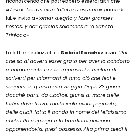
riconoscendo che potrebbero esserci altri che
«
destas tierras aian fallado o escripto
» prima di
lui, e invita a «
tomar alegría y fazer grandes
fiestas, y dar gracias solemnes a la Sancta
Trinidad
».
La lettera indirizzata a
Gabriel Sanchez
inizia:
“Poi
che so di doverti esser grato per aver io condotto
a compimento la mia impresa, ho risoluto di
scriverti per informarti di tutto ciò che feci e
scopersi in questo mio viaggio. Dopo 33 giorni
dacchè partii da Cadice, giunsi al mare delle
Indie, dove trovai molte isole assai popolate,
delle quali, fatto il bando in nome del felicissimo
nostro Re e spiegate le bandiere, nessuno
opponendovisi, presi possesso. Alla prima diedi il