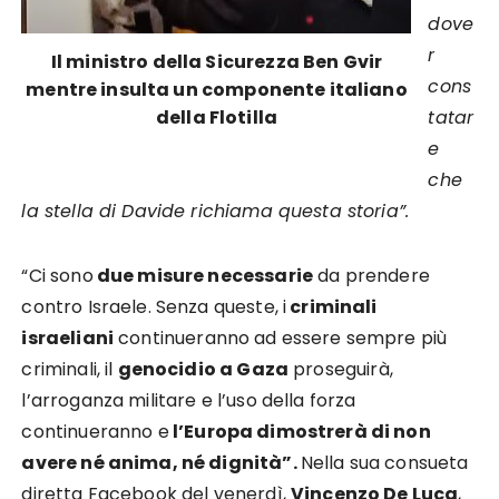
dove
r
Il ministro della Sicurezza Ben Gvir
cons
mentre insulta un componente italiano
della Flotilla
tatar
e
che
la stella di Davide richiama questa storia”.
“Ci sono
due misure necessarie
da prendere
contro Israele. Senza queste, i
criminali
israeliani
continueranno ad essere sempre più
criminali, il
genocidio a Gaza
proseguirà,
l’arroganza militare e l’uso della forza
continueranno e
l’Europa dimostrerà di non
avere né anima, né dignità”.
Nella sua consueta
diretta Facebook del venerdì,
Vincenzo De Luca
,