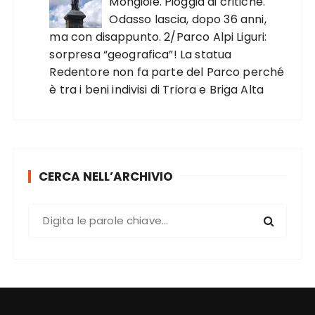
Mongioie. Pioggia di critiche.
Odasso lascia, dopo 36 anni,
ma con disappunto. 2/Parco Alpi Liguri:
sorpresa “geografica”! La statua
Redentore non fa parte del Parco perché
è tra i beni indivisi di Triora e Briga Alta
CERCA NELL’ARCHIVIO
C
e
r
c
a
: