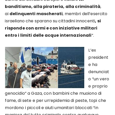
banditismo, alla pirateria, alla criminalità
,
ai
delinquenti mascherati
, membri dell’esercito
israeliano che sparano su cittadini innocenti
, si
risponde con armi e con iniziative militari
entro i limiti delle acque internazionali
“.
L’ex
president
e ha
denunciat
o “un vero
e proprio
genocidio” a Gaza, con bambini che muoiono di
fame, di sete e per un’epidemia di peste, topi che
mordono i piccoli e aiuti umanitari bloccati “in
maniera del tutto criminale contro qualunque