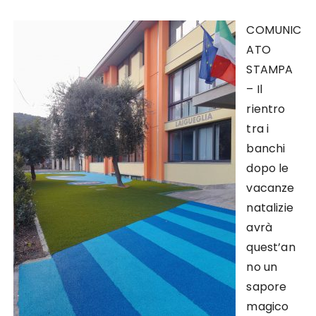
COMUNIC
ATO
STAMPA
– Il
rientro
tra i
banchi
dopo le
vacanze
natalizie
avrà
quest’an
no un
sapore
magico