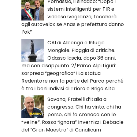
Pornassio, il sindaco: “Dopo i
sistemi intelligenti per TIR e
videosorveglianza, toccherà
agli autovelox se Anas e prefettura danno
l’ok”
CAI di Albenga e Rifugio
Mongioie. Pioggia di critiche.
Odasso lascia, dopo 36 anni,
ma con disappunto. 2/Parco Alpi Liguri:
sorpresa “geografica”! La statua
Redentore non fa parte del Parco perché
è tra i beni indivisi di Triora e Briga Alta
Savona, Fratelli d’Italia a
congresso. Chi ha vinto, chi ha
perso, chi fa cronaca con le
“veline”. Rosso “ignora” Invernizzi. Debacle
del “Gran Maestro” di Canalicum