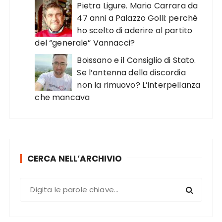
Pietra Ligure. Mario Carrara da
47 anni a Palazzo Golli: perché
ho scelto di aderire al partito
del “generale” Vannacci?
Boissano e il Consiglio di Stato.
Se l’antenna della discordia
non la rimuovo? L’interpellanza
che mancava
CERCA NELL’ARCHIVIO
C
e
r
c