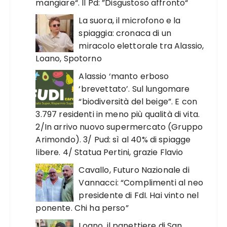
mangiare“. Il Pd: ”Disgustoso affronto“
La suora, il microfono e la
spiaggia: cronaca di un
miracolo elettorale tra Alassio,
Loano, Spotorno
Alassio ‘manto erboso
‘brevettato’. Sul lungomare
“biodiversità del beige”. E con
3.797 residenti in meno più qualità di vita.
2/In arrivo nuovo supermercato (Gruppo
Arimondo). 3/ Pud: sì al 40% di spiagge
libere. 4/ Statua Pertini, grazie Flavio
Cavallo, Futuro Nazionale di
Vannacci: “Complimenti al neo
presidente di FdI. Hai vinto nel
ponente. Chi ha perso”
Loano, il panettiere di San