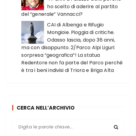
ho scelto di aderire al partito
del “generale” Vannacci?
CAI di Albenga e Rifugio
Mongioie. Pioggia di critiche.
Odasso lascia, dopo 36 anni,
ma con disappunto. 2/Parco Alpi Liguri:
sorpresa “geografica”! La statua
Redentore non fa parte del Parco perché
è tra i beni indivisi di Triora e Briga Alta
CERCA NELL’ARCHIVIO
C
e