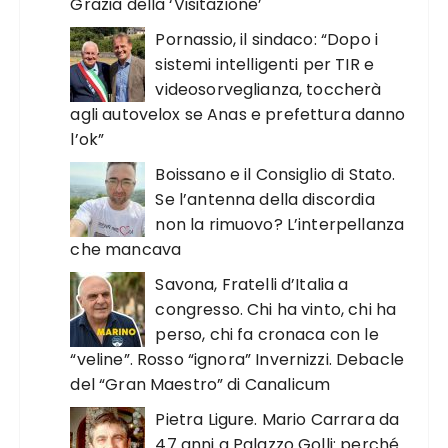
Grazia della ‘Visitazione’
Pornassio, il sindaco: “Dopo i
sistemi intelligenti per TIR e
videosorveglianza, toccherà
agli autovelox se Anas e prefettura danno
l’ok”
Boissano e il Consiglio di Stato.
Se l’antenna della discordia
non la rimuovo? L’interpellanza
che mancava
Savona, Fratelli d’Italia a
congresso. Chi ha vinto, chi ha
perso, chi fa cronaca con le
“veline”. Rosso “ignora” Invernizzi. Debacle
del “Gran Maestro” di Canalicum
Pietra Ligure. Mario Carrara da
47 anni a Palazzo Golli: perché