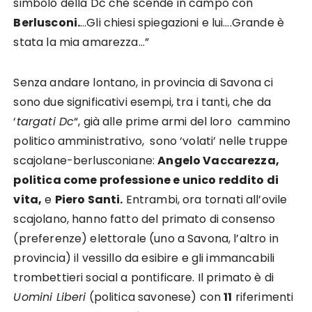
simbolo della Dc che scende in campo con
Berlusconi.
…Gli chiesi spiegazioni e lui….Grande è
stata la mia amarezza…”
Senza andare lontano, in provincia di Savona ci
sono due significativi esempi, tra i tanti, che da
‘
targati Dc
“, già alle prime armi del loro cammino
politico amministrativo, sono ‘volati’ nelle truppe
scajolane-berlusconiane:
Angelo Vaccarezza,
politica come professione e unico reddito di
vita,
e
Piero Santi.
Entrambi, ora tornati all’ovile
scajolano, hanno fatto del primato di consenso
(preferenze) elettorale (uno a Savona, l’altro in
provincia) il vessillo da esibire e gli immancabili
trombettieri social a pontificare. Il primato è di
Uomini Liberi
(politica savonese) con
11
riferimenti