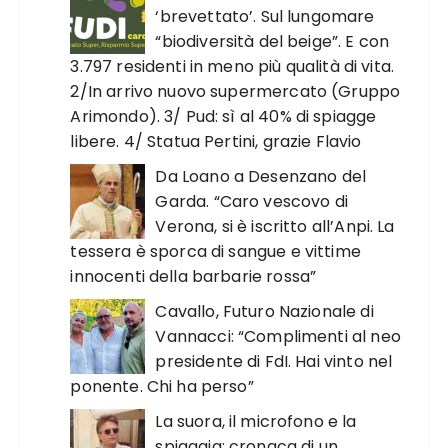
‘brevettato’. Sul lungomare
“biodiversità del beige”. E con
3.797 residenti in meno più qualità di vita.
2/In arrivo nuovo supermercato (Gruppo
Arimondo). 3/ Pud: sì al 40% di spiagge
libere. 4/ Statua Pertini, grazie Flavio
Da Loano a Desenzano del
Garda. “Caro vescovo di
Verona, si è iscritto all’Anpi. La
tessera è sporca di sangue e vittime
innocenti della barbarie rossa”
Cavallo, Futuro Nazionale di
Vannacci: “Complimenti al neo
presidente di FdI. Hai vinto nel
ponente. Chi ha perso”
La suora, il microfono e la
spiaggia: cronaca di un