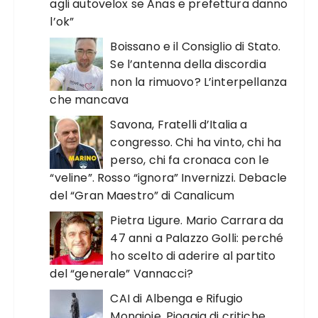
agli autovelox se Anas e prefettura danno
l’ok”
Boissano e il Consiglio di Stato.
Se l’antenna della discordia
non la rimuovo? L’interpellanza
che mancava
Savona, Fratelli d’Italia a
congresso. Chi ha vinto, chi ha
perso, chi fa cronaca con le
“veline”. Rosso “ignora” Invernizzi. Debacle
del “Gran Maestro” di Canalicum
Pietra Ligure. Mario Carrara da
47 anni a Palazzo Golli: perché
ho scelto di aderire al partito
del “generale” Vannacci?
CAI di Albenga e Rifugio
Mongioie. Pioggia di critiche.