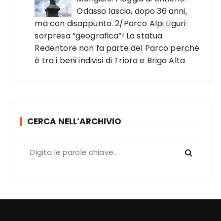
Odasso lascia, dopo 36 anni,
ma con disappunto. 2/Parco Alpi Liguri:
sorpresa “geografica”! La statua
Redentore non fa parte del Parco perché
è tra i beni indivisi di Triora e Briga Alta
CERCA NELL’ARCHIVIO
C
e
r
c
a
: