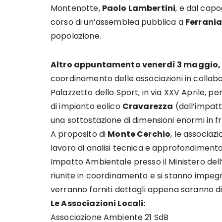
Montenotte,
Paolo Lambertini
, e dal cap
corso di un’assemblea pubblica a
Ferrani
popolazione.
Altro appuntamento venerdì 3 maggio, a
coordinamento delle associazioni in collabor
Palazzetto dello Sport, in via XXV Aprile, p
di impianto eolico
Cravarezza
(dall’impatt
una sottostazione di dimensioni enormi in f
A proposito di
Monte Cerchio
, le associaz
lavoro di analisi tecnica e approfondimento 
Impatto Ambientale presso il Ministero dell
riunite in coordinamento e si stanno impeg
verranno forniti dettagli appena saranno dis
Le Associazioni Locali:
Associazione Ambiente 21 SdB