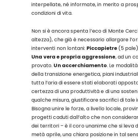
interpellate, né informate, in merito a pros
condizioni di vita.
Non si è ancora spenta l’eco di Monte Cerch
altezza), che già è necessario allargare l’or
interventi non lontani:
Piccapietre
(5 pale
Una vera e propria aggressione
, ad un c
provato.
Un accerchiamento
. Le modalit
della transizione energetica, piani industr
tutta l’aria di essere stati elaborati appost
certezza di una produttività e di una soste
qualche misura, giustificare sacrifici di tale
Bisogna unire le forze, a livello locale, prov
progetti caduti dall’alto che non considera
dei territori – è il coro unanime che si leva da
metà aprile, una chiara posizione in tal se