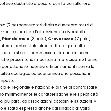
pettive destinate a pesare con forza sulle loro
io (7 aerogeneratori di oltre duecento metri di
izzonte e portare l’attenzione su diversi altri
),
Piandelmelo
(3 pale),
Cravarezza
(7 pale).
ontesto ambientale circoscritto e già molto
à sono le stesse: commesse milionarie in nome
iali che presentano importanti imprecisioni e hanno
a per ottenere incentivi e finanziamenti, senza la
nibilità ecologica ed economica che possano, in
 impatto.
inciale, regionale e nazionale, al fine di contrastare
no minimamente le caratteristiche e le specificità
 più parti, da associazioni, cittadini e istituzioni. A
nso è stata espressa anche dal sindaco di Cairo