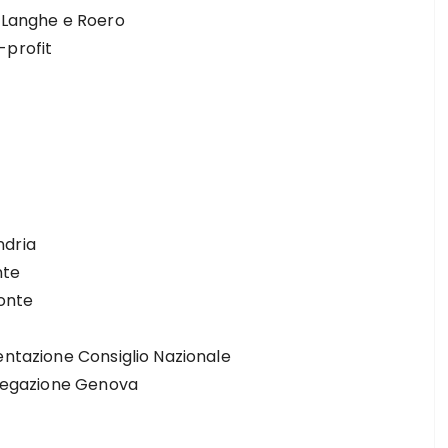
i Langhe e Roero
-profit
ndria
nte
monte
entazione Consiglio Nazionale
Delegazione Genova