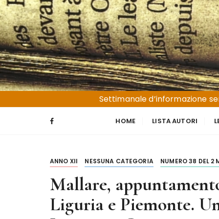
S
a
l
t
a
a
l
Liguria e Basso Piemonte
Trucioli
c
Settimanale d’informazione sen
o
n
HOME
LISTA AUTORI
L
t
e
n
ANNO XII
NESSUNA CATEGORIA
NUMERO 38 DEL 2
u
t
Mallare, appuntamento
o
Liguria e Piemonte. Un