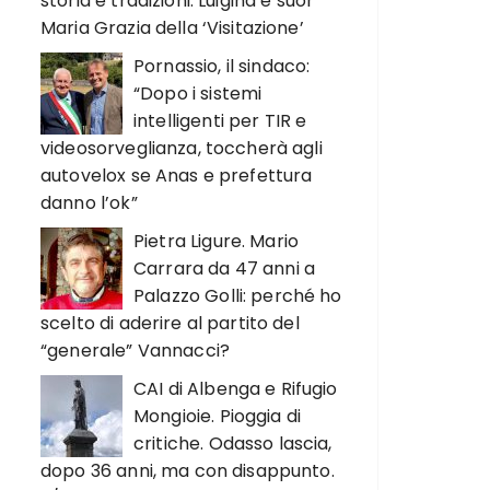
storia e tradizioni. Luigina e suor
Maria Grazia della ‘Visitazione’
Pornassio, il sindaco:
“Dopo i sistemi
intelligenti per TIR e
videosorveglianza, toccherà agli
autovelox se Anas e prefettura
danno l’ok”
Pietra Ligure. Mario
Carrara da 47 anni a
Palazzo Golli: perché ho
scelto di aderire al partito del
“generale” Vannacci?
CAI di Albenga e Rifugio
Mongioie. Pioggia di
critiche. Odasso lascia,
dopo 36 anni, ma con disappunto.