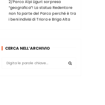
2/Parco Alpi Liguri: sorpresa
“geografica”! La statua Redentore
non fa parte del Parco perché è tra
i beni indivisi di Triora e Briga Alta
CERCA NELL’ARCHIVIO
C
e
r
c
a
: