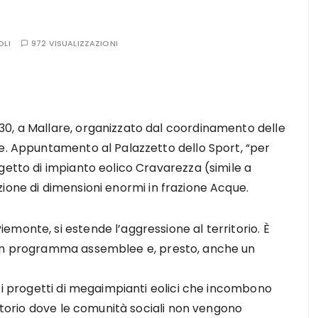
OLI
972 VISUALIZZAZIONI
0, a Mallare, organizzato dal coordinamento delle
ne. Appuntamento al Palazzetto dello Sport, “per
getto di impianto eolico Cravarezza (simile a
zione di dimensioni enormi in frazione Acque.
monte, si estende l’aggressione al territorio. È
 in programma assemblee e, presto, anche un
e i progetti di megaimpianti eolici che incombono
ritorio dove le comunità sociali non vengono