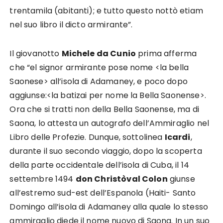
trentamila (abitanti); e tutto questo nottò etiam
nel suo libro il dicto armirante”.
Il giovanotto
Michele da Cunio
prima afferma
che “el signor armirante pose nome <la bella
Saonese> all’isola di Adamaney, e poco dopo
aggiunse:<la batizai per nome la Bella Saonense>.
Ora che si tratti non della Bella Saonense, ma di
Saona, lo attesta un autografo dell’Ammiraglio nel
Libro delle Profezie. Dunque, sottolinea
Icardi
,
durante il suo secondo viaggio, dopo la scoperta
della parte occidentale dell’isola di Cuba, il 14
settembre 1494
don Christòval Colon
giunse
all’estremo sud-est dell’Espanola (Haiti- Santo
Domingo all’isola di Adamaney alla quale lo stesso
ammiraglio diede il nome nuovo di Saona. In un suo