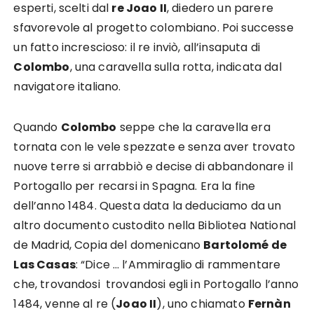
esperti, scelti dal
re Joao II
, diedero un parere
sfavorevole al progetto colombiano. Poi successe
un fatto increscioso: il re inviò, all’insaputa di
Colombo
, una caravella sulla rotta, indicata dal
navigatore italiano.
Quando
Colombo
seppe che la caravella era
tornata con le vele spezzate e senza aver trovato
nuove terre si arrabbiò e decise di abbandonare il
Portogallo per recarsi in Spagna. Era la fine
dell’anno 1484. Questa data la deduciamo da un
altro documento custodito nella Bibliotea National
de Madrid, Copia del domenicano
Bartolomé de
Las Casas
: “Dice … l’Ammiraglio di rammentare
che, trovandosi trovandosi egli in Portogallo l’anno
1484, venne al re (
Joao II
), uno chiamato
Fernàn