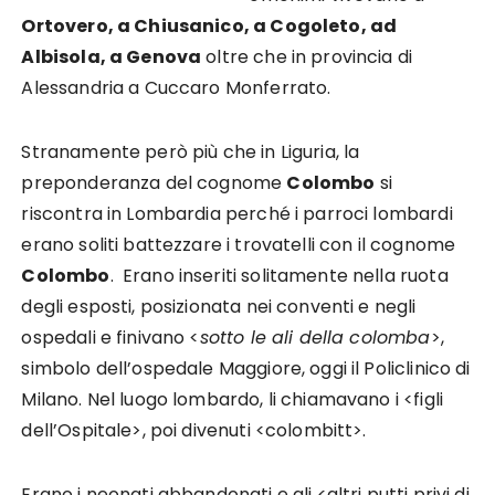
Ortovero, a Chiusanico, a Cogoleto, ad
Albisola, a Genova
oltre che in provincia di
Alessandria a Cuccaro Monferrato.
Stranamente però più che in Liguria, la
preponderanza del cognome
Colombo
si
riscontra in Lombardia perché i parroci lombardi
erano soliti battezzare i trovatelli con il cognome
Colombo
. Erano inseriti solitamente nella ruota
degli esposti, posizionata nei conventi e negli
ospedali e finivano <
sotto le ali della colomba
>,
simbolo dell’ospedale Maggiore, oggi il Policlinico di
Milano. Nel luogo lombardo, li chiamavano i <figli
dell’Ospitale>, poi divenuti <colombitt>.
Erano i neonati abbandonati e gli <altri putti privi di