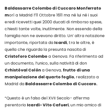
Baldassarre Colombo di Cuccaro Monferrato
m
orì a Madrid l’11 Ottobre 1611 ma né lui né i suoi
eredi ricevetti quei 2000 ducati di rimborso spese,
chiesti tante volte, inutilmente. Non essendo della
famiglia non ne avevano diritto. Un’ altra notazione
importante, riportata da
Icardi
, tra le altre, è
quella che riguarda la presunta nascita di
Cristoforo Colombo
a Genova. Fa riferimento ad
un documento, l’unico, sulla natività di don
Crhistòval Colòn
a Genova,
frutto di una
manipolazione del quarto foglio
, realizzato a
Madrid da
Baldassarre Colombo di Cuccaro.
“Questo è un falso del XVII Secolo- afferma
perentorio
Icardi- Vito Cafueri
, un mio amico di