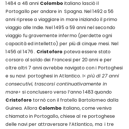
1484 a 48 anni
Colombo
italiano lasciò il
Portogallo per andare in Spagna. Nel 1492 a 56
anni riprese a viaggiare in mare iniziando il primo
viaggio alle Indie. Nel 1495 a 59 anni nel secondo
viaggio fu gravemente infermo (perdette ogni
capacità ed intelletto) per più di cinque mesi. Nel
1456 al 1476 .
Cristoforo
poteva essere stato
corsaro al soldo dei Francesi per 20 anni e per
oltre altri 7 anni avrebbe navigato con i Portoghesi
e su navi portoghesi in Atlantico. I<
più di 27 anni
consecutivi, trascorsi continuativamente in
mare>
si conclusero verso l’anno 1483 quando
Cristoforo
tornò con il fratello Bartolomeo dalla
Guinea. Allora
Colombo
Italiano, come veniva
chiamato in Portogallo, chiese al re portoghese
delle navi per attraversare l’Atlantico, ma i tre