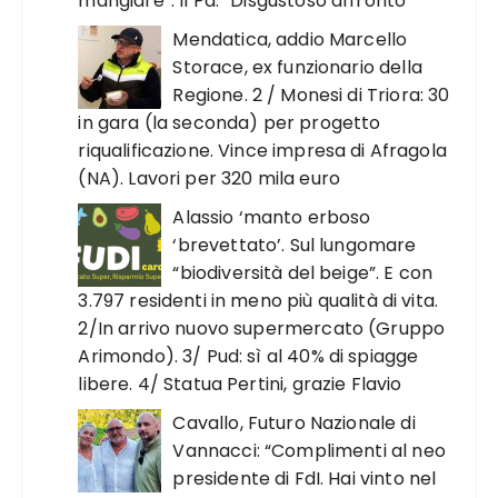
mangiare“. Il Pd: ”Disgustoso affronto“
Mendatica, addio Marcello
Storace, ex funzionario della
Regione. 2 / Monesi di Triora: 30
in gara (la seconda) per progetto
riqualificazione. Vince impresa di Afragola
(NA). Lavori per 320 mila euro
Alassio ‘manto erboso
‘brevettato’. Sul lungomare
“biodiversità del beige”. E con
3.797 residenti in meno più qualità di vita.
2/In arrivo nuovo supermercato (Gruppo
Arimondo). 3/ Pud: sì al 40% di spiagge
libere. 4/ Statua Pertini, grazie Flavio
Cavallo, Futuro Nazionale di
Vannacci: “Complimenti al neo
presidente di FdI. Hai vinto nel