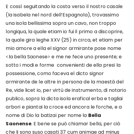
E cossì seguitando la costa verso il nostro casale
(la isabela nel nord dell’Espagnola), trovassimo
una isola bellissima sopra un cavo, non troppo
longiqua, la quale etiam io fui il primo a discoprire,
la quale gira leghe XXV (25) in circa, et etiam per
mio amore a ella el signor armirante pose nome
<la bella Saonese> e me ne fece uno presente; e
sotto i modi e forme convenienti de ella presi la
possessione, como faceva el dicto signor
armirante de le altre in persona de la maestà del
Re, vide licet io, per virtù de instrumento, di notario
publico, sopra la dicta isola erafical erba e tagliai
arbori e piantai la croce ed ancora le forche, e a
nome di Dio la batizai per nome la
Bella
Saonense
. E bene se può chiamar bella, per ciò
che li sono suso casati 37 cum animae ad minus