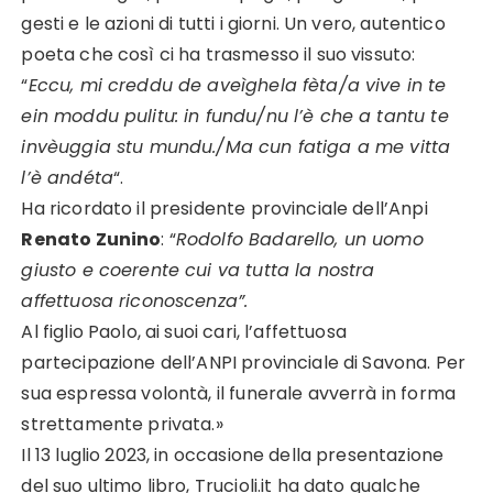
gesti e le azioni di tutti i giorni. Un vero, autentico
poeta che così ci ha trasmesso il suo vissuto:
“
Eccu, mi creddu de aveìghela fèta/a vive in te
ein moddu pulitu: in fundu/nu l’è che a tantu te
invèuggia stu mundu./Ma cun fatiga a me vitta
l’è andéta
“.
Ha ricordato il presidente provinciale dell’Anpi
Renato Zunino
: “
Rodolfo Badarello, un uomo
giusto e coerente cui va tutta la nostra
affettuosa riconoscenza”.
Al figlio Paolo, ai suoi cari, l’affettuosa
partecipazione dell’ANPI provinciale di Savona.
Per
sua espressa volontà, il funerale avverrà in forma
strettamente privata.»
Il 13 luglio 2023, in occasione della presentazione
del suo ultimo libro, Trucioli.it ha dato qualche