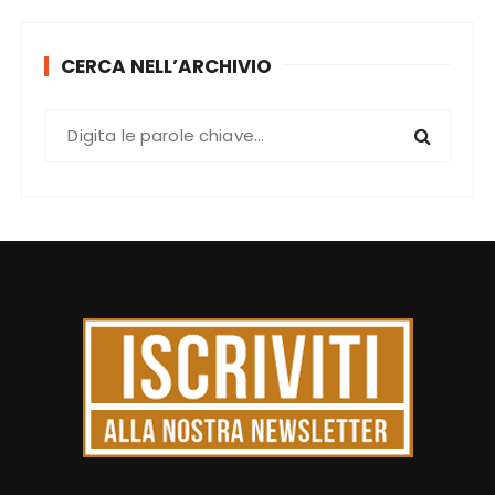
CERCA NELL’ARCHIVIO
C
e
r
c
a
: