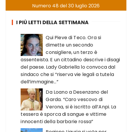
Numero 48 del 30 luglio 2026
I PIÙ LETTI DELLA SETTIMANA
Qui Pieve di Teco. Ora si
dimette un secondo
consigliere, un terzo è
assenteista. E un cittadino descrive i disagi
del paese. Lady Gabriella lo convoca dal
sindaco che si “riserva vie legali a tutela
dell’immagine…”
Da Loano a Desenzano del
Garda. “Caro vescovo di
Verona, si è iscritto all’Anpi. La
tessera è sporca di sangue e vittime
innocenti della barbarie rossa”
Regione Liguria si vota per