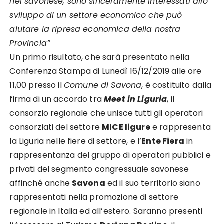
nel savonese, sono sinceramente interessati allo
sviluppo di
un settore economico che può
aiutare la ripresa econ
omica della nostra
Provincia”
Un primo risultato, che sarà presentato
nella
Conferenza Stampa di Lunedì 16/12
/2019
alle ore
11,00
presso il
Comune di Savona
, è costituito dalla
firma di
un accordo tra
Meet in Liguria
, il
consorzio
regionale che unisce tutt
i gli operatori
consorziati del settore
MICE ligure
e rappresenta
la Liguria nelle fiere
di settore, e l’
Ente Fiera
in
rappresentanza del gruppo di operatori pubblici e
privati del segmento
congressuale savonese
affinch
é
anche
Savona
ed il suo territorio s
iano
rappresentati nella promozione di
settore
regionale in Italia ed all’estero.
Saranno presenti