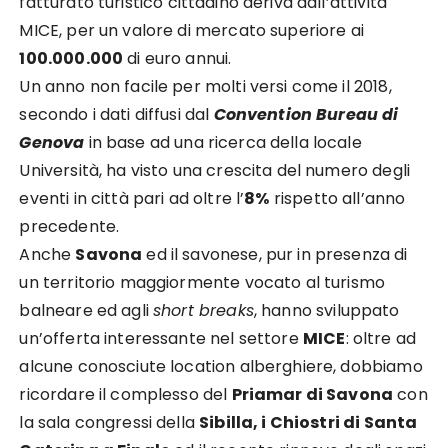
fatturato
turistico cittadino deriva dall’attività
MI
CE, per un valore di mercato superiore ai
100.000.000
di euro annui.
Un anno non facile per molti versi come il 2018,
secondo i dati diffusi dal
Convention Bureau di
Genova
in
base ad una ricerca della locale
Università, ha visto una crescita del numero de
gli
eventi in città pari ad oltre
l’
8%
rispetto all’anno
precedente.
Anche
Savona
ed il savonese, pur in presenza di
un territorio maggiormente vocato al turismo
balneare ed
agli
short breaks
,
hanno sviluppato
un’offerta interessante nel settore
MICE
: oltr
e ad
alcune conosciute
location
alberghiere, dobbiamo
ricordare il complesso del
Priamar di Savona
con
la sala congressi della
Sibilla, i Chiostri di Santa