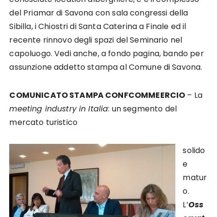
del Priamar di Savona con sala congressi della
Sibilla, i Chiostri di Santa Caterina a Finale ed il
recente rinnovo degli spazi del Seminario nel
capoluogo. Vedi anche, a fondo pagina, bando per
assunzione addetto stampa al Comune di Savona.
COMUNICATO STAMPA CONFCOMMEERCIO
– La
meeting industry
in Italia
: un segmento del
mercato turistico
solido
e
matur
o.
L’
Oss