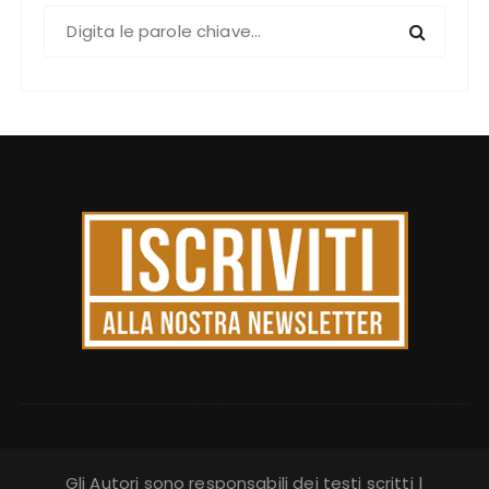
C
e
r
c
a
:
Gli Autori sono responsabili dei testi scritti |