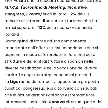
ENIT valuta che la ri
caduta economica del settore
M.I.C.E. (acronimo di Meeting, Incentive,
Congress,
Events)
sfiori in Italia il
2%
del PIL
annuale all’interno di un settore turistico che ha
ormai superato il
13%
della ricchezza annuale
italiana.
Siamo quindi di fronte ad una
componente
importante dell’offerta turistica nazionale che si
esprime in
modo differenziato, in funzione delle
strutture e delle infrastrutture disponibili nelle
diverse destinazioni e
nella vocazione dei diversi
territori e degli operatori economici pres
enti.
La
Liguria
ha da tempo sviluppato una proposta
turistico
–
congressuale di alto livello con risultati
che in
alcune destinazioni sono estremamente
interessanti: nella sola
Genova
circa un quarto del