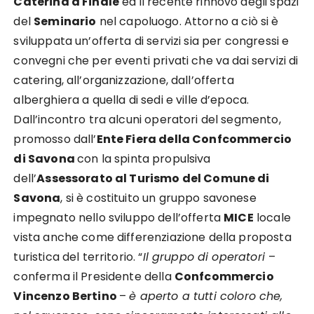
Caterina a Finale
ed il recente rinnovo degli spazi
del
Seminario
nel capoluogo.
Attorno a ciò si è
sviluppata un’offerta di servizi sia per congressi e
convegni che per eventi privati che va
dai servizi di
catering, all’organizzazione, dall’offerta
alberghiera a quella di sedi e ville d’epoca.
Dall’incontro tra alcuni operatori del segmento,
promosso da
ll’
Ente Fiera della Confcommercio
di Savona
con la spinta propulsiva
dell’
Assessorato al Turismo del Comune di
Savona
, si è costituito un gruppo
savonese
impegnato nello sviluppo dell’offerta
MICE
locale
vista anche come differenziazione della
proposta
tur
istica del territorio. “
Il gruppo di operatori
–
conferma il Presidente della
Confcommercio
Vincenzo Bertino
–
è aperto a tutti coloro che,