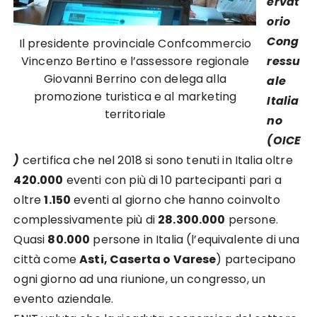
ervat
orio
Cong
Il presidente provinciale Confcommercio
Vincenzo Bertino e l’assessore regionale
ressu
Giovanni Berrino con delega alla
ale
promozione turistica e al marketing
Italia
territoriale
no
(OICE
)
certifica che nel 2018 si sono tenuti in Italia oltre
420.000
eventi
con più di 10 partecipanti pari a
oltre
1.150
eventi al
giorno che hanno coinvolto
complessivamente più di
28.300.000
persone.
Quasi
80.000
persone in Italia (l’equivalente di una
città come
Asti, Caserta o Varese
)
partecipano
ogni giorno ad una riunione, un congresso, un
evento aziendale.