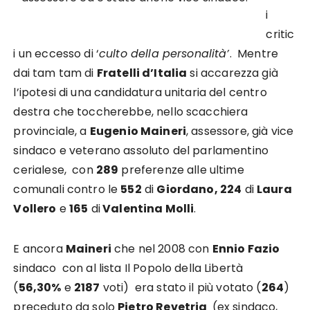
i
critic
i un eccesso di ‘
culto della personalità’
. Mentre
dai tam tam di
Fratelli d’Italia
si accarezza già
l’ipotesi di una candidatura unitaria del centro
destra che toccherebbe, nello scacchiera
provinciale, a
Eugenio Maineri
, assessore, già vice
sindaco e veterano assoluto del parlamentino
cerialese, con
289
preferenze alle ultime
comunali contro le
552
di
Giordano,
224
di
Laura
Vollero
e
165
di
Valentina Molli
.
E ancora
Maineri
che nel 2008 con
Ennio Fazio
sindaco con al lista Il Popolo della Libertà
(
56,30%
e
2187
voti) era stato il più votato (
264
)
preceduto da solo
Pietro Revetria
(ex sindaco,