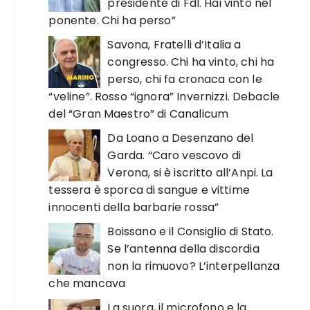
presidente di FdI. Hai vinto nel
ponente. Chi ha perso”
Savona, Fratelli d’Italia a
congresso. Chi ha vinto, chi ha
perso, chi fa cronaca con le
“veline”. Rosso “ignora” Invernizzi. Debacle
del “Gran Maestro” di Canalicum
Da Loano a Desenzano del
Garda. “Caro vescovo di
Verona, si è iscritto all’Anpi. La
tessera è sporca di sangue e vittime
innocenti della barbarie rossa”
Boissano e il Consiglio di Stato.
Se l’antenna della discordia
non la rimuovo? L’interpellanza
che mancava
La suora, il microfono e la