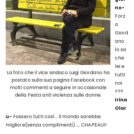
no-
Forz
a
Giord
ano
lo sa
che
lei e
La foto che il vice sindaco Luigi Giordano ha
tutti
postato sulla sua pagina Facebook con
noi
molti commenti a seguire in occasionale
???
della Festa anti violenza sulle donne.
Irina
Olar
u-
Fossero tutti così… Il mondo sarebbe
migliore(senza complimenti)….. CHAPEAU!!