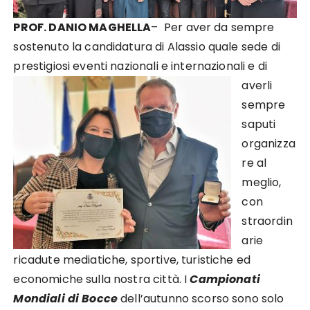
PROF. DANIO MAGHELLA
– Per aver da sempre
sostenuto la candidatura di Alassio quale sede di
prestigiosi eventi
nazionali e internazionali e di
averli
sempre
saputi
organizza
re al
meglio,
con
straordin
arie
ricadute mediatiche, sportive, turistiche ed
economiche sulla nostra città. I
Campionati
Mondiali di Bocce
dell’autunno scorso sono solo