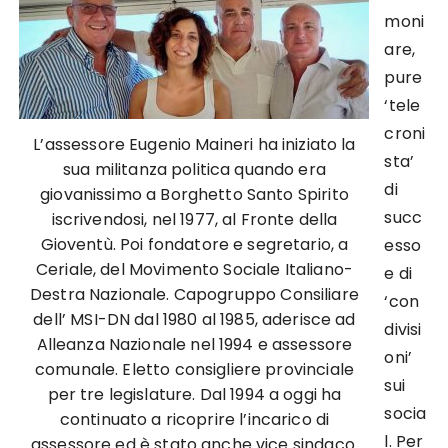
moni
are,
pure
‘tele
croni
L’assessore Eugenio Maineri ha iniziato la
sta’
sua militanza politica quando era
di
giovanissimo a Borghetto Santo Spirito
succ
iscrivendosi, nel 1977, al Fronte della
Gioventù. Poi fondatore e segretario, a
esso
Ceriale, del Movimento Sociale Italiano-
e di
Destra Nazionale. Capogruppo Consiliare
‘con
dell’ MSI-DN dal 1980 al 1985, aderisce ad
divisi
Alleanza Nazionale nel 1994 e assessore
oni’
comunale. Eletto consigliere provinciale
sui
per tre legislature. Dal 1994 a oggi ha
socia
continuato a ricoprire l’incarico di
l. Per
assessore ed è stato anche vice sindaco.