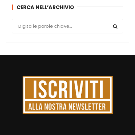
CERCA NELL’ARCHIVIO
C
e
r
c
a
: