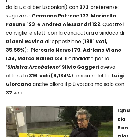
dalla Dc ai berlusconiani) con
273
preferenze;
seguivano
Germano Patrone
172
,
Marinella
Fasano 123
e
Andrea Alessandri 122
. Quattro i
consigliere eletti con la candidatura a sindaco di
Gianni Ravina
all’opposizione (
1381 voti,
35,56%
):
Piercarlo Nervo 179, Adriano Viano
144,
Marco Gallea 134
. Il candidato per la
‘
Sinistra Arcobaleno’
Silvio Gaggeri
aveva
ottenuto
316 voti (8,134%
) nessun eletto.
Luigi
Giordano
anche allora il più votato ma solo con
37
voti.
Igna
zia
Bon
gior