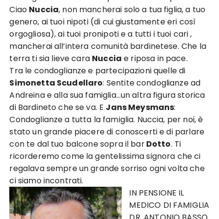
Ciao
Nuccia
, non mancherai solo a tua figlia, a tuo
genero, ai tuoi nipoti (di cui giustamente eri così
orgogliosa), ai tuoi pronipoti e a tutti i tuoi cari ,
mancherai all’intera comunità bardinetese. Che la
terra ti sia lieve cara
Nuccia
e riposa in pace.
Tra le condoglianze e partecipazioni quelle di
Simonetta Scudellaro
: Sentite condoglianze ad
Andreina e alla sua famiglia…un altra figura storica
di Bardineto che se va. E
Jans Meysmans
:
Condoglianze a tutta la famiglia. Nuccia, per noi, è
stato un grande piacere di conoscerti e di parlare
con te dal tuo balcone sopra il bar
Dotto
. Ti
ricorderemo come la gentelissima signora che ci
regalava sempre un grande sorriso ogni volta che
ci siamo incontrati.
IN PENSIONE IL
MEDICO DI FAMIGLIA
DR. ANTONIO BASSO