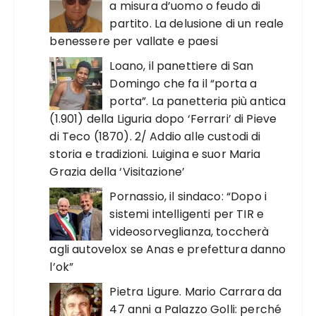
a misura d’uomo o feudo di
partito. La delusione di un reale
benessere per vallate e paesi
Loano, il panettiere di San
Domingo che fa il “porta a
porta”. La panetteria più antica
(1.901) della Liguria dopo ‘Ferrari’ di Pieve
di Teco (1870). 2/ Addio alle custodi di
storia e tradizioni. Luigina e suor Maria
Grazia della ‘Visitazione’
Pornassio, il sindaco: “Dopo i
sistemi intelligenti per TIR e
videosorveglianza, toccherà
agli autovelox se Anas e prefettura danno
l’ok”
Pietra Ligure. Mario Carrara da
47 anni a Palazzo Golli: perché