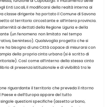
ismessa, funzione di Capoluogo. Il mutamento delle
i Enti Locali, il modificarsi della realtà interna ai
ova classe dirigente ha portato il Comune di Savona
etto al territorio circostante e all’intera provincia.
ternità ai dettati della Regione Liguria e della
minante (un fenomeno non limitato nel tempo
tiva, beninteso). Qualsivoglia progetto che si
re ha bisogno di una Città capace di misurarsi con
 ampia della propria cinta urbana (si è scritto di
ritoriale). Così come all’interno della stessa cinta
io di presenza istituzionale e di vivibilità tra le
sione riguardante il territorio che preveda il ritorno
del Paese e dell’Europa appare del tutto
 singole questioni specifiche (assetto urbano,