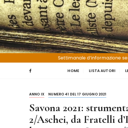
S
a
l
t
a
a
l
Liguria e Basso Piemonte
Trucioli
c
Settimanale d’informazione sen
o
n
HOME
LISTA AUTORI
L
t
e
n
ANNO IX
NUMERO 41 DEL 17 GIUGNO 2021
u
t
Savona 2021: strumenta
o
2/Aschei, da Fratelli d’