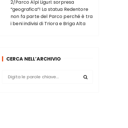
2/Parco Alpi Liguri: sorpresa
“geografica”! La statua Redentore
non fa parte del Parco perché è tra
i beni indivisi di Triora e Briga Alta
CERCA NELL’ARCHIVIO
C
e
r
c
a
: