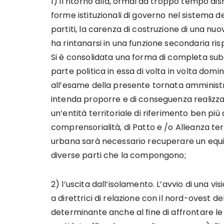
1) il ritorno alla, ormai da troppo tempo d
forme istituzionali di governo nel sistema degl
partiti, la carenza di costruzione di una nu
ha rintanarsi in una funzione secondaria risp
Si è consolidata una forma di completa subal
parte politica in essa di volta in volta do
all’esame della presente tornata amministra
intenda proporre e di conseguenza realizza
un’entità territoriale di riferimento ben più
comprensorialità, di Patto e /o Alleanza ter
urbana sarà necessario recuperare un equilibr
diverse parti che la compongono;
2) l’uscita dall’isolamento. L’avvio di una vi
a direttrici di relazione con il nord-ovest 
determinante anche al fine di affrontare le