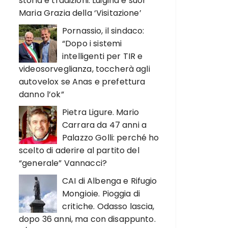
storia e tradizioni. Luigina e suor
Maria Grazia della ‘Visitazione’
Pornassio, il sindaco:
“Dopo i sistemi
intelligenti per TIR e
videosorveglianza, toccherà agli
autovelox se Anas e prefettura
danno l’ok”
Pietra Ligure. Mario
Carrara da 47 anni a
Palazzo Golli: perché ho
scelto di aderire al partito del
“generale” Vannacci?
CAI di Albenga e Rifugio
Mongioie. Pioggia di
critiche. Odasso lascia,
dopo 36 anni, ma con disappunto.