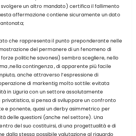
i svolgere un altro mandato) certifica il fallimento
 questa affermazione contiene sicuramente un dato
cantonata;
dato che rappresenta il punto preponderante nelle
dimostrazione del permanere di un fenomeno di
 forze politiche savonesi) sembra scegliere, nello
ema ,nella contingenza , di apparente più facile
ompiuta, anche attraverso l’espressione di
operazione di markentig molto sottile: evitata
nità in Liguria con un settore assolutamente
 privatistica, si pensa di sviluppare un confronto
ante e ponente, quasi un derby asimmetrico per
lità delle questioni (anche nel settore). Una
tro del suo costituirsi, di una progettualità e di
 dalla stessa possibile valutazione al riguardo