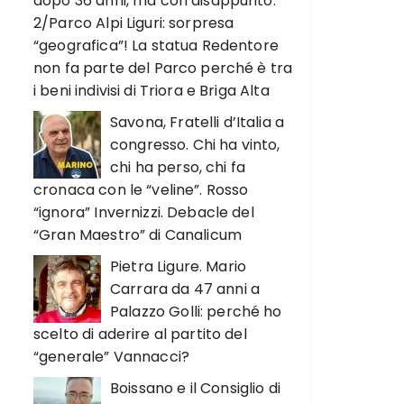
dopo 36 anni, ma con disappunto.
2/Parco Alpi Liguri: sorpresa
“geografica”! La statua Redentore
non fa parte del Parco perché è tra
i beni indivisi di Triora e Briga Alta
Savona, Fratelli d’Italia a
congresso. Chi ha vinto,
chi ha perso, chi fa
cronaca con le “veline”. Rosso
“ignora” Invernizzi. Debacle del
“Gran Maestro” di Canalicum
Pietra Ligure. Mario
Carrara da 47 anni a
Palazzo Golli: perché ho
scelto di aderire al partito del
“generale” Vannacci?
Boissano e il Consiglio di