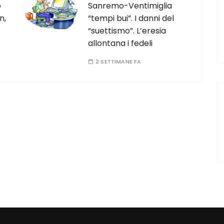
o
Sanremo-Ventimiglia
n,
“tempi bui”. I danni del
“suettismo”. L’eresia
allontana i fedeli
2 SETTIMANE FA