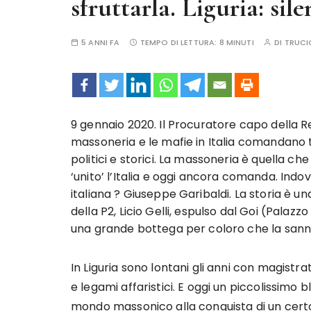
sfruttarla. Liguria: sil
5 ANNI FA
TEMPO DI LETTURA:
8 MINUTI
DI
TRUCI
9 gennaio 2020. Il Procuratore capo della R
massoneria e le mafie in Italia comandano t
politici e storici. La massoneria è quella 
‘unito’ l’Italia e oggi ancora comanda
. Indo
italiana ? Giuseppe Garibaldi. La storia è un
della P2, Licio Gelli, espulso dal Goi (Palazzo
una grande bottega per coloro che la sanno
In Liguria sono lontani gli anni con magistrat
e legami affaristici. E oggi un piccolissimo bl
mondo massonico alla conquista di un certo 