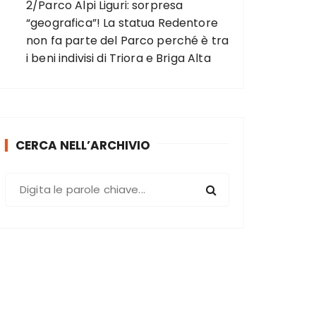
2/Parco Alpi Liguri: sorpresa
“geografica”! La statua Redentore
non fa parte del Parco perché è tra
i beni indivisi di Triora e Briga Alta
CERCA NELL’ARCHIVIO
C
e
r
c
a
: