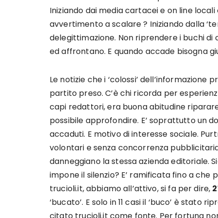
Iniziando dai media cartacei e on line locali
avvertimento a scalare ? Iniziando dalla ‘t
delegittimazione. Non riprendere i buchi di 
ed affrontano. E quando accade bisogna gius
Le notizie che i ‘colossi’ dell’informazione
partito preso. C’è chi ricorda per esperienz
capi redattori, era buona abitudine riparar
possibile approfondire. E’ soprattutto un do
accaduti. E motivo di interesse sociale. Purt
volontari e senza concorrenza pubblicitaria 
danneggiano la stessa azienda editoriale. S
impone il silenzio? E’ ramificata fino a che 
trucioli.it, abbiamo all’attivo, si fa per dire,
2
‘bucato’. E solo in 11 casi il ‘buco’ è stato 
citato trucioli.it come fonte. Per fortuna n