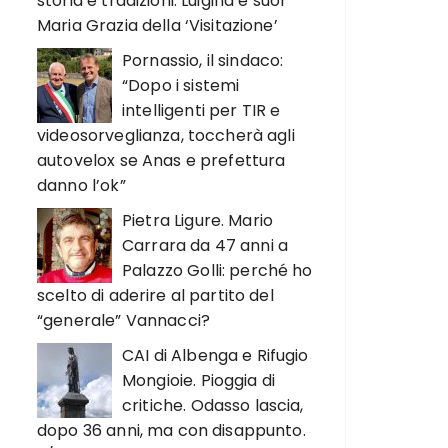
storia e tradizioni. Luigina e suor
Maria Grazia della ‘Visitazione’
Pornassio, il sindaco:
“Dopo i sistemi
intelligenti per TIR e
videosorveglianza, toccherà agli
autovelox se Anas e prefettura
danno l’ok”
Pietra Ligure. Mario
Carrara da 47 anni a
Palazzo Golli: perché ho
scelto di aderire al partito del
“generale” Vannacci?
CAI di Albenga e Rifugio
Mongioie. Pioggia di
critiche. Odasso lascia,
dopo 36 anni, ma con disappunto.