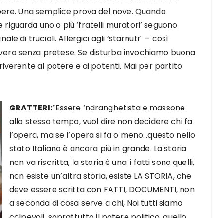
sapere. Una semplice prova del nove. Quando
riguarda uno o più ‘fratelli muratori’ seguono
le di trucioli. Allergici agli ‘starnuti’ – così
vero senza pretese. Se disturba invochiamo buona
riverente al potere e ai potenti. Mai per partito
GRATTERI:
“Essere ‘ndranghetista e massone
allo stesso tempo, vuol dire non decidere chi fa
l’opera, ma se l’opera si fa o meno…questo nello
stato Italiano è ancora più in grande. La storia
non va riscritta, la storia è una, i fatti sono quelli,
non esiste un’altra storia, esiste LA STORIA, che
deve essere scritta con FATTI, DOCUMENTI, non
a seconda di cosa serve a chi, Noi tutti siamo
colpevoli, soprattutto il potere politico, quello