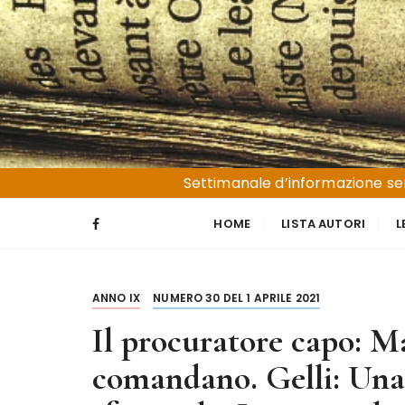
S
a
l
t
a
a
l
Liguria e Basso Piemonte
Trucioli
c
Settimanale d’informazione sen
o
n
HOME
LISTA AUTORI
L
t
e
n
ANNO IX
NUMERO 30 DEL 1 APRILE 2021
u
t
Il procuratore capo: M
o
comandano. Gelli: Una