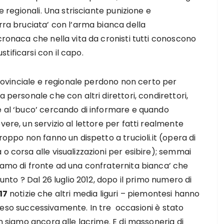
 e regionali. Una strisciante punizione e
erra bruciata’ con l’arma bianca della
cronaca che nella vita da cronisti tutti conoscono
tificarsi con il capo.
 provinciale e regionale perdono non certo per
a personale che con altri direttori, condirettori,
e al ‘buco’ cercando di informare e quando
vere, un servizio al lettore per fatti realmente
roppo non fanno un dispetto a trucioli.it (opera di
o corsa alle visualizzazioni per esibire); semmai
iamo di fronte ad una confraternita bianca’ che
punto ? Dal 26 luglio 2012, dopo il primo numero di
17
notizie che altri media liguri – piemontesi hanno
ripreso successivamente. In tre occasioni è stato
on siamo ancora alle lacrime. E di massoneria di