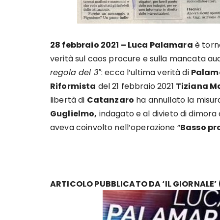
28 febbraio 2021 – Luca Palamara
è torn
verità sul caos procure e sulla mancata aud
regola del 3″
: ecco l’ultima verità di
Palam
Riformista
del 21 febbraio 2021
Tiziana M
libertà di
Catanzaro
ha annullato la misur
Guglielmo,
indagato e al divieto di dimora 
aveva coinvolto nell’operazione “
Basso pro
ARTICOLO PUBBLICATO DA ‘IL GIORNALE’ (S