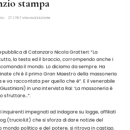
enzio stampa
OLI
1.767 VISUALIZZAZIONI
epubblica di Catanzaro Nicola Gratteri: “La
utto, la testa ed il braccio, corrompendo anche i
che comanda il mondo. Lo diciamo da sempre. Ha
vinate chi è il primo Gran Maestro della massoneria
a e va raccontata per quello che è”. E il venerabile
 Giustiniani) in una intervista Rai: ‘La massoneria è
 sfruttare…”.
i inquirenti impegnati ad indagare su logge, affiliati
og (trucioli.it) che si sforza di dare notizie del
mondo politico e del potere, si ritrova in castigo.