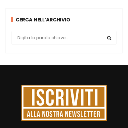
CERCA NELL’ARCHIVIO
C
e
r
c
a
: