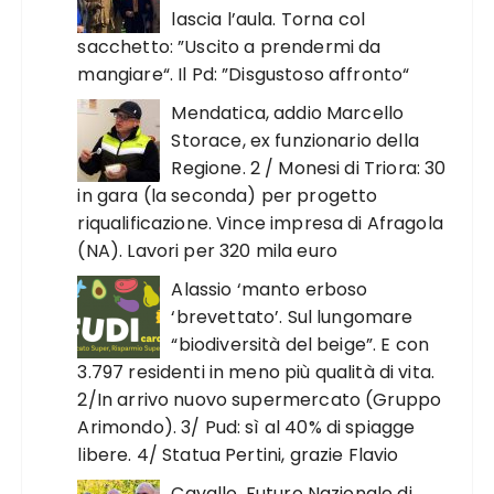
lascia l’aula. Torna col
sacchetto: ”Uscito a prendermi da
mangiare“. Il Pd: ”Disgustoso affronto“
Mendatica, addio Marcello
Storace, ex funzionario della
Regione. 2 / Monesi di Triora: 30
in gara (la seconda) per progetto
riqualificazione. Vince impresa di Afragola
(NA). Lavori per 320 mila euro
Alassio ‘manto erboso
‘brevettato’. Sul lungomare
“biodiversità del beige”. E con
3.797 residenti in meno più qualità di vita.
2/In arrivo nuovo supermercato (Gruppo
Arimondo). 3/ Pud: sì al 40% di spiagge
libere. 4/ Statua Pertini, grazie Flavio
Cavallo, Futuro Nazionale di