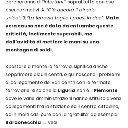
cercheranno di “
intortarvi
” soprattutto con due
pseudo-motivi. A: “
C’è ancora il binario
unico”
. B: “
La ferrovia taglia i paesi in due”
.
Ma la
vera causa non è data da entrambe queste
criticità, facilmente superabili, ma
dall’avidità di mettere le mani su una
montagna di soldi.
Spostare a monte la ferrovia, significa anche
sopprimere alcuni centri, e qui nascono i problemi
di collegamento dei vari centri con le fermate
ferroviarie. Si sa che la
Liguria
non è il
Piemonte
dove le varie amministrazioni hanno istituito diversi
collegamenti tra la stazione ed il centro cittadino,
ed in molti casi pure con la “gratuità” ad esempio
Bardonecchia
→ vedi