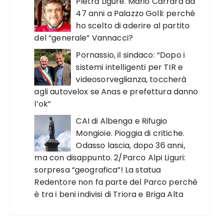
Pietra Ligure. Mario Carrara da
47 anni a Palazzo Golli: perché
ho scelto di aderire al partito
del “generale” Vannacci?
Pornassio, il sindaco: “Dopo i
sistemi intelligenti per TIR e
videosorveglianza, toccherà
agli autovelox se Anas e prefettura danno
l’ok”
CAI di Albenga e Rifugio
Mongioie. Pioggia di critiche.
Odasso lascia, dopo 36 anni,
ma con disappunto. 2/Parco Alpi Liguri:
sorpresa “geografica”! La statua
Redentore non fa parte del Parco perché
è tra i beni indivisi di Triora e Briga Alta