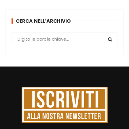
CERCA NELL’ARCHIVIO
C
e
r
c
a
: