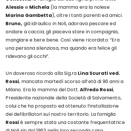
Alessio
e
Michela
(la mamma era la nolese
Marina Gambetta
), oltre i tanti parenti ed amici.
Bruno,
già idraulico in Noli, adorava pescare ed
andare a caccia; gli piaceva stare in compagnia,
mangiare e bere bene. Così viene ricordato: ”Era
una persona silenziosa, ma quando era felice gli
ridevano gli occhi”.
Un doveroso ricordo alla Sig.ra
Lina Scurati ved.
Rossi
, mancata martedì scorso all’età di 96 anni a
Milano. Era la mamma del Dott.
Alfredo Rossi
,
Presidente nazionale della Società di Salvamento,
colui che ha proposto ed ottenuto l’installazione
dei defibrillatori sul nostro territorio. La famiglia
Rossi
è sempre stata una costante frequentatrice
di Noli sin dal 1963 nella loro seconda casa.