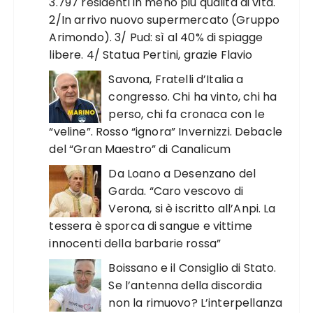
3.797 residenti in meno più qualità di vita.
2/In arrivo nuovo supermercato (Gruppo
Arimondo). 3/ Pud: sì al 40% di spiagge
libere. 4/ Statua Pertini, grazie Flavio
Savona, Fratelli d’Italia a
congresso. Chi ha vinto, chi ha
perso, chi fa cronaca con le
“veline”. Rosso “ignora” Invernizzi. Debacle
del “Gran Maestro” di Canalicum
Da Loano a Desenzano del
Garda. “Caro vescovo di
Verona, si è iscritto all’Anpi. La
tessera è sporca di sangue e vittime
innocenti della barbarie rossa”
Boissano e il Consiglio di Stato.
Se l’antenna della discordia
non la rimuovo? L’interpellanza