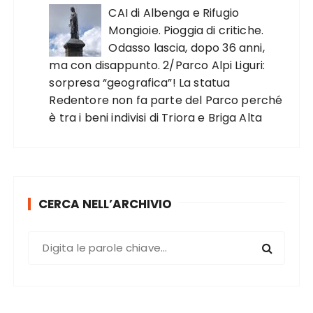
CAI di Albenga e Rifugio
Mongioie. Pioggia di critiche.
Odasso lascia, dopo 36 anni,
ma con disappunto. 2/Parco Alpi Liguri:
sorpresa “geografica”! La statua
Redentore non fa parte del Parco perché
è tra i beni indivisi di Triora e Briga Alta
CERCA NELL’ARCHIVIO
C
e
r
c
a