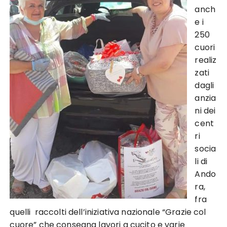
anch
e i
250
cuori
realiz
zati
dagli
anzia
ni dei
cent
ri
socia
li di
Ando
ra,
fra
quelli raccolti dell’iniziativa nazionale “Grazie col
cuore” che consegna lavori a cucito e varie