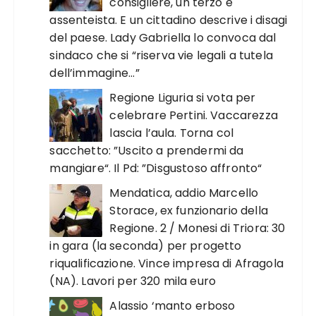
consigliere, un terzo è
assenteista. E un cittadino descrive i disagi
del paese. Lady Gabriella lo convoca dal
sindaco che si “riserva vie legali a tutela
dell’immagine…”
Regione Liguria si vota per
celebrare Pertini. Vaccarezza
lascia l’aula. Torna col
sacchetto: ”Uscito a prendermi da
mangiare“. Il Pd: ”Disgustoso affronto“
Mendatica, addio Marcello
Storace, ex funzionario della
Regione. 2 / Monesi di Triora: 30
in gara (la seconda) per progetto
riqualificazione. Vince impresa di Afragola
(NA). Lavori per 320 mila euro
Alassio ‘manto erboso