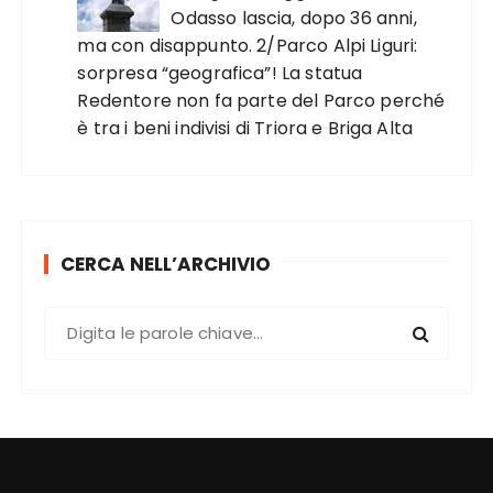
Odasso lascia, dopo 36 anni,
ma con disappunto. 2/Parco Alpi Liguri:
sorpresa “geografica”! La statua
Redentore non fa parte del Parco perché
è tra i beni indivisi di Triora e Briga Alta
CERCA NELL’ARCHIVIO
C
e
r
c
a
: