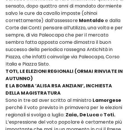
sensato, dopo quattro anni di mandato dormiente
salvo le cure da cavallo imposte (ohinoi
correttamente) dall’assessore
Montaldo
e dalla
Corte dei Conti: pensare all’utilizzo, una volta e per
sempre, di via Paleocapa che per il mercato
sembra fatta apposta come dimostra il buon
successo della periodica rassegna Antichità in
Piazza, che infatti coinvolge via Paleocapa, Corso
Italia e Piazza Sisto.
TOTI, LE ELEZIONI REGIONALI (ORMAI RINVIATE IN
AUTUNNO)
E LA BOMBA ‘ALISA RSA ANZIANI’, INCHIESTA
DELLA MAGISTRATURA
Sono in tre ad aver scritto al ministro
Lamorgese
perché il voto previsto in primavera per le elezioni
regionali si svolga a luglio:
Zaia, De Luca
e
Toti.
L’espressione del voto popolare è certamente più
importante che mai, in un momento in cui il Paese