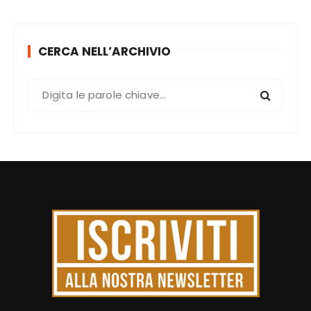
CERCA NELL’ARCHIVIO
C
e
r
c
a
: