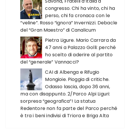
Savona, Fratelli d’Italia a
congresso. Chi ha vinto, chi ha
perso, chi fa cronaca con le
“veline”. Rosso “ignora” Invernizzi. Debacle
del “Gran Maestro” di Canalicum
Pietra Ligure. Mario Carrara da
47 anni a Palazzo Golli: perché
ho scelto di aderire al partito
del “generale” Vannacci?
CAI di Albenga e Rifugio
Mongioie. Pioggia di critiche.
Odasso lascia, dopo 36 anni,
ma con disappunto. 2/Parco Alpi Liguri:
sorpresa “geografica”! La statua
Redentore non fa parte del Parco perché
è tra i beni indivisi di Triora e Briga Alta