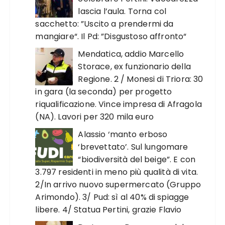
lascia l’aula. Torna col
sacchetto: ”Uscito a prendermi da
mangiare“. Il Pd: ”Disgustoso affronto“
Mendatica, addio Marcello
Storace, ex funzionario della
Regione. 2 / Monesi di Triora: 30
in gara (la seconda) per progetto
riqualificazione. Vince impresa di Afragola
(NA). Lavori per 320 mila euro
Alassio ‘manto erboso
‘brevettato’. Sul lungomare
“biodiversità del beige”. E con
3.797 residenti in meno più qualità di vita.
2/In arrivo nuovo supermercato (Gruppo
Arimondo). 3/ Pud: sì al 40% di spiagge
libere. 4/ Statua Pertini, grazie Flavio