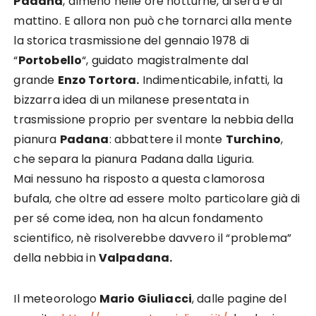
Padana
, almeno nelle ore notturne, di sera e al
mattino. E allora non può che tornarci alla mente
la storica trasmissione del gennaio 1978 di
“
Portobello
“, guidato magistralmente dal
grande
Enzo Tortora.
Indimenticabile, infatti, la
bizzarra idea di un milanese presentata in
trasmissione proprio per sventare la nebbia della
pianura
Padana
: abbattere il monte
Turchino
,
che separa la pianura Padana dalla Liguria.
Mai nessuno ha risposto a questa clamorosa
bufala, che oltre ad essere molto particolare già di
per sé come idea, non ha alcun fondamento
scientifico, nè risolverebbe davvero il “problema”
della nebbia in
Valpadana.
Il meteorologo
Mario Giuliacci
, dalle pagine del