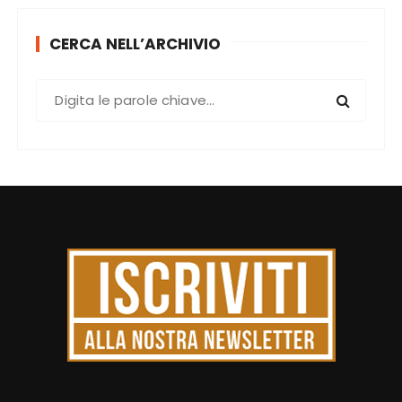
CERCA NELL’ARCHIVIO
C
e
r
c
a
: