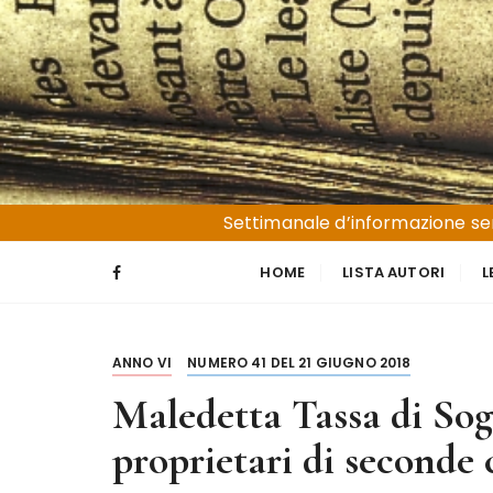
S
a
l
t
a
a
l
Liguria e Basso Piemonte
Trucioli
c
Settimanale d’informazione sen
o
n
HOME
LISTA AUTORI
L
t
e
n
ANNO VI
NUMERO 41 DEL 21 GIUGNO 2018
u
t
Maledetta Tassa di Sogg
o
proprietari di seconde 