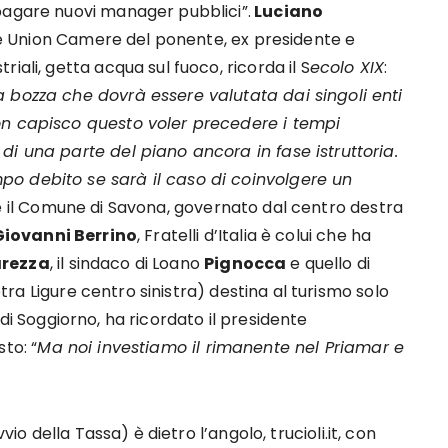
 pagare nuovi manager pubblici”.
Luciano
e Union Camere del ponente, ex presidente e
riali, getta acqua sul fuoco, ricorda il S
ecolo XIX
:
a bozza che dovrà essere valutata dai singoli enti
on capisco questo voler precedere i tempi
 di una parte del piano ancora in fase istruttoria.
po debito se sarà il caso di coinvolgere un
he il Comune di Savona, governato dal centro destra
Giovanni Berrino
, Fratelli d’Italia è colui che ha
rezza
, il sindaco di Loano
Pignocca
e quello di
etra Ligure centro sinistra) destina al turismo solo
di Soggiorno, ha ricordato il presidente
to: “
Ma noi investiamo il rimanente nel Priamar e
vio della Tassa) è dietro l’angolo, trucioli.it, con