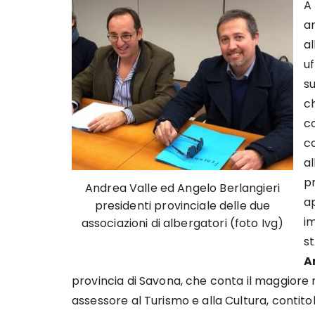
A
a
al
uf
su
ch
c
c
al
pr
Andrea Valle ed Angelo Berlangieri
a
presidenti provinciale delle due
im
associazioni di albergatori (foto Ivg)
s
A
provincia di Savona, che conta il maggiore
assessore al Turismo e alla Cultura, contito