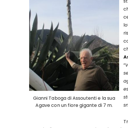
s
ch
c
lo
ri
c
c
A
“
V
s
a
es
s
Gianni Taboga di Assoutenti e la sua
s
Agave con un fiore gigante di 7 m.
Tr