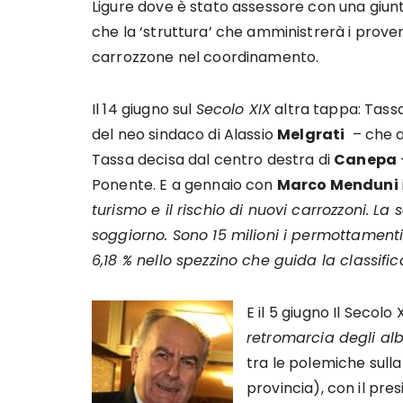
Ligure dove è stato assessore con una giun
che la ‘struttura’ che amministrerà i prov
carrozzone nel coordinamento.
Il 14 giugno sul
Secolo XIX
altra tappa: Tassa 
del neo sindaco di Alassio
Melgrati
– che a
Tassa decisa dal centro destra di
Canepa
Ponente. E a gennaio con
Marco Menduni
turismo e il rischio di nuovi carrozzoni. L
soggiorno. Sono 15 milioni i permottamenti 
6,18 % nello spezzino che guida la classifi
E il 5 giugno Il Secolo
retromarcia degli alb
tra le polemiche sulla
provincia), con il pre