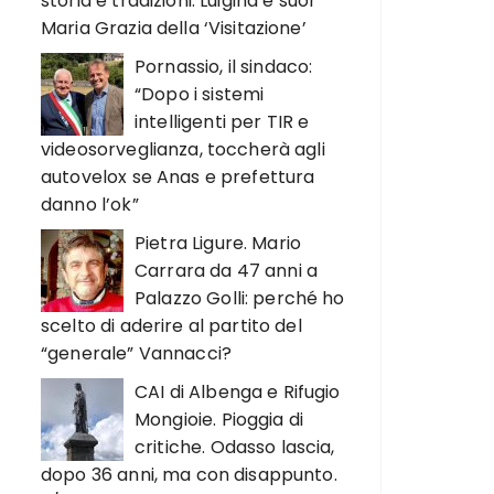
storia e tradizioni. Luigina e suor
Maria Grazia della ‘Visitazione’
Pornassio, il sindaco:
“Dopo i sistemi
intelligenti per TIR e
videosorveglianza, toccherà agli
autovelox se Anas e prefettura
danno l’ok”
Pietra Ligure. Mario
Carrara da 47 anni a
Palazzo Golli: perché ho
scelto di aderire al partito del
“generale” Vannacci?
CAI di Albenga e Rifugio
Mongioie. Pioggia di
critiche. Odasso lascia,
dopo 36 anni, ma con disappunto.