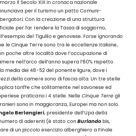
 marzo Il Secolo XIX in cronaca nazionale
nnunciava per il turismo un patto Comuni-
bergatori. Con la creazione di una struttura
ficiale per far rendere la Tassa di soggiorno,
ll’esempio del Tigullio e genovese. Forse ignorando
e le Cinque Terre sono tra le eccellenze italiane,
on poche altre località dove l’occupazione di
amere nell’arco dell’anno supera l’80% rispetto
la media dei 48-52 del ponente ligure, dove i
ezzi della camere sono di fascia alta. Un tre stelle
pplica tariffe che solitamente nel savonese ed
periese praticano i 4 stelle. Nelle
Cinque Terre
gli
tranieri sono in maggioranza, Europei ma non solo.
ngelo Berlangieri
, presidente dell’Upa della
 numero di aderenti (è stato con
Burlando
bis,
lare di un piccolo esercizio alberghiero a Finale