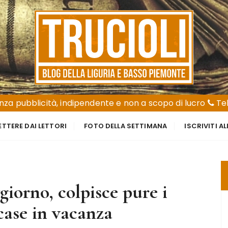
za pubblicità, indipendente e non a scopo di lucro
Tel
ETTERE DAI LETTORI
FOTO DELLA SETTIMANA
ISCRIVITI A
iorno, colpisce pure i
case in vacanza