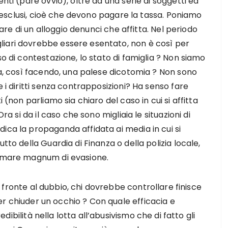
nti (pare ovvio), oltre ad una serie di soggetti ed
li esclusi, cioè che devono pagare la tassa. Poniamo
olare di un alloggio denunci che affitta. Nel periodo
liari dovrebbe essere esentato, non è così per
so di contestazione, lo stato di famiglia ? Non siamo
oca, così facendo, una palese dicotomia ? Non sono
e i diritti senza contrapposizioni? Ha senso fare
 (non parliamo sia chiaro del caso in cui si affitta
ra si da il caso che sono migliaia le situazioni di
ica la propaganda affidata ai media in cui si
tto della Guardia di Finanza o della polizia locale,
n mare magnum di evasione.
 fronte al dubbio, chi dovrebbe controllare finisce
r chiuder un occhio ? Con quale efficacia e
edibilità nella lotta all’abusivismo che di fatto gli