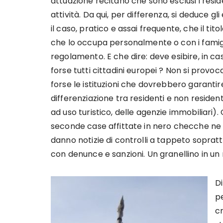
attuazione recitano che sono esclusi i reside
attività. Da qui, per differenza, si deduce g
il caso, pratico e assai frequente, che il tit
che lo occupa personalmente o con i famig
regolamento. E che dire: deve esibire, in ca
forse tutti cittadini europei ? Non si prov
forse le istituzioni che dovrebbero garantir
differenziazione tra residenti e non residenti
ad uso turistico, delle agenzie immobiliari). O
seconde case affittate in nero checche ne d
danno notizie di controlli a tappeto soprattu
con denunce e sanzioni. Un granellino in u
Di
pe
cr