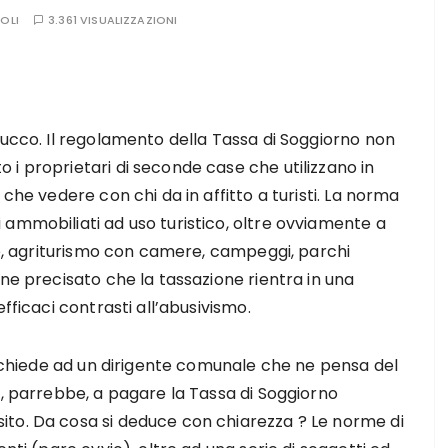
OLI
3.361 VISUALIZZAZIONI
tucco. Il regolamento della Tassa di Soggiorno non
i proprietari di seconde case che utilizzano in
che vedere con chi da in affitto a turisti. La norma
ammobiliati ad uso turistico, oltre ovviamente a
nce, agriturismo con camere, campeggi, parchi
ene precisato che la tassazione rientra in una
efficaci contrasti all’abusivismo.
si chiede ad un dirigente comunale che ne pensa del
i, parrebbe, a pagare la Tassa di Soggiorno
to. Da cosa si deduce con chiarezza ? Le norme di