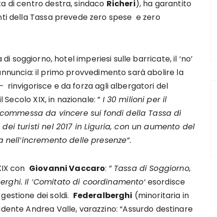
ta di centro destra, sindaco
Richeri
), ha garantito
enti della Tassa prevede zero spese e zero
di soggiorno, hotel imperiesi sulle barricate, il ‘no’
nnuncia: il primo provvedimento sarà abolire la
– rinvigorisce e da forza agli albergatori del
il Secolo XIX, in nazionale: ”
I 30 milioni per il
a scommessa da vincere sui fondi della Tassa di
dei turisti nel 2017 in Liguria, con un aumento del
ca nell’incremento delle presenze”.
 XIX con
Giovanni Vaccaro
: ”
Tassa di Soggiorno,
erghi. Il ‘Comitato di coordinamento
‘ esordisce
 gestione dei soldi.
Federalberghi
(minoritaria in
sidente Andrea Valle, varazzino: “Assurdo destinare