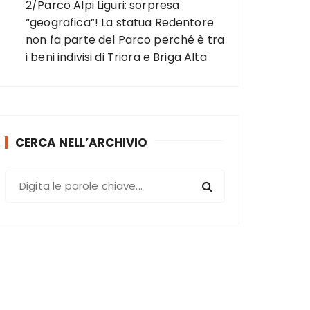
2/Parco Alpi Liguri: sorpresa
“geografica”! La statua Redentore
non fa parte del Parco perché è tra
i beni indivisi di Triora e Briga Alta
CERCA NELL’ARCHIVIO
C
e
r
c
a
: