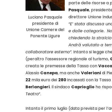
parte delle risorse a
Pasquale
, president
direttore Unione Indust
Luciano Pasquale
presidente di
“E’ stata discussa un
Unione Camere del
e dalle categorie. N
Ponente Ligure
chiedendo lo stralcio
Andrà valutato a tem
collaboratore esterno”
. Intanto si legge c
(peraltro l’assessore regionale al turismo,
creato le premesse della Tassa con
Vacca
Alassio
Canepa
, ma anche
Valeriani
di Pi
22
mila euro dei
280
incassati con la Tassa 
Berlangieri
. Il sindaco
Caprioglio
ha rispos
Teatro
“.
Intanto il primo luglio (data prevista per l’av