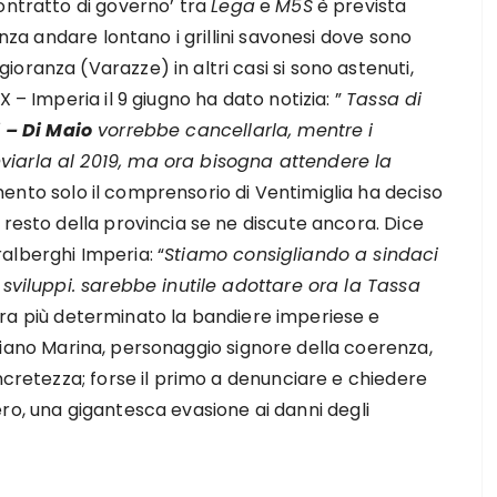
ontratto di governo’ tra
Lega
e
M5S
è prevista
enza andare lontano i grillini savonesi dove sono
oranza (Varazze) in altri casi si sono astenuti,
 – Imperia il 9 giugno ha dato notizia: ”
Tassa di
i – Di Maio
vorrebbe cancellarla, mentre i
iarla al 2019, ma ora bisogna attendere la
mento solo il comprensorio di Ventimiglia ha deciso
 resto della provincia se ne discute ancora. Dice
alberghi Imperia: “
Stiamo consigliando a sindaci
 sviluppi. sarebbe inutile adottare ora la Tassa
a più determinato la bandiere imperiese e
iano Marina, personaggio signore della coerenza,
ncretezza; forse il primo a denunciare e chiedere
n nero, una gigantesca evasione ai danni degli