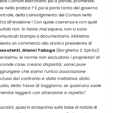
tessi Comuni esercitano più a parole, promesse,
e nella pratica ? E poi si parla tanto del governo
entrale, della coinvolgimento dei Comuni nella
tta all’evasione ! Con quale coerenza e con quali
sultati non lo fanno mai sapere, non ci sono
omunicati stampa a documentarlo. Abbiamo
hiesto un commento allo storico presidente di
ssoutenti, Gianni Taboga
(Borghetto S. Spirito):
erissimo, le norme non escludono i proprietari di
econde case, creano disparità, vorrei pure
ggiungere che siamo l’unica associazione
clusa dal confronto e dalla trattativa, dallo
tudio, della Tassa di Soggiorno, se qualcuno vuole
mentire leggerò con attenzione e rispetto”.
ucioli.it, quasi in anteprima sulla base di notizie di