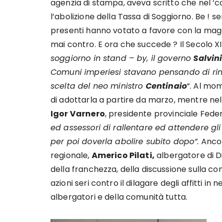
agenzia di stampa, aveva scritto che nel ‘c
l’abolizione della Tassa di Soggiorno. Be ! s
presenti hanno votato a favore con la maggi
mai contro. E ora che succede ? Il Secolo XIX
soggiorno in stand – by, il governo
Salvin
Comuni imperiesi stavano pensando di rinv
scelta del neo ministro
Centinaio
“. Al mo
di adottarla a partire da marzo, mentre nel
Igor Varnero
, presidente provinciale Feder
ed assessori di rallentare ed attendere gli
per poi doverla abolire subito dopo”.
Ancor
regionale,
Americo Pilati,
albergatore di D
della franchezza, della discussione sulla co
azioni seri contro il dilagare degli affitti i
albergatori e della comunità tutta.