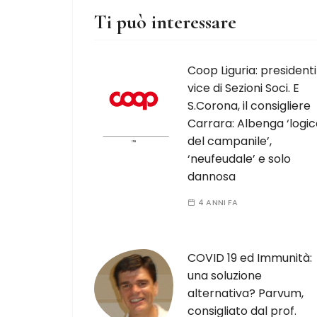
Ti può interessare
Coop Liguria: presidenti
vice di Sezioni Soci. E
S.Corona, il consigliere
Carrara: Albenga ‘logi
del campanile’,
‘neufeudale’ e solo
dannosa
4 ANNI FA
COVID 19 ed Immunità:
una soluzione
alternativa? Parvum,
consigliato dal prof.