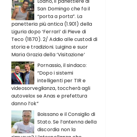
Loano, il panettiere di
San Domingo che fa il
“porta a porta”. La
panetteria più antica (1.901) della
Liguria dopo ‘Ferrari’ di Pieve di
Teco (1870). 2/ Addio alle custodi di
storia e tradizioni. Luigina e suor
Maria Grazia della ‘Visitazione’
Pornassio, il sindaco:
“Dopo i sistemi
intelligenti per TIR e
videosorveglianza, toccherà agli
autovelox se Anas e prefettura
danno l’ok”
Boissano e il Consiglio di
Stato. Se l’antenna della
discordia non la