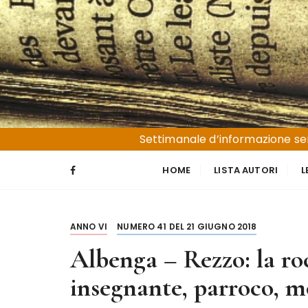
S
a
l
t
a
a
l
Liguria e Basso Piemonte
Trucioli
c
Settimanale d’informazione sen
o
n
HOME
LISTA AUTORI
L
t
e
n
ANNO VI
NUMERO 41 DEL 21 GIUGNO 2018
u
t
Albenga – Rezzo: la ro
o
insegnante, parroco, 