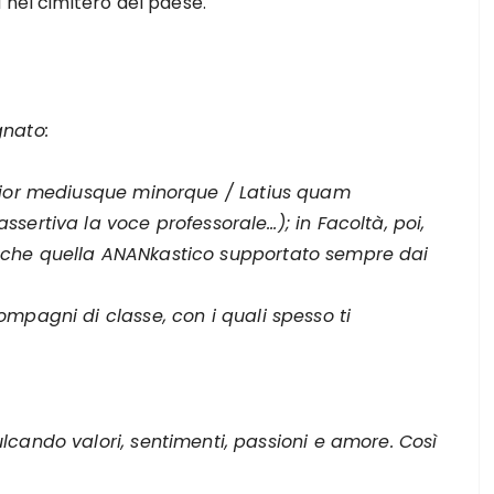
 nel cimitero del paese.
gnato:
maior mediusque minorque / Latius quam
sertiva la voce professorale…); in Facoltà, poi,
nche quella ANANkastico
supportato sempre dai
mpagni di classe, con i quali spesso ti
lcando valori, sentimenti, passioni e amore. Così