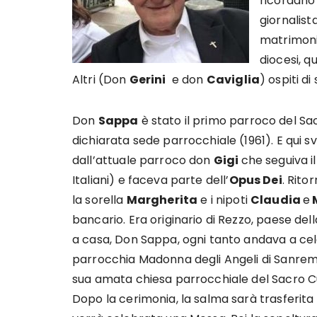
ricordano
giornalist
matrimon
diocesi, q
Altri (Don
Gerini
e don
Caviglia
) ospiti di
Don
Sappa
è stato il primo parroco del Sac
dichiarata sede parrocchiale (1961). E qui svo
dall’attuale parroco don
Gigi
che seguiva i
Italiani) e faceva parte dell’
Opus Dei
. Rito
la sorella
Margherita
e i nipoti
Claudia
e
bancario. Era originario di Rezzo, paese della 
a casa, Don Sappa, ogni tanto andava a cele
parrocchia Madonna degli Angeli di Sanremo.
sua amata chiesa parrocchiale del Sacro Cu
Dopo la cerimonia, la salma sarà trasferita