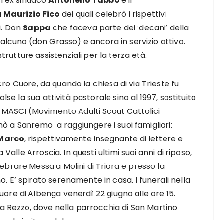
 l’ex sindaco
Antonello Tabbò
e il
a
Maurizio Fico
dei quali celebrò i rispettivi
i. Don
Sappa
che faceva parte dei ‘decani’ della
ualcuno (don Grasso) e ancora in servizio attivo.
 strutture assistenziali per la terza età.
ro Cuore, da quando la chiesa di via Trieste fu
lse la sua attività pastorale sino al 1997, sostituito
l MASCI (Movimento Adulti Scout Cattolici
rnò a Sanremo a raggiungere i suoi famigliari:
Marco
, rispettivamente insegnante di lettere e
Valle Arroscia. In questi ultimi suoi anni di riposo,
brare Messa a Molini di Triora e presso la
 E’ spirato serenamente in casa. I funerali nella
ore di Albenga venerdì 22 giugno alle ore 15.
 a Rezzo, dove nella parrocchia di San Martino