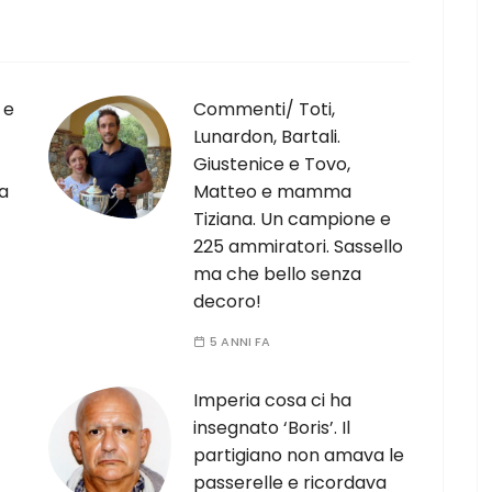
 e
Commenti/ Toti,
Lunardon, Bartali.
Giustenice e Tovo,
ca
Matteo e mamma
Tiziana. Un campione e
225 ammiratori. Sassello
ma che bello senza
decoro!
5 ANNI FA
Imperia cosa ci ha
insegnato ‘Boris’. Il
partigiano non amava le
passerelle e ricordava