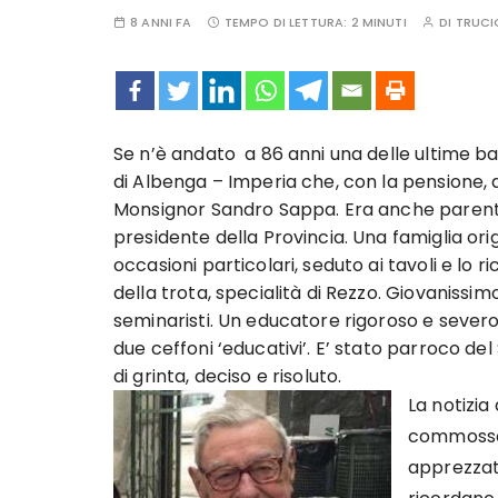
8 ANNI FA
TEMPO DI LETTURA:
2 MINUTI
DI
TRUCI
Se n’è andato a 86 anni una delle ultime ba
di Albenga – Imperia che, con la pensione, a
Monsignor Sandro Sappa. Era anche parente
presidente della Provincia. Una famiglia or
occasioni particolari, seduto ai tavoli e lo
della trota, specialità di Rezzo. Giovanissim
seminaristi. Un educatore rigoroso e severo
due ceffoni ‘educativi’. E’ stato parroco 
di grinta, deciso e risoluto.
La notizia
commosso 
apprezzato