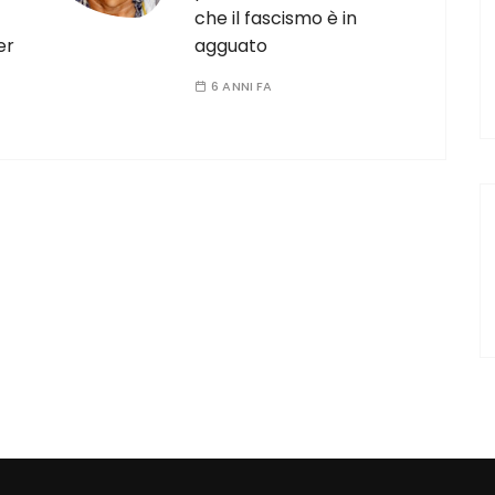
che il fascismo è in
er
agguato
6 ANNI FA