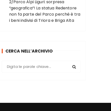
2/Parco Alpi Liguri: sorpresa
“geografica”! La statua Redentore
non fa parte del Parco perché è tra
i beni indivisi di Triora e Briga Alta
CERCA NELL’ARCHIVIO
C
e
r
c
a
: