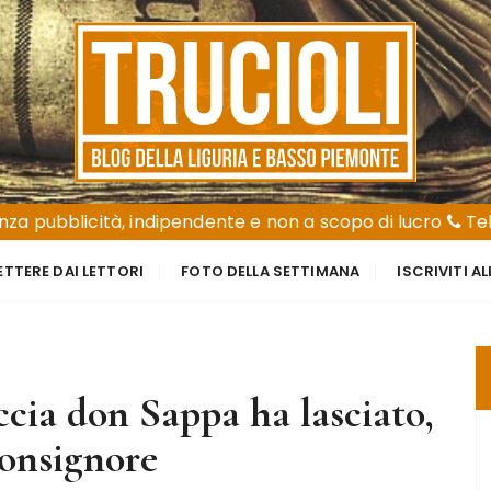
za pubblicità, indipendente e non a scopo di lucro
Tel
ETTERE DAI LETTORI
FOTO DELLA SETTIMANA
ISCRIVITI A
ccia don Sappa ha lasciato,
monsignore