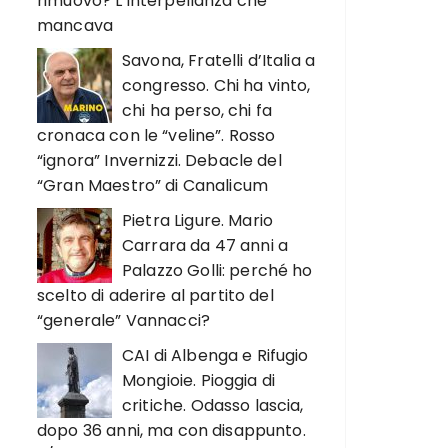
rimuovo? L’interpellanza che
mancava
Savona, Fratelli d’Italia a
congresso. Chi ha vinto,
chi ha perso, chi fa
cronaca con le “veline”. Rosso
“ignora” Invernizzi. Debacle del
“Gran Maestro” di Canalicum
Pietra Ligure. Mario
Carrara da 47 anni a
Palazzo Golli: perché ho
scelto di aderire al partito del
“generale” Vannacci?
CAI di Albenga e Rifugio
Mongioie. Pioggia di
critiche. Odasso lascia,
dopo 36 anni, ma con disappunto.