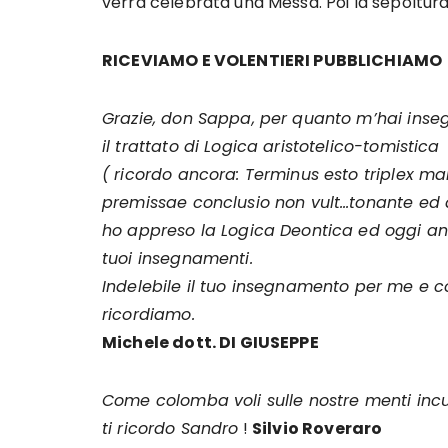
verrà celebrata una Messa. Poi la sepoltura
RICEVIAMO E VOLENTIERI PUBBLICHIAMO
Grazie, don Sappa, per quanto m’hai inse
il trattato di Logica aristotelico-tomistica
( ricordo ancora: Terminus esto triplex 
premissae conclusio non vult…tonante ed as
ho appreso la Logica Deontica ed oggi a
tuoi insegnamenti.
Indelebile il tuo insegnamento per me e co
ricordiamo.
Michele dott. DI GIUSEPPE
Come colomba voli sulle nostre menti incu
ti ricordo Sandro
!
Silvio Roveraro