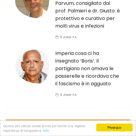
Parvum, consigliato dal
prof. Palmieri e dr. Giusto: è
protettivo e curativo per
molti virus e infezioni
5 ANNI FA
Imperia cosa ci ha
insegnato ‘Boris’. Il
partigiano non amava le
passerelle e ricordava che
il fascismo è in agguato
6 ANNI FA
Anno XV
Questo sito utilizza cookie tecnici per fornire una migliore
Proseguo
esperienza di navigazione.
Info.
Numero 48 del 30 luglio 2026