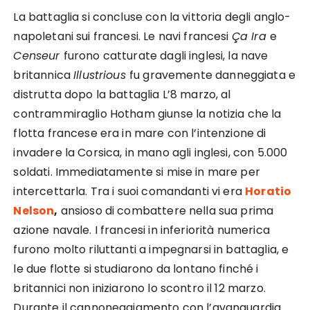
La battaglia si concluse con la vittoria degli anglo-
napoletani sui francesi. Le navi francesi
Ça Ira
e
Censeur
furono catturate dagli inglesi, la nave
britannica
Illustrious
fu gravemente danneggiata e
distrutta dopo la battaglia L’8 marzo, al
contrammiraglio Hotham giunse la notizia che la
flotta francese era in mare con l’intenzione di
invadere la Corsica, in mano agli inglesi, con 5.000
soldati. Immediatamente si mise in mare per
intercettarla. Tra i suoi comandanti vi era
Horatio
Nelson
,
ansioso di combattere nella sua prima
azione navale. I francesi in inferiorità numerica
furono molto riluttanti a impegnarsi in battaglia, e
le due flotte si studiarono da lontano finché i
britannici non iniziarono lo scontro il 12 marzo.
Durante il cannoneggiamento con l’avanguardia