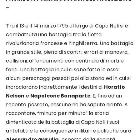
–
Tra il 13 e il 14 marzo 1795 al largo di Capo Noli si è
combattuta una battaglia tra la flotta
rivoluzionaria francese e l’Inghilterra. Una battaglia
in grande stile, piena di scontri, errori di manovra,
collisioni, affondamenti con centinaia di morti e
feriti. Una battaglia in cui si sono fatte le ossa
alcuni personaggi passati poi alla storia ed in cui si
incrociarono indirettamente i destini di
Horatio
Nelson
e
Napoleone Bonaparte
. E, fino ad un
recente passato, nessuno ne ha saputo niente. A
raccontare, “minuto per minuto” la storia
dimenticata della battaglia di Capo Noli, i suoi
antefatti e le conseguenze militari e politiche sarà
Alessandro Garulla,
esperto della Società