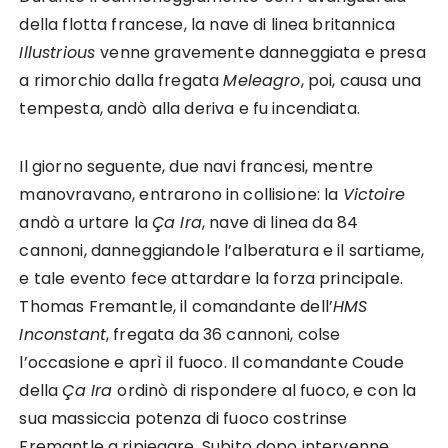
della flotta francese, la nave di linea britannica
Illustrious
venne gravemente danneggiata e presa
a rimorchio dalla fregata
Meleagro
, poi, causa una
tempesta, andò alla deriva e fu incendiata.
Il giorno seguente, due navi francesi, mentre
manovravano, entrarono in collisione: la
Victoire
andò a urtare la
Ça Ira
, nave di linea da 84
cannoni, danneggiandole l’alberatura e il sartiame,
e tale evento fece attardare la forza principale.
Thomas Fremantle, il comandante dell’
HMS
Inconstant
, fregata da 36 cannoni, colse
l’occasione e aprì il fuoco. Il comandante Coude
della
Ça Ira
ordinò di rispondere al fuoco, e con la
sua massiccia potenza di fuoco costrinse
Fremantle a ripiegare. Subito dopo intervenne