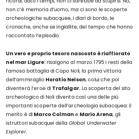
ricordi; dato i tempi, non ci sarebbe da stupirsi. No,
non c’è memoria d’uomo, ma ci sono le scoperte
archeologiche subacquee, i diari di bordo, le
cronache, anche se ingiallite, del tempo che hanno
raccontato l’episodio.
Un vero e proprio tesoro nascosto è riaffiorato
nel mar Ligure
: risalgono al marzo 1795 i resti della
famosa battaglia di Capo Noli, la prima vittoria
dell’ammiraglio
Horatio Nelson
, colui che poi
diventerà l’eroe di
Trafalgar.
La scoperta del sito
archeologico di Noli diventa così una delle più
importanti scoperte dell’archeologia subacquea: il
merito è di
Marco Colman
e
Mario Arena
, gli
istruttori subacquei della
Global Underwater
Explorer
.