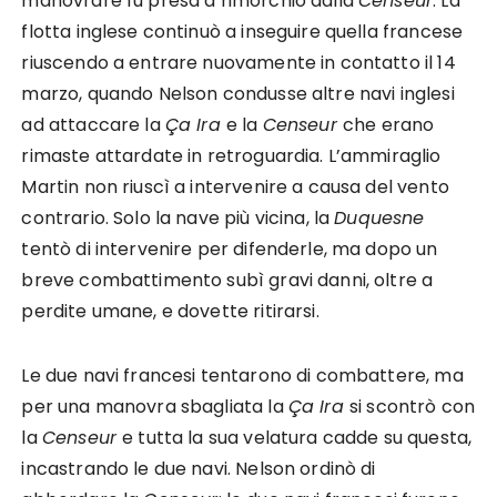
manovrare fu presa a rimorchio dalla
Censeur
. La
flotta inglese continuò a inseguire quella francese
riuscendo a entrare nuovamente in contatto il 14
marzo, quando Nelson condusse altre navi inglesi
ad attaccare la
Ça Ira
e la
Censeur
che erano
rimaste attardate in retroguardia. L’ammiraglio
Martin non riuscì a intervenire a causa del vento
contrario. Solo la nave più vicina, la
Duquesne
tentò di intervenire per difenderle, ma dopo un
breve combattimento subì gravi danni, oltre a
perdite umane, e dovette ritirarsi.
Le due navi francesi tentarono di combattere, ma
per una manovra sbagliata la
Ça Ira
si scontrò con
la
Censeur
e tutta la sua velatura cadde su questa,
incastrando le due navi. Nelson ordinò di