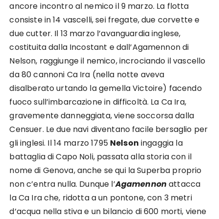
ancore incontro al nemico il 9 marzo. La flotta
consiste in 14 vascelli, sei fregate, due corvette e
due cutter. Il 13 marzo l’avanguardia inglese,
costituita dalla Incostant e dall’Agamennon di
Nelson, raggiunge il nemico, incrociando il vascello
da 80 cannoni Ca Ira (nella notte aveva
disalberato urtando la gemella Victoire) facendo
fuoco sull’imbarcazione in difficoltà. La Ca Ira,
gravemente danneggiata, viene soccorsa dalla
Censuer. Le due navi diventano facile bersaglio per
gli inglesi. Il 14 marzo 1795
Nelson
ingaggia la
battaglia di Capo Noli, passata alla storia con il
nome di Genova, anche se qui la Superba proprio
non c’entra nulla. Dunque l’
Agamennon
attacca
la Ca Ira che, ridotta a un pontone, con 3 metri
d’acqua nella stiva e un bilancio di 600 morti, viene