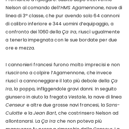
Nelson al comando dell’
HMS Agamennone
, nave di
linea di 3ª classe, che pur avendo solo 64 cannoni
di calibro inferiore e 344 uomini d’equipaggio, a
confronto dei 1060 della
Ça Ira
, riuscì ugualmente
a tenerla impegnata con le sue bordate per due
ore e mezza.
I cannonieri francesi furono molto imprecisi e non
riuscirono a colpire l’Agamennone, che invece
riuscì a cannoneggiare il lato più debole della
Ça
Ira
, la poppa, infliggendole gravi danni. In seguito
giunsero in aiuto la fregata
Vestale
, la nave di linea
Censeur
e altre due grosse navi francesi, la
Sans-
Culotte
e la
Jean Bart
, che costrinsero Nelson ad
allontanarsi. La
Ça Ira
che non poteva più