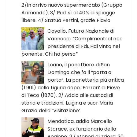
2/In arrivo nuovo supermercato (Gruppo
Arimondo). 3/ Pud: sì al 40% di spiagge
libere. 4/ Statua Pertini, grazie Flavio
Cavallo, Futuro Nazionale di
Vannacci: “Complimenti al neo
presidente di FdI. Hai vinto nel
ponente. Chi ha perso”
Loano, il panettiere di San
Domingo che fa il “porta a
porta”. La panetteria più antica
(1.901) della Liguria dopo ‘Ferrari’ di Pieve
di Teco (1870). 2/ Addio alle custodi di
storia e tradizioni. Luigina e suor Maria
Grazia della ‘Visitazione’
Mendatica, addio Marcello
Storace, ex funzionario della
Regione. 2 / Monesi di Triora: 30