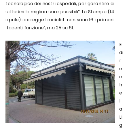
tecnologico dei nostri ospedali, per garantire ai
cittadini le migliori cure possibili”. La Stampa (14
aprile) corregge trucioli.it: non sono 16 i primari
‘facenti funzione’, ma 25 su 61.
E
di
r
e
c
h
e
l
a
Li
g