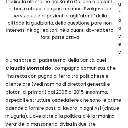
L’edicola all’interno del Santa Corona e davanti
u
al bar, è chiusa da quasi un anno. Svolgeva un
ri
servizio utile ai pazienti e agli ‘utenti’ della
a
cittadella giudiziaria, della questione pare non
a
interessi nè agli editori, né a quanti dovrebbero
v
farsi parte attiva
e
v
a una sorte di ‘padreterno’ della Sanità, quel
Claudio Montaldo
, compagna comunista, che
l’ha retta con pugno di ferro tra politichese e
clientelare (vedi nomina di direttori generali e
plotoni di primari) dal 2005 al 2015. Insomma,
ospedali e strutture ospedaliere che sono le prime
aziende a fornire posti di lavoro in ogni Asl (cinque
in Liguria). Dove oltre alla politica, c’è la ‘manina
vera’ della massoneria, divisa in due, tre