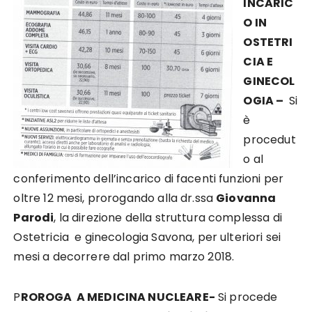
INCARIC
O IN
OSTETRI
CIA E
GINECOL
OGIA –
Si
è
procedut
o al
conferimento dell’incarico di facenti funzioni per
oltre 12 mesi, prorogando alla dr.ssa
Giovanna
Parodi
, la direzione della struttura complessa di
Ostetricia e ginecologia Savona, per ulteriori sei
mesi a decorrere dal primo marzo 2018.
P
ROROGA A MEDICINA NUCLEARE-
Si procede