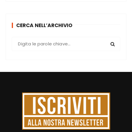
CERCA NELL’ARCHIVIO
C
e
r
c
a
: