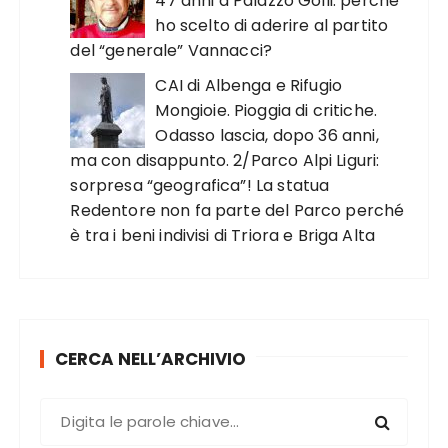
47 anni a Palazzo Golli: perché
ho scelto di aderire al partito
del “generale” Vannacci?
CAI di Albenga e Rifugio
Mongioie. Pioggia di critiche.
Odasso lascia, dopo 36 anni,
ma con disappunto. 2/Parco Alpi Liguri:
sorpresa “geografica”! La statua
Redentore non fa parte del Parco perché
è tra i beni indivisi di Triora e Briga Alta
CERCA NELL’ARCHIVIO
C
e