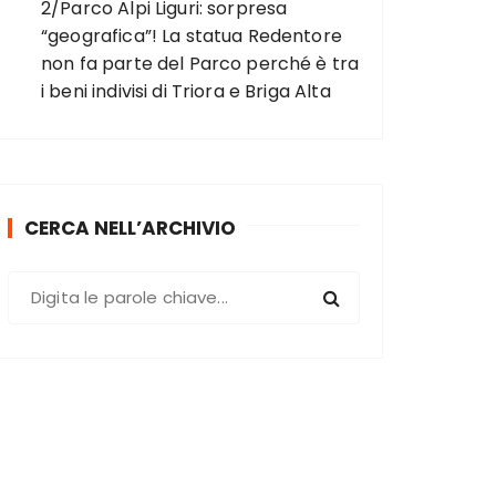
2/Parco Alpi Liguri: sorpresa
“geografica”! La statua Redentore
non fa parte del Parco perché è tra
i beni indivisi di Triora e Briga Alta
CERCA NELL’ARCHIVIO
C
e
r
c
a
: