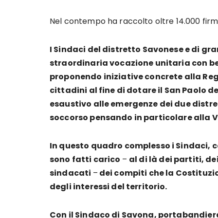
Nel contempo ha raccolto oltre 14.000 firm
I Sindaci del distretto Savonese e di g
straordinaria vocazione unitaria con ben 
proponendo iniziative concrete alla Reg
cittadini al fine di dotare il San Paolo d
esaustivo alle emergenze dei due distret
soccorso pensando in particolare alla 
In questo quadro complesso i Sindaci, con 
sono fatti carico
–
al di là dei partiti, d
sindacati
–
dei compiti che la Costituzi
degli interessi del territorio.
Con il Sindaco di Savona, portabandiera