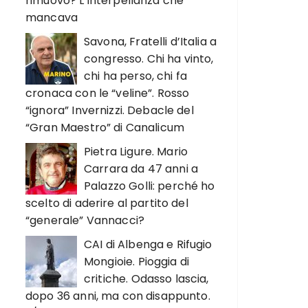
rimuovo? L’interpellanza che
mancava
Savona, Fratelli d’Italia a
congresso. Chi ha vinto,
chi ha perso, chi fa
cronaca con le “veline”. Rosso
“ignora” Invernizzi. Debacle del
“Gran Maestro” di Canalicum
Pietra Ligure. Mario
Carrara da 47 anni a
Palazzo Golli: perché ho
scelto di aderire al partito del
“generale” Vannacci?
CAI di Albenga e Rifugio
Mongioie. Pioggia di
critiche. Odasso lascia,
dopo 36 anni, ma con disappunto.