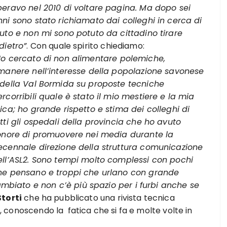
peravo nel 2010 di voltare pagina. Ma dopo sei
nni sono stato richiamato dai colleghi in cerca di
iuto e non mi sono potuto da cittadino tirare
dietro”
. Con quale spirito chiediamo:
o cercato di non alimentare polemiche,
imanere nell’interesse della popolazione savonese
 della Val Bormida su proposte tecniche
rcorribili quale è stato il mio mestiere e la mia
ica; ho grande rispetto e stima dei colleghi di
tti gli ospedali della provincia che ho avuto
’onore di promuovere nei media durante la
ecennale direzione della struttura comunicazione
ell’ASL2. Sono tempi molto complessi con pochi
he pensano e troppi che urlano con grande
iato e non c’è più spazio per i furbi anche se
Storti
che ha pubblicato una rivista tecnica
00, conoscendo la fatica che si fa e molte volte in