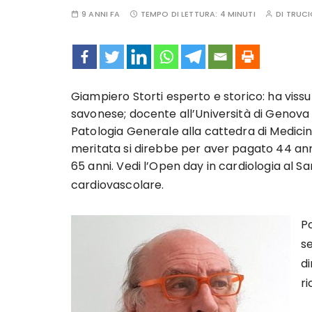
9 ANNI FA
TEMPO DI LETTURA:
4 MINUTI
DI
TRUCI
Giampiero Storti esperto e storico: ha vissu
savonese; docente all’Università di Genova d
Patologia Generale alla cattedra di Medicina
meritata si direbbe per aver pagato 44 anni 
65 anni. Vedi l’Open day in cardiologia al S
cardiovascolare.
Po
se
d
ri