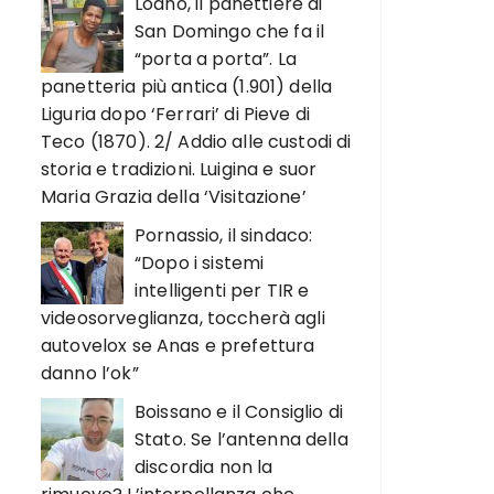
Loano, il panettiere di
San Domingo che fa il
“porta a porta”. La
panetteria più antica (1.901) della
Liguria dopo ‘Ferrari’ di Pieve di
Teco (1870). 2/ Addio alle custodi di
storia e tradizioni. Luigina e suor
Maria Grazia della ‘Visitazione’
Pornassio, il sindaco:
“Dopo i sistemi
intelligenti per TIR e
videosorveglianza, toccherà agli
autovelox se Anas e prefettura
danno l’ok”
Boissano e il Consiglio di
Stato. Se l’antenna della
discordia non la