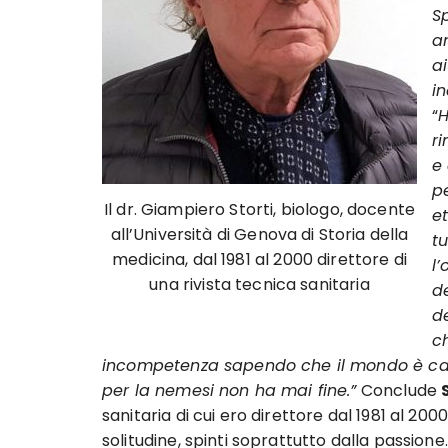
S
a
a
in
“
H
r
e
pe
Il dr. Giampiero Storti, biologo, docente
et
all’Università di Genova di Storia della
tu
medicina, dal 1981 al 2000 direttore di
l
una rivista tecnica sanitaria
d
d
c
incompetenza sapendo che il mondo è camb
per la nemesi non ha mai fine.”
Conclude
sanitaria di cui ero direttore dal 1981 al 20
solitudine, spinti soprattutto dalla passione.