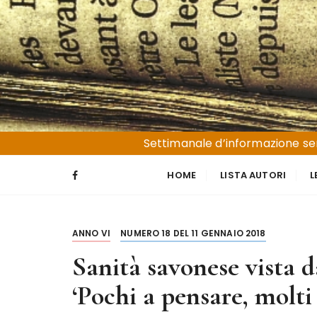
S
a
l
t
a
a
l
Liguria e Basso Piemonte
Trucioli
c
Settimanale d’informazione sen
o
n
HOME
LISTA AUTORI
L
t
e
n
ANNO VI
NUMERO 18 DEL 11 GENNAIO 2018
u
t
Sanità savonese vista d
o
‘Pochi a pensare, molti